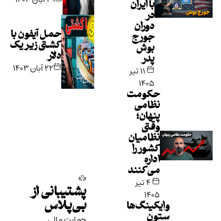
با ایران
در
دوران
حمل آیفون با
جورج
کشتی زیر یک
بوش
دلار
پدر
۲۲ آبان ۱۴۰۳
۱۱ تیر
۱۴۰۵
حکومت
نظامی
پنهان؛
وقتی
نظامیان
کشور را
اداره
می‌کنند
۴ تیر
پشتیبانی از
۱۴۰۵
بی‌پلاس
وایکینگ‌ها
ستون
حمایت مالی‌