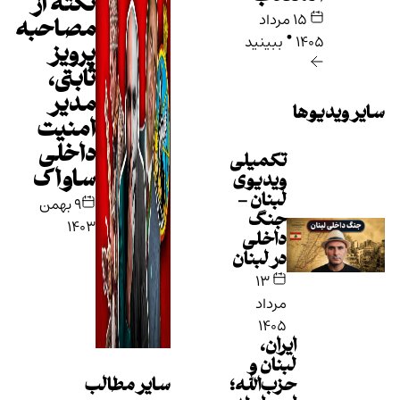
نکته از
۱۵ مرداد
•
مصاحبه
۱۴۰۵
ببینید
پرویز
ثابتی،
مدیر
سایر ویدیوها
امنیت
داخلی
تکمیلی
ساواک
ویدیوی
لبنان -
۹ بهمن
جنگ
۱۴۰۳
داخلی
در لبنان
۱۳
مرداد
۱۴۰۵
ایران،
لبنان و
حزب‌الله؛
سایر مطالب