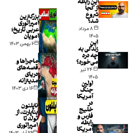
این رابطه
از کجا
شروع
بزرگترین
شد؟
امپراتوری
۸ مرداد
عربی تاریخ؛
۱۴۰۵
امویان
این
۶ بهمن ۱۴۰۳
زندگی به
چه درد
ماجراها و
می‌خورد؟
قصه‌های
۲۴ تیر
دریای
۱۴۰۵
مدیترانه
اولین
۱۶ دی ۱۴۰۳
جنگ
آمریکا
در
ناپلئون
خلیج
بناپارت، از
فارس و
تولد تا
رابطه
امپراتوری
آمریکا
۲۹ آبان ۱۴۰۳