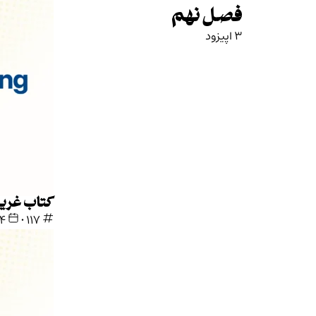
فصل نهم
3 اپیزود
کتاب غریز
117
•
۲۴ تی