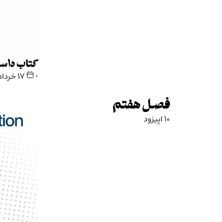
کتاب داست
•
۱۷ خرداد ۱۴۰۵
فصل هفتم
10 اپیزود