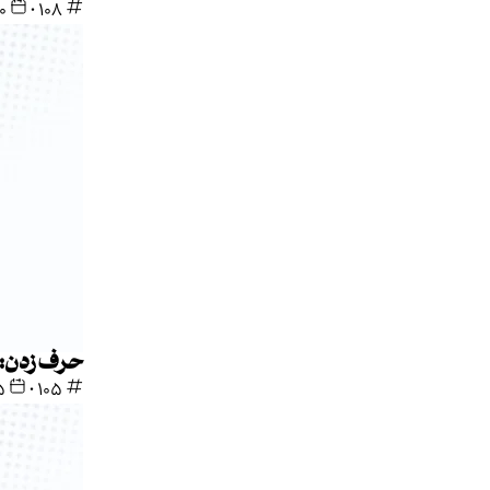
108
•
۳۰ م
حرف زدن: 
105
•
۲۵ 