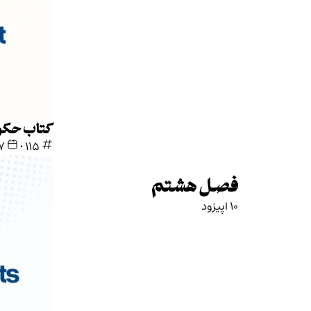
کتاب حکوم
115
•
۱۷ خردا
فصل هشتم
10 اپیزود