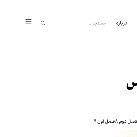
درباره
س
صل دوم
8
فصل اول
9