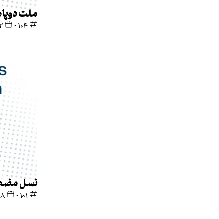
ملت دوپام
104
•
۲۲ اسف
نسل مضط
101
•
۲۸ آذر 