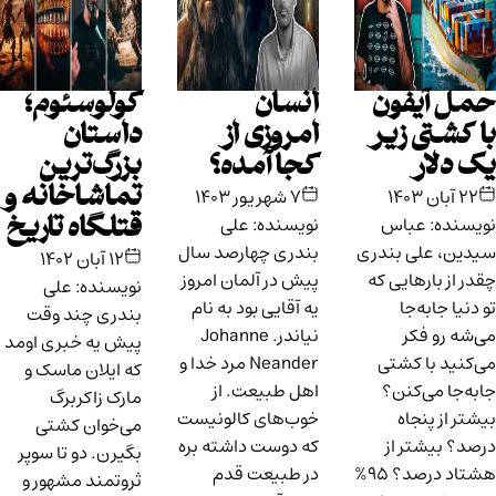
حمل آیفون
انسان
کولوسئوم؛
با کشتی زیر
امروزی از
داستان
یک دلار
کجا آمده؟
بزرگ‌ترین
تماشاخانه و
۲۲ آبان ۱۴۰۳
۷ شهریور ۱۴۰۳
نویسنده: عباس
نویسنده: علی
قتلگاه تاریخ
سیدین، علی بندری
بندری چهارصد سال
۱۲ آبان ۱۴۰۲
چقدر از بارهایی که
پیش در آلمان امروز
نویسنده: علی
تو دنیا جابه‌جا
یه آقایی بود به نام‌
بندری چند وقت
می‌شه رو فکر
نیاندر. Johanne
پیش یه خبری اومد
می‌کنید با کشتی
Neander مرد خدا و
که ایلان ماسک و
جابه‌جا می‌کنن؟
اهل طبیعت. از
مارک زاکربرگ
بیشتر از پنجاه
خوب‌های کالونیست
می‌خوان کشتی
درصد؟ بیشتر از
که دوست داشته بره
بگیرن. دو تا سوپر
هشتاد درصد؟ ۹۵%
در طبیعت قدم
ثروتمند مشهور و