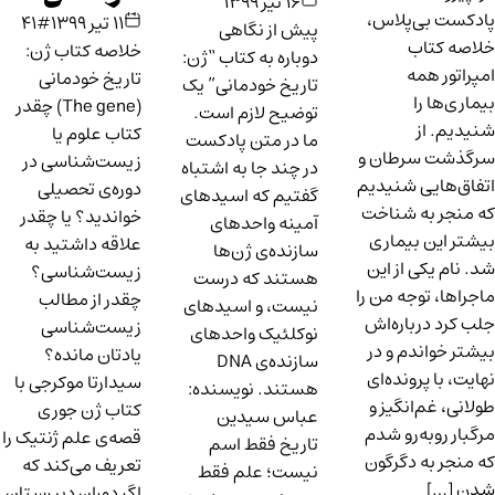
۱۶ تیر ۱۳۹۹
پادکست بی‌پلاس،
۱۱ تیر ۱۳۹۹
#41
پیش از نگاهی
خلاصه کتاب
خلاصه کتاب ژن:
دوباره به کتاب “ژن:
امپراتور همه
تاریخ خودمانی
تاریخ خودمانی” یک
بیماری‌ها را
(The gene) چقدر
توضیح لازم است.
شنیدیم. از
کتاب علوم یا
ما در متن پادکست
سرگذشت سرطان و
زیست‌شناسی در
در چند جا به اشتباه
اتفاق‌هایی شنیدیم
دوره‌ی تحصیلی
گفتیم که اسیدهای
که منجر به شناخت
خواندید؟ یا چقدر
آمینه واحدهای
بیشتر این بیماری
علاقه داشتید به
سازنده‌ی ژن‌ها
شد. نام یکی از این
زیست‌شناسی؟
هستند که درست
ماجراها، توجه من را
چقدر از مطالب
نیست، و اسیدهای
جلب کرد درباره‌اش
زیست‌شناسی
نوکلئیک واحدهای
بیشتر خواندم و در
یادتان مانده؟
سازنده‌ی DNA
نهایت، با پرونده‌ای
سیدارتا موکرجی با
هستند. نویسنده:
طولانی، غم‌انگیز و
کتاب ژن جوری
عباس سیدین
مرگبار روبه‌رو شدم
قصه‌ی علم ژنتیک را
تاریخ فقط اسم
که منجر به دگرگون
تعریف می‌کند که
نیست؛ علم فقط
شدن […]
اگر دوران دبیرستان