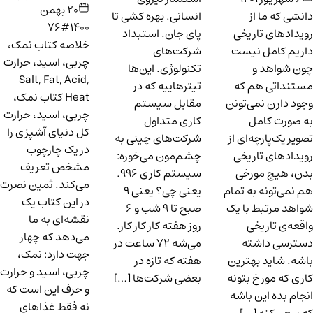
۲۰ بهمن
دانشی که ما از
انسانی. بهره کشی تا
#76
۱۴۰۰
رویدادهای تاریخی
پای جان. استبداد
خلاصه کتاب نمک،
داریم کامل نیست
شرکت‌های
چربی، اسید، حرارت
چون شواهد و
تکنولوژی. این‌ها
Salt, Fat, Acid,
مستنداتی هم که
تیترهاییه که در
Heat کتاب نمک،
وجود دارن نمی‌تونن
مقابل سیستم
چربی، اسید، حرارت
به صورت کامل
کاری متداول
کل دنیای آشپزی را
تصویر یک‌پارچه‌ای از
شرکت‌های چینی به
در یک چارچوب
رویدادهای تاریخی
چشم‌مون می‌خوره:
مشخص تعریف
بدن، هیچ مورخی
سیستم کاری ۹۹۶.
می‌کند. ثمین نصرت
هم نمی‌تونه به تمام
یعنی چی؟ یعنی ۹
در این کتاب یک
شواهد مرتبط با یک
صبح تا ۹ شب و ۶
نقشه‌ای به ما
واقعه‌ی تاریخی
روز هفته کار کار کار.
می‌دهد که چهار
دسترسی داشته
می‌شه ۷۲ ساعت در
جهت دارد: نمک،
باشه. شاید بهترین
هفته که تازه در
چربی، اسید و حرارت
کاری که مورخ بتونه
بعضی شرکت‌ها […]
و حرف این است که
انجام بده این باشه
نه فقط غذاهای