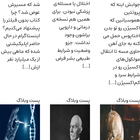
اختلال یا مسئله‌ی
جوابش اینه که
شد که مسیرش
پزشکی نبودن. برای
پروتئین
عوض شد؟ چرا
همین هم نسخه‌ی
هموسیانین که
کتاب بدون فیلتر را
درمانی و دارویی
اکسیژن رو تو بدن
پیشنهاد می‌کنیم؟
براشون وجود
اختاپوس حمل می
اینستاگرام در حال
نداشت. جزو
کنه به جای آهن
حاضر اپلیکیشنی
وضعیت و شرایط
حاوی مسه تا انتقال
شده که ماهی بیش
طبیعی بشر فرض
مولکول‌های
از یک میلیارد نفر
[…]
اکسیژن رو در
ازش […]
شرایط سرد و
کم‌اکسیژن […]
پست وبلاگ
پست وبلاگ
پست وبلاگ