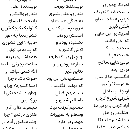
آمریکا چطوری
نویسنده: بهجت
نویسنده: علی
درست شد؟ تعریف
بندری، علی بندری
بندری واتیکان
کردیم قبلا داستان
یه جنگی هست اول
پایتخت کلیسای
شکل گیری
قرن بیستم که من
کاتولیک کوچک‌ترین
آمریکارو, این جایی
اسمش رو هم
کشور دنیا چه جور
که الان ایالات
نشنیده بودم و
جاییه؟ این کشوری
متحده امریکا
توش گاندی و
که پیاده می‌تونی
هست قبلا
چرچیل در یک طرف
همه‌اش رو زیر یه
بومی‌هایی ساکن
منازعه بودن و از
ساعت بچرخی، البته
بودن، بعد
نتایج غیر
اگه کسی نباشه و
انگلیسی‌ها از سال
مستقیمش این بود
خلوت باشه، چرا
های ۱۶۰۰ رفتن
که دولت انگلیس
اصلا کشوره؟ چرا و
اونجا. از ساحل
دید مردم خیلی
چطوری شده یکی از
شرقی شروع کردن
ناسالم شدن و
بزرگترین
آباد کردن با بومی‌ها
تصمیم گرفت بیاد
مجموعه‌های آثار
جنگیدن و هل
وسط و یه تغییرات
هنری در دنیا؟ چرا
دادنشون عقب تا
مهمی در اداره
چند میلیون آدم در
کم کم شدن ۱۳ تا
جامعه […]
سال می‌رن یه کشور