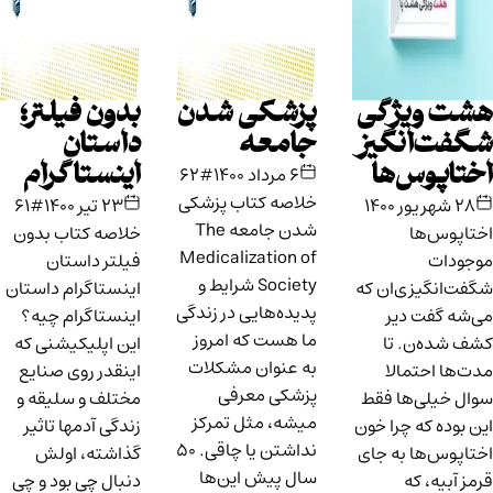
هشت ویژگی
پزشکی شدن
بدون فیلتر؛
شگفت‌انگیز
جامعه
داستان
اختاپوس‌ها
اینستاگرام
۶ مرداد ۱۴۰۰
#62
خلاصه کتاب پزشکی
۲۸ شهریور ۱۴۰۰
۲۳ تیر ۱۴۰۰
#61
شدن جامعه The
اختاپوس‌ها
خلاصه کتاب بدون
Medicalization of
موجودات
فیلتر داستان
Society شرایط و
شگفت‌انگیزی‌ان که
اینستاگرام داستان
پدیده‌هایی در زندگی
می‌شه گفت دیر
اینستاگرام چیه؟
ما هست که امروز
کشف شده‌ن. تا
این اپلیکیشنی که
به عنوان مشکلات
مدت‌ها احتمالا
اینقدر روی صنایع
پزشکی معرفی
سوال خیلی‌ها فقط
مختلف و سلیقه و
میشه، مثل تمرکز
این بوده که چرا خون
زندگی آدمها تاثیر
نداشتن یا چاقی. ۵۰
اختاپوس‌ها به جای
گذاشته، اولش
سال پیش این‌ها
قرمز آبیه، که
دنبال چی بود و چی