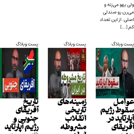
ولی یهو می‌زنه و
می‌رن رو صندلی
اصلی. از این تعداد
کم […]
پست وبلاگ
پست وبلاگ
پست وبلاگ
عوامل
زمینه‌های
تاریخ
سقوط رژیم
تاریخی
آفریقای
آپارتاید در
انقلاب
جنوبی و
آفریقای
مشروطه
رژیم آپارتاید