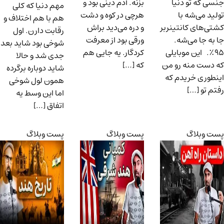
جنسی که تو دنیا
بزنه. آدم دینی بود و
مهم دنیا که کلی
تولید می‌شه با
هرچی در کوه و دشت
هم با هم اختلاف و
کشتی‌های کانتینربر
و دره می‌دید براش
رقابت دارن. اول
جا به جا می‌شه.
ورقی بود از‌ معرفت
شوخی بود شاید بعد
۹۵٪. این موبایلی
کردگار. یه جایی هم
جدی شد و حالا
که دست منه رو من
که […]
شاید دوباره برگرده
اینطوری خریدم که
همون لول شوخی
رفتم تو […]
اما این وسط یه
اتفاق […]
پست وبلاگ
پست وبلاگ
پست وبلاگ