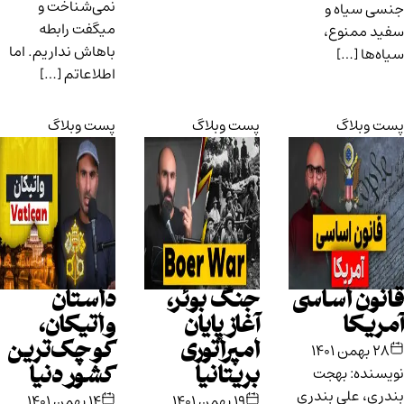
نمی‌شناخت و
جنسی سیاه و
میگفت رابطه
سفید ممنوع،
باهاش نداریم. اما
سیاه‌ها […]
اطلاعاتم […]
پست وبلاگ
پست وبلاگ
پست وبلاگ
قانون اساسی
جنگ بوئر،
داستان
آمریکا
آغاز پایان
واتیکان،
امپراتوری
کوچک‌ترین
۲۸ بهمن ۱۴۰۱
نویسنده: بهجت
بریتانیا
کشور دنیا
بندری، علی بندری
۱۹ بهمن ۱۴۰۱
۱۴ بهمن ۱۴۰۱