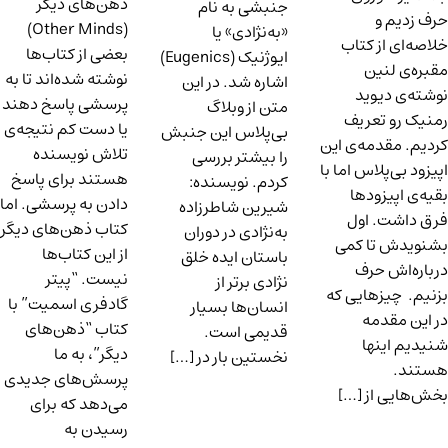
ذهن‌های دیگر
جنبشی به نام
حرف زدیم و
(Other Minds)
«به‌نژادی» یا
خلاصه‌ای از کتاب
بعضی از کتاب‌ها
ایوژنیک (Eugenics)
مقبره‌ی لنین
نوشته شده‌اند تا به
اشاره شد. در این
نوشته‌ی دیوید
پرسشی پاسخ دهند
متن از وبلاگ
رمنیک رو تعریف
یا دست کم نتیجه‌ی
بی‌پلاس این جنبش
کردیم. مقدمه‌ی این
تلاش نویسنده
را بیشتر بررسی
اپیزود بی‌پلاس اما با
هستند برای پاسخ
کردم. نویسنده:
بقیه‌ی اپیزودها
دادن به پرسشی. اما
شیرین شاطرزاده
فرق داشت. اول
کتاب ذهن‌های دیگر
به‌نژادی در دوران
بشنویدش تا کمی
از این کتاب‌ها
باستان ایده خلق
درباره‌اش حرف
نیست. “پیتر
نژادی برتر از
بزنیم. چیزهایی که
گادفری اسمیت” با
انسان‌ها بسیار
در این مقدمه
کتاب “ذهن‌های
قدیمی است.
شنیدیم اینها
دیگر”، به ما
نخستین بار در […]
هستند.
پرسش‌های جدیدی
بخش‌هایی از […]
می‌دهد که برای
رسیدن به