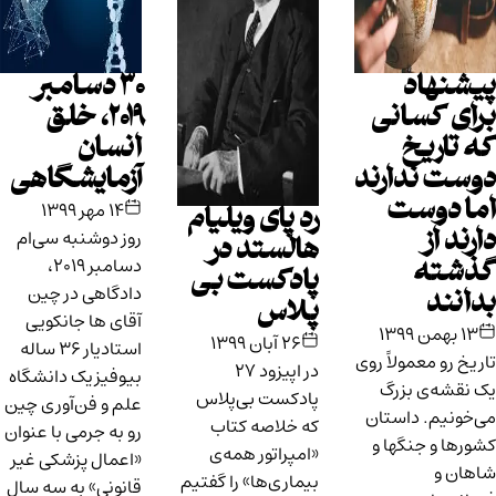
پیشنهاد
۳۰ دسامبر
برای کسانی
۲۰۱۹، خلق
که تاریخ
انسان
دوست ندارند
آزمایشگاهی
اما دوست
۱۴ مهر ۱۳۹۹
رد پای ویلیام
روز دوشنبه سی‌ام
دارند از
هالستد در
دسامبر ۲۰۱۹،
گذشته
پادکست بی
دادگاهی در چین
بدانند
پلاس
آقای ها جانکویی
۱۳ بهمن ۱۳۹۹
۲۶ آبان ۱۳۹۹
استادیار ۳۶ ساله
تاریخ رو معمولاً روی
در اپیزود ۲۷
بیوفیزیک دانشگاه
یک نقشه‌ی بزرگ
پادکست بی‌پلاس
علم و فن‌آوری چین
می‌خونیم. داستان
که خلاصه‌ کتاب
رو به جرمی با عنوان
کشورها و جنگها و
«امپراتور همه‌ی
«اعمال پزشکی غیر
شاهان و
بیماری‌ها»‌ را گفتیم
قانونی» به سه سال