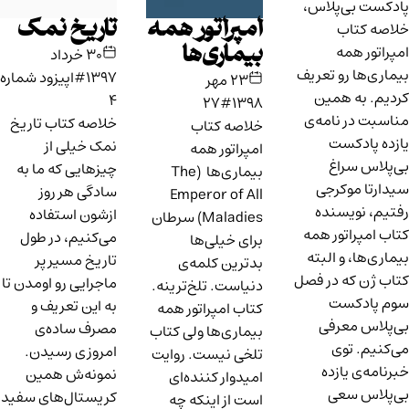
پادکست بی‌پلاس،
امپراتور همه‌
تاریخ نمک
خلاصه کتاب
امپراتور همه
بیماری‌ها
۳۰ خرداد
بیماری‌ها رو تعریف
۱۳۹۷
#اپیزود شماره
۲۳ مهر
کردیم. به همین
۴
#۲۷
۱۳۹۸
مناسبت در نامه‌ی
خلاصه کتاب تاریخ
خلاصه کتاب
یازده پادکست
نمک خیلی از
امپراتور همه‌
بی‌پلاس سراغ
چیزهایی که ما به
بیماری‌ها (The
سیدارتا موکرجی
سادگی هر روز
Emperor of All
رفتیم، نویسنده‌
ازشون استفاده
Maladies) سرطان
کتاب امپراتور همه
می‌کنیم، در طول
برای خیلی‌ها
بیماری‌ها، و البته
تاریخ مسیر پر
بدترین کلمه‌ی
کتاب ژن که در فصل
ماجرایی رو اومدن تا
دنیاست. تلخ‌ترینه.
سوم پادکست
به این تعریف و
کتاب امپراتور همه
بی‌پلاس معرفی
مصرف ساده‌ی
بیماری‌ها ولی کتاب
می‌کنیم. توی
امروزی رسیدن.
تلخی نیست. روایت
خبرنامه‌ی یازده
نمونه‌ش همین
امیدوار کننده‌ای
بی‌پلاس سعی
کریستال‌های سفید
است از اینکه چه