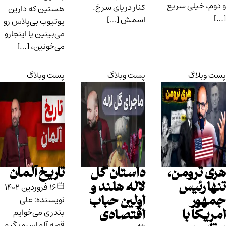
و دوم، خیلی سریع
کنار دریای سرخ.
هستین که دارین
[…]
اسمش […]
یوتیوب بی‌پلاس رو
می‌بینین یا اینجارو
می‌خونین، […]
پست وبلاگ
پست وبلاگ
پست وبلاگ
هری ترومن،
داستان گل
تاریخ آلمان
تنها رئیس
لاله هلند و
۱۶ فروردین ۱۴۰۲
نویسنده: علی
جمهور
اولین حباب
بندری می‌خوایم
امریکا با
اقتصادی
قصه آلمان رو بگیم.