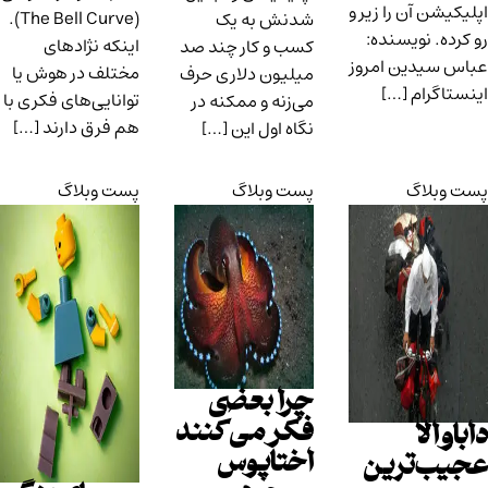
اپلیکیشن آن را زیر و
(The Bell Curve).
شدنش به یک
رو کرده. نویسنده:
اینکه نژادهای
کسب و کار چند صد
عباس سیدین امروز
مختلف در هوش یا
میلیون دلاری حرف
اینستاگرام […]
توانایی‌های فکری با
می‌زنه و ممکنه در
هم فرق دارند […]
نگاه اول این […]
پست وبلاگ
پست وبلاگ
پست وبلاگ
چرا بعضی
فکر می‌کنند
داباوالا
اختاپوس‌
عجیب‌ترین