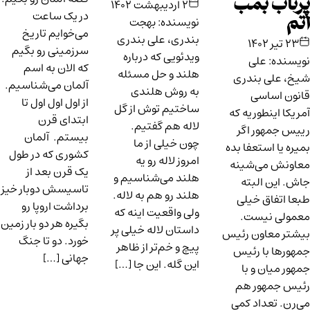
پرتاب بمب
۲ اردیبهشت ۱۴۰۲
در یک ساعت
نویسنده: بهجت
اتم
می‌خوایم تاریخ
بندری، علی بندری
۲۳ تیر ۱۴۰۲
سرزمینی رو بگیم
ویدئویی که درباره
نویسنده: علی
که الان به اسم
هلند و حل مسئله
شیخ، علی بندری
آلمان می‌شناسیم.
به روش هلندی
قانون اساسی
از اول اول اول تا
ساختیم توش از گل
آمریکا اینطوریه که
ابتدای قرن
لاله هم گفتیم.
رییس جمهور اگر
بیستم. آلمان
چون خیلی از ما
بمیره یا استعفا بده
کشوری که در طول
امروز لاله رو یه
معاونش می‌شینه
یک قرن بعد از
هلند می‌شناسیم و
جاش. این البته
تاسیسش دوبار خیز
هلند رو هم به لاله.
طبعا اتفاق خیلی
برداشت اروپا رو
ولی واقعیت اینه که
معمولی نیست.
بگیره هر دو بار زمین
داستان لاله خیلی پر
بیشتر معاون رئیس
خورد. دو تا جنگ
پیچ و خم‌تر از ظاهر
جمهورها با رئیس
جهانی […]
این گله. این جا […]
جمهور میان و با
رئیس جمهور هم
می‌رن. تعداد کمی