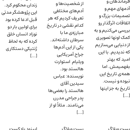
فرماندهان و
از شخصیت‌ها و
زندان محکوم کرد.
آدمهای مهم و
آدم‌های مختلفی
این پژوهشگر مدتی
تصمیمات بزرگ و
تعریف کردیم که هر
قبل ادعا کرده بود
اتفاقات اثرگذار رو
کدام نقشی در تاریخ
برای اولین بار دو
بررسی می‌کنیم و به
مبارزه‌ی ما با
نوزاد انسان خلق
کمک اونها تصویری
سرطان داشته‌اند.
کرده که به لحاظ
از دنیایی می‌سازیم
یکی از این آدم‌ها
ژنتیکی دستکاری
که ندیدیم. با این
جراح آمریکایی
[…]
امید که بهتر
ویلیام استوارت
بفهمیمش. اما
هالستد بود.
همه‌ی تاریخ این
نویسنده: عباس
نبوده و نیست.
سیدین آقای
تاریخ به جز اینها
هالستد را بعضی‌ها
[…]
پدر جراحی مدرن
می‌نامند. مثلاً او از
[…]
پست وبلاگ
پست وبلاگ
اپیزود پادکست