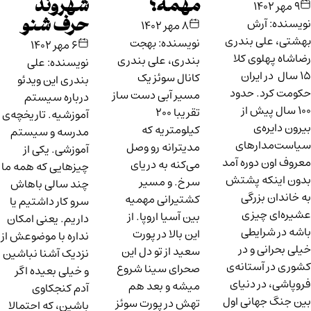
مهمه؟
شهروند
۹ مهر ۱۴۰۲
نویسنده: آرش
حرف شنو
۸ مهر ۱۴۰۲
بهشتی، علی بندری
نویسنده: بهجت
۶ مهر ۱۴۰۲
رضاشاه پهلوی کلا
بندری، علی بندری
نویسنده: علی
۱۵ سال در ایران
کانال سوئز یک
بندری این ویدئو
حکومت کرد. حدود
مسیر آبی دست ساز
درباره سیستم
۱۰۰ سال پیش از
تقریبا ۲۰۰
آموزشیه. تاریخچه‌‌ی
بیرون دایره‌ی
کیلومتریه که
مدرسه و سیستم
سیاست‌مدارهای
مدیترانه رو وصل
آموزشی. یکی از
معروف اون دوره آمد
می‌کنه به دریای
چیزهایی که همه ما
بدون اینکه پشتش
سرخ. و مسیر
چند سالی باهاش
به خاندان بزرگی
کشتیرانی مهمیه
سرو کار داشتیم یا
عشیره‌ای چیزی
بین آسیا اروپا. از
داریم. یعنی امکان
باشه در شرایطی
این بالا در پورت
نداره با موضوعش از
خیلی بحرانی و در
سعید از تو دل این
نزدیک آشنا نباشین
کشوری در آستانه‌ی
صحرای سینا شروع
و خیلی بعیده اگر
فروپاشی، ‌در دنیای
میشه و بعد هم
آدم کنجکاوی
بین جنگ جهانی اول
تهش در پورت سوئز
باشین، که احتمالا