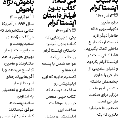
به سبک
می‌کنه؟!
باهوش، نژاد
اینستاگرام
کتاب بدون
باهوش
فیلتر داستان
۱۳ آذر ۱۴۰۰
۱۸ آبان ۱۴۰۰
برای تغییر
اینستاگرام
سال ۱۹۹۴ در آمریکا
دکوراسیون خانه
کتابی منتشر شد که
۷ آذر ۱۴۰۰
ظاهراً دیگر لازم
می‌گفت نژادهای
یکی از چیزهایی که
نیست از یک طراح
سفیدپوست و
کتاب بدون فیلتر؛
داخلی کمک بگیریم.
سیاه‌پوست از نظر
داستان اینستاگرام
فقط کافی است در
بهره‌ی هوشی با هم
رو جالب می‌کنه
اینستاگرام بگردیم
متفاوتند و همین
مواجه شدن با پشت
و دنیای عظیمی از
توضیح می‌دهد چرا
ایده‌ها و
طراحی را جلوی
آفریقایی‌تبارهای
تصمیم‌هاییه که این
چشممان داشته
امریکا از نظر
اپلیکیشن رو
باشیم. این تغییر
اقتصادی و تحصیلی
ساخته. درسته که
بزرگی برای صنعت
به اندازه‌ی
کتاب خیلی مفصل
طراحی است؛
سفیدپوست‌ها
در مورد موفقیت
صنعتی ۱۰ میلیارد
موفق نیستند:
ساخت این
دلاری که یک
کتاب نمودار ناقوسی
اپلیکیشن و تبدیل