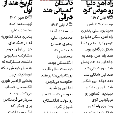
تاریخ هند از
راه آهن دنیا
داستان
اول
رو عوض کرد
کمپانی هند
شرقی
۱۶ مهر ۱۴۰۲
۹ آبان ۱۴۰۲
نویسنده: آمنه
نویسنده: عباس
۸ آبان ۱۴۰۲
محمدی، علی
سیدین، علی بندری
نویسنده: آمنه
بندری هند کشوریه
راه آهن شکل دنیا رو
محمدی، علی
که در جنگ‌های
عوض کرد. یعنی دنیا
بندری هند رو
جهانی اول و دوم
شکل دیگه‌ای بود.
شنیدیم که
مشارکت میلیونی
بعد راه اهن اومد یه
مستعمره
داشت. مشارکت نه
جاهایی به هم وصل
انگلستان بوده.
به میل خودش بلکه
شد این شکلی شد.
دویست سال تقریبا
اتوماتیک. چون
بعد این شکلی شد
بریتانیایی‌ها بر هند
بخشی از امپراطوری
بعد دیگه این شکلی
حکومت می‌کردن.
انگلستان حساب
شد. این رو یه کم
اما این رو شاید
می‌شدن و باید
ببینیم. تصاویر رو
ندونیم که استعمار
سرباز می‌فرستادن
می‌تونین توی
رو دولت انگلستان
برای جنگی که
ویدیوی راه آهن
شروع نکرد.
انگلیس داشت
شکل دنیا رو تغییر