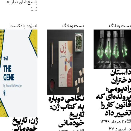
پاسخ‌شان نیاز به
[…]
پست وبلاگ
پست وبلاگ
اپیزود پادکست
داستان
دختران
رادیومی:
پرونده‌ای که
نگاهی دوباره
قانون کار را
به کتاب ژن:
تغییر داد
تاریخ
ژن: تاریخ
۲۰ مرداد ۱۳۹۹
خودمانی
خودمانی
در اپیزود ۲۷