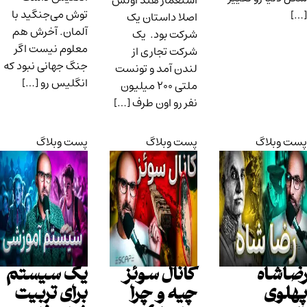
استعمار هند اولش
توش می‌جنگید با
[…]
اصلا داستان یک
آلمان. آخرش هم
شرکت بود. یک
معلوم نیست اگر
شرکت تجاری از
جنگ جهانی نبود که
لندن آمد و تونست
انگلیس رو […]
ملتی ۲۰۰ میلیون
نفر رو اون طرف […]
پست وبلاگ
پست وبلاگ
پست وبلاگ
رضاشاه
کانال سوئز
یک سیستم
پهلوی
چیه و چرا
برای تربیت