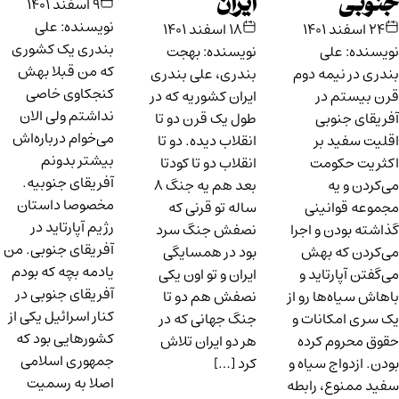
جنوبی
ایران
۹ اسفند ۱۴۰۱
نویسنده: علی
۲۴ اسفند ۱۴۰۱
۱۸ اسفند ۱۴۰۱
بندری یک کشوری
نویسنده: علی
نویسنده: بهجت
که من قبلا بهش
بندری در نیمه دوم
بندری، علی بندری
کنجکاوی خاصی
قرن بیستم در
ایران کشوریه که در
نداشتم ولی الان
آفریقای جنوبی
طول یک قرن دو تا
می‌خوام درباره‌اش
اقلیت سفید بر
انقلاب دیده. دو تا
بیشتر بدونم
اکثریت حکومت
انقلاب دو تا کودتا
آفریقای جنوبیه.
می‌کردن و یه
بعد هم یه جنگ ۸
مخصوصا داستان
مجموعه قوانینی
ساله تو قرنی که
رژیم آپارتاید در
گذاشته بودن و اجرا
نصفش جنگ سرد
آفریقای جنوبی. من
می‌کردن که بهش
بود در همسایگی
یادمه بچه که بودم
می‌گفتن آپارتاید و
ایران و تو اون یکی
آفریقای جنوبی در
باهاش سیاه‌ها رو از
نصفش هم دو تا
کنار اسرائیل یکی از
یک سری امکانات و
جنگ جهانی که در
کشورهایی بود که
حقوق محروم کرده
هر دو ایران تلاش
جمهوری اسلامی
بودن. ازدواج سیاه و
کرد […]
اصلا به رسمیت
سفید ممنوع، رابطه