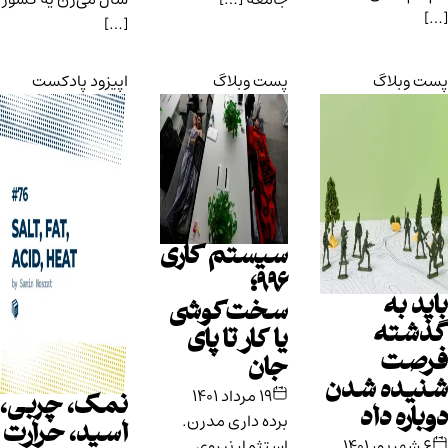
[…]
[…]
پست وبلاگ
پست وبلاگ
اپیزود پادکست
سیستم کاری
۹۹۶؛
باید به
سخت‌کوشی
گذشته
یا کار تا پای
فرصت
جان
شنیده شدن
۱۹ مرداد ۱۴۰۱
نمک، چربی،
دوباره داد
برده ‌داری مدرن.
اسید، حرارت
۶ شهریور ۱۴۰۱
استثمار نیروی