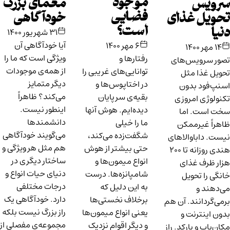
موجود
معمای بزرگ
سرویس
فضایی
خودآگاهی
تحویل غذای
است؟
دنیا
۳۱ شهریور ۱۴۰۰
آیا خودآگاهی آن
۶ مهر ۱۴۰۰
۱۴ مهر ۱۴۰۰
ویژگی است که ما را
رفتارها و
تصور سرویس‌های
از همه‌ی موجودات
توانایی‌های غریبی را
تحویل غذا مثل
دیگر متمایز
در اختاپوس‌ها و
اسنپ‌فود بدون
می‌کند؟ ظاهراً
بقیه‌ی سرپایان
تکنولوژی امروزی
اینطور نیست.
دیده‌ایم. هوش آنها
سخت است. اما
دانشمندها
ما را خیلی
ظاهراً غیرممکن
می‌گویند خودآگاهی
شگفت‌زده می‌کند،
نیست. داباوالاهای
هم مثل هر ویژگی و
حتی بیشتر از هوش
هندی روزانه تا ۲۰۰
ساختار دیگری در
انواع میمون‌ها و
هزار ظرف غذای
دنیای حیات انواع و
شامپانزه‌ها. درست
خانگی را تحویل
درجات مختلفی
به این دلیل که
می‌دهند و
دارد. خودآگاهی یک
برخلاف نخستی‌ها
برمی‌گردانند. آن هم
راز بزرگ نیست بلکه
یعنی انواع میمون‌ها
بدون اینترنت و
مجموعه‌ی مفصلی از
و دیگر اقوام نزدیک
مکان‌یاب و بارکد. راز