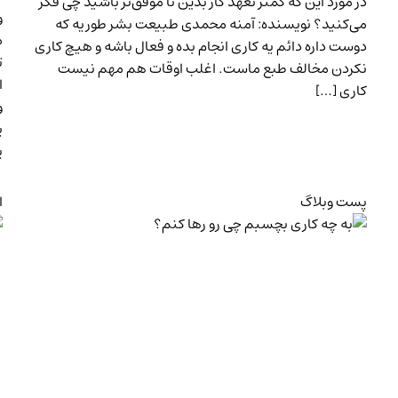
در مورد این که کمتر تعهد کار بدین تا موفق‌تر باشید چی فکر
و
می‌کنید؟ نویسنده: آمنه محمدی طبیعت بشر طوریه که
م
دوست داره دائم یه کاری انجام بده و فعال باشه و هیچ کاری
ت
نکردن مخالف طبع ماست. اغلب اوقات هم مهم نیست
ا
کاری […]
و
ی
ی
پست وبلاگ
ا