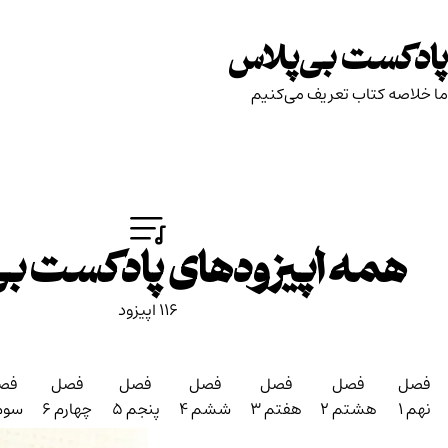
پلاس
ی‌کنیم
یزودهای پادکست بی‌پلاس
116 اپیزود
فصل
فصل
فصل
فصل
فصل
فصل
فصل
فتم
3
ششم
4
پنجم
5
چهارم
6
سوم
7
دوم
8
اول
9