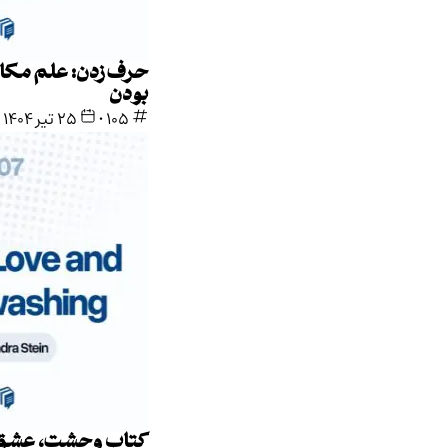
حرف زدن: علم مکالمه و هنر خود
بودن
105
•
۲۵ تیر ۱۴۰۴
کتاب وحشت، عشق و شستشوی