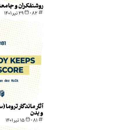
روشنفکران و جامعه
82
•
۲۹ تیر ۱۴۰۱
آثار ماندگار تروما (سانحه) روی ذهن
و بدن
81
•
۱۵ تیر ۱۴۰۱