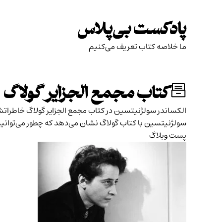
Skip
to
پادکست بی‌پلاس
content
ما خلاصه کتاب تعریف می‌کنیم
کتاب مجمع الجزایر گولاگ
الکساندر سولژنیتسین در کتاب مجمع‌ الجزایر گولاگ خاطراتش از ۸ سال حبس در اردوگاه کار اجباری و سازوکار سرکوب سازمان‌یافته در نظام کمونیستی شوروی را تو
سولژنیتسین با کتاب گولاگ نشان می‌دهد که چطور می‌توانی
پست وبلاگ