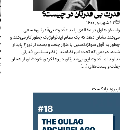
قدرت بی قدرتان در چیست؟
ب
۲۲ شهریور ۱۴۰۰
واسلاو هاول در مقاله‌ی بلند «قدرت بی‌قدرتان» سعی
س
می‌کند نشان دهد که یک نظام ایدئولوژیک چطور کار می‌کند و
د
چطور به قول سولژنتسین با هزار چفت و بست از دروغ پایدار
ب
شده. مردمی که تحت این نظامند از نظر سیاسی قدرتی
د
ندارند اما قدرت این بی‌قدرتان در رها کردن خودشان از همان
ک
چفت و بست‌های […]
ت
اپیزود پادکست