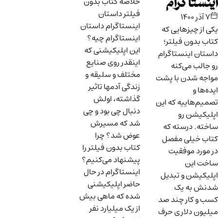
خلاصه کتاب بدون
اینستاگرام
فیلتر داستان
۷ آذر ۱۴۰۰
اینستاگرام داستان
یکی از چیزهایی که
اینستاگرام چیه؟
کتاب بدون فیلتر؛
این اپلیکیشنی که
داستان اینستاگرام
اینقدر روی صنایع
رو جالب می‌کنه
مختلف و سلیقه و
مواجه شدن با پشت
زندگی آدمها تاثیر
ایده‌ها و
گذاشته، اولش
تصمیم‌هاییه که این
دنبال چی بود و چی
اپلیکیشن رو
شد که مسیرش
ساخته. درسته که
عوض شد؟ چرا
کتاب خیلی مفصل
کتاب بدون فیلتر را
در مورد موفقیت
پیشنهاد می‌کنیم؟
ساخت این
اینستاگرام در حال
اپلیکیشن و تبدیل
حاضر اپلیکیشنی
شدنش به یک
شده که ماهی بیش
کسب و کار چند صد
از یک میلیارد نفر
میلیون دلاری حرف