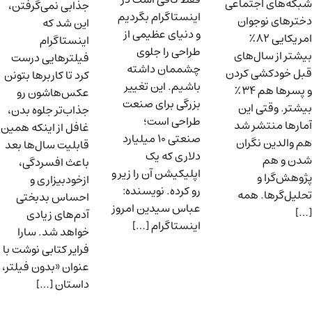
شبکه‌های اجتماعی
جذابی نمی‌گرفتن،
اینستاگرام بگردیم
دخترهای نوجوان
این شد که
و دنیای عظیمی از
امریکایی ۸۲٪
اینستاگرام
طراحی را جلوی
بیشتر از سال‌های
فیلترهایی درست
چشممان داشته
قبل خودکشی کردن
کرد تا کاربرها بتونن
باشیم. این تغییر
و پسرها هم ۳۴٪
عکس‌هاشون رو
بزرگی برای صنعت
بیشتر. وقتی این
جذاب‌تر جلوه بدن،
طراحی است؛
آمارها منتشر شد
غافل از اینکه همین
صنعتی ۱۰ میلیارد
هم والدین نگران
قابلیت سال‌ها بعد
دلاری که یک
شدن و هم
باعث افسردگی،
اپلیکیشن آن را زیر و
پژوهش‌گرا و
ازخودبیزاری و
رو کرده. نویسنده:
تحلیل‌گرها. همه
احساس بدبختی
عباس سیدین امروز
[…]
آدم‌های زیادی
اینستاگرام […]
خواهد شد. سارا
فرایر کتابی نوشت با
عنوان «بدون فیلتر،
داستان […]