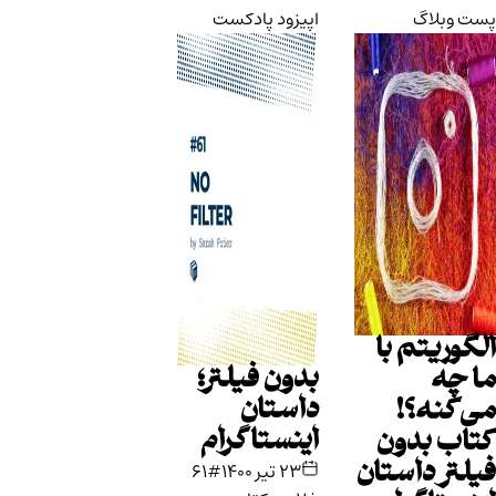
پست وبلاگ
اپیزود پادکست
الگوریتم با
بدون فیلتر؛
ما چه
داستان
می‌کنه؟!
اینستاگرام
کتاب بدون
فیلتر داستان
۲۳ تیر ۱۴۰۰
#61