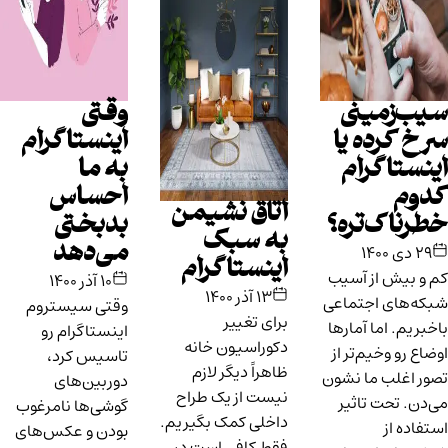
سیب‌زمینی
وقتی
سرخ کرده یا
اینستاگرام
اینستاگرام
به ما
کدوم
احساس
اتاق نشیمن
خطرناک‌تره؟
بدبختی
به سبک
می‌دهد
۲۹ دی ۱۴۰۰
اینستاگرام
کم و بیش از آسیب‌
۱۰ آذر ۱۴۰۰
۱۳ آذر ۱۴۰۰
شبکه‌های اجتماعی
وقتی سیستروم
برای تغییر
باخبریم. اما آمارها
اینستاگرام رو
دکوراسیون خانه
اوضاع رو وخیم‌تر از
تاسیس کرد،
ظاهراً دیگر لازم
تصور اغلب ما نشون
دوربین‌های
نیست از یک طراح
می‌دن. تحت تاثیر
گوشی‌ها نامرغوب
داخلی کمک بگیریم.
استفاده از
بودن و عکس‌های
فقط کافی است در