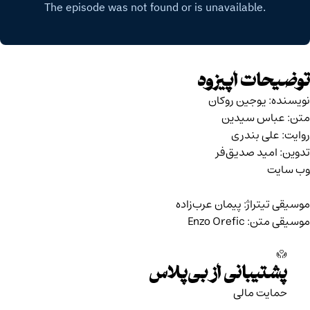
توضیحات اپیزود
نویسنده:
يوجين روكان
متن: عباس سیدین
روایت: علی بندری
تدوین: امید صدیق‌فر
وب سایت
موسیقی تیتراژ: پیمان عرب‌زاده
موسیقی متن: Enzo Orefic
پشتیبانی از بی‌پلاس
حمایت مالی‌