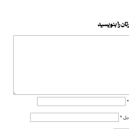
ان را بنویسید
یل
*