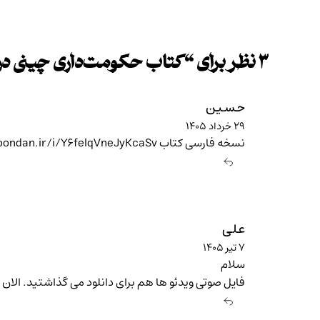
۳ نظر برای “
کتاب حکومت‌داری چینی در 
حسین
۲۹ خرداد ۱۴۰۵
نسخه فارسی کتاب khoondan.ir/i/Y6felqVneJyKcaSv/
علی
۷ تیر ۱۴۰۵
سلام
فایل صوتی ویدئو ها هم برای دانلود می گذاشتید. الان