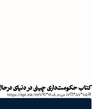
کتاب حکومت‌داری چینی در دنیای درحال
•
•
•
115
57
۱۷ خرداد ۱۴۰۵
https://bpl.ink/11tf7