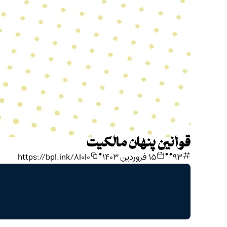
قوانین پنهان مالکیت
•
•
•
93
۱۵ فروردین ۱۴۰۳
https://bpl.ink/8l0l0