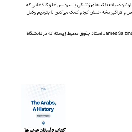
ارث و میراث یا کدهای ژنتیکی یا سرویس‌ها و کالاهایی که
ص و فراگیر بشه حلش کرد و کمک می‌کنن تا بتونیم وکیل
مایکل هلر Michael A. Heller استاد حقوق دانشگاه کلمبیاس که بیشتر روی حقوق مالکیت املاک فعالیت می‌کنه. جیمز سلزمن James Salzman استاد جقوق محیط زیسته که در دانشگاه
کتاب داستان عرب ها