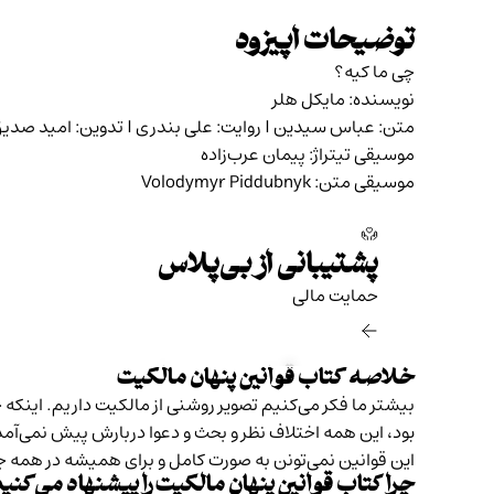
توضیحات اپیزود
چی ما کیه؟
نویسنده: مایکل هلر
متن: عباس سیدین I روایت: علی بندری I تدوین: امید صدیق‌فر
موسیقی تیتراژ: پیمان عرب‌زاده
موسیقی متن: Volodymyr Piddubnyk
پشتیبانی از بی‌پلاس
حمایت مالی‌
خلاصه کتاب قوانین پنهان مالکیت
بیشتر ما فکر می‌کنیم تصویر روشنی از مالکیت داریم. این
بود، این همه اختلاف نظر و بحث و دعوا دربارش پیش نمی‌آم
این قوانین نمی‌تونن به صورت کامل و برای همیشه در همه 
چرا کتاب قوانین پنهان مالکیت را پیشنهاد می‌کنی