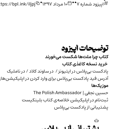
•
•
•
اپیزود شماره ۷
۱۰ مرداد ۱۳۹۷
tps://bpl.ink/iljpj
توضیحات اپیزود
کتاب چرا ملت‌ها شکست می‌خورند
خرید نسخه کاغذی کتاب
پادکست بی‌پلاس در
ایتیونز /
در
ساوند کلاد /
در
ناملیک
آدرس فید پادکست بی‌پلاس
برای وارد کردن در اپلیکیشن‌ها
موزیک‌ها
حسین نجفی
| The Polish Ambassador
ثبت‌نام در اپلیکیشن خلاصه‌ی کتاب
بلینکیست
پشتیبانی از پادکست بی‌پلاس