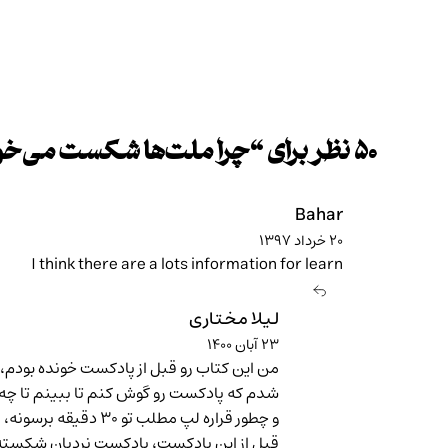
۵۰ نظر برای “
چرا ملت‌ها شکست می‌خور
Bahar
۲۰ خرداد ۱۳۹۷
I think there are a lots information for learn
لیلا مختاری
۲۳ آبان ۱۴۰۰
من این کتاب رو قبل از پادکست خونده بودم،
شدم که پادکست رو گوش کنم تا ببینم تا چه
و چطور قراره لپ مطلب تو ۳۰ دقیقه برسونه،
قبل از این پادکست، پادکست نردبان شکسته رو