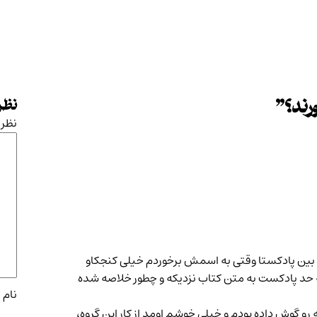
ند؟
”
نظرت
نظر
 بین پادکستا وقتی به اسمش برخوردم خیلی کنجکاو
 حد پادکست به متن کتاب نزدیکه و چطور خلاصه شده
نام
*
 گوش داده بودم و خیلی خوشم اومد از کار این گروه،