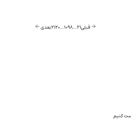
قبلی
۱
۲
…
۸
۹
۱۰
…
۲۰
۲۱
بعدی
رست کنیم