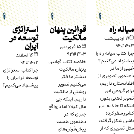
میانه راه
قوانین پنهان
استراتژی
مالکیت
توسعه در
۱۹ اردیبهشت
#94
۱۴۰۳
ایران
۱۵ فروردین
چرا کتاب میانه راه را
#93
۱۴۰۳
۱۶ اسفند
پیشنهاد می‌کنیم؟
خلاصه کتاب قوانین
#92
۱۴۰۲
خیلی از ما در
پنهان مالکیت
چرا کتاب استراتژی
ذهنمون تصویری از
بیشتر ما فکر
توسعه در ایران را
افغانستان داریم،
می‌کنیم تصویر
پیشنهاد می‌کنیم؟
برای گروهی این
روشنی از مالکیت
تصویر ذهنی بدون
داریم. اینکه چی
اینکه تا حالا به این
مال کیه؟ اما درواقع
کشور سفر کرده
چیزی که در
باشن شکل گرفته،
ذهنمون هست
مثل تصویری که از
پیش‌فرض‌های