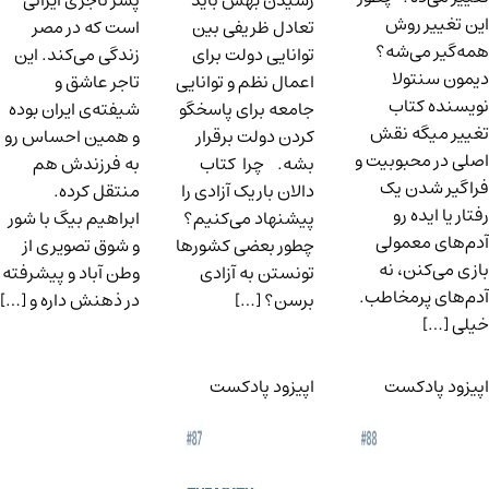
رسیدن بهش باید
پسر تاجری ایرانی
این تغییر روش
تعادل ظریفی بین
است که در مصر
همه‌گیر می‌شه؟
توانایی دولت برای
زندگی می‌کند. این
دیمون سنتولا
اعمال نظم و توانایی
تاجر عاشق و
نویسنده کتاب
جامعه برای پاسخگو
شیفته‌ی ایران بوده
تغییر میگه نقش
کردن دولت برقرار
و همین احساس رو
اصلی در محبوبیت و
بشه. چرا کتاب
به فرزندش هم
فراگیر شدن یک
دالان باریک آزادی را
منتقل کرده.
رفتار یا ایده رو
پیشنهاد می‌کنیم؟
ابراهیم بیگ با شور
آدم‌های معمولی
چطور بعضی کشورها
و شوق تصویری از
بازی می‌کنن، نه
تونستن به آزادی
وطن آباد و پیشرفته
آدم‌های پرمخاطب.
برسن؟ […]
در ذهنش داره و […]
خیلی […]
اپیزود پادکست
اپیزود پادکست