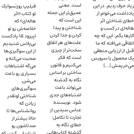
است. معنی
زیاد حرف زدیم. در این
فیلیپ روزنسوایک
عمیق‌تر این جمله
یادداشت می‌خوام از
تو کتاب «اثر
این است که
خطای شناختی اثر
هاله‌ای» که
شناختن و پیدا
هاله‌ای در کسب و
خلاصه‌ش رو تو
کردن و جدا کردن
کارها بگم. این که چه
اپیزود ۱۵ پادکست
علت‌های هر اتفاق
اتفاقی می‌افته که ما
بی‌پلاس شنیدیم
سخت‌تر از چیزی
قبل از ارزیابی منطقی
از این سوگیری‌ها
است که فکر
یک محصول یا سرویس
صحبت می‌کنه و
می‌کنیم و قانون
می‌خریمش […]
می‌گه اشتباهات
ساختن بر اساس
بسیاری رو باعث
نگاه به گذشته
می‌شن.
می‌تواند باعث
سوگیری‌های
اشتباه‌های جدی
شناختی اونقدر
شود. نویسنده:
زیادن که
عباس سیدین از
روانشناس‌ها تا
تجارت تا تکامل:
حالا بیشتر از
خطای نگاه به
صدتاشون رو
گذشته کتاب‌هایی
شناسایی کردن که