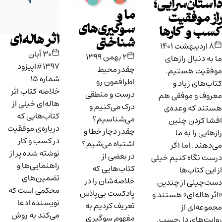
داستان‌سرایی؛
ما و
راز موفقیت
سوگیری‌های
کسب و کارها
اثر هاله‌ای
شناختی
۸ اردیبهشت ۱۴۰۱
۳۰ آبان
۲ بهمن ۱۳۹۹
ما به دنبال رازهای
۱۳۹۷
#اپیزود
چقدر محیط
موفقیت هستیم.
شماره ۱۵
اطرافمون رو
کتاب‌های زیاد و
خلاصه کتاب اثر
درست و منطقی
معروف و موفقی هم
هاله‌ای خیلی از
درک می‌کنیم و
هستند که وعده‌ی
کتاب‌هایی که
می‌شناسیم؟
افشا کردن چنین
درباره‌ی موفقیت
چقدر دچار خطا و
رازهایی را به ما
در کسب و کار
اشتباه می‌شیم؟
می‌دهند. اما اگر
نوشته‌ شده پر از
در بعضی از
درست نگاه کنیم خیلی
راهنمایی‌ها و
کتاب‌هایی که
از این کتاب‌ها
تضمین‌های
خلاصه‌شان را در
دست‌چینی از چندین
محکمی است که
پادکست بی‌پلاس
«اثر هاله‌ای» هستند و
نویسنده ادعا
تعریف کردیم به
مجموعه‌ای از
می‌کند به روش
مفهوم سو‌گیری‌
روایت‌های دل‌چسب.