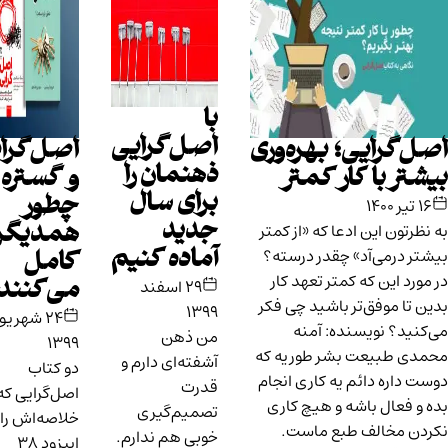
با
اصل‌گرایی
‌گرایی؛ بهره‌وری
اصل‌گرایی
ذهنمان را
تر با کار کمتر
و گستره
برای سال
چطور
۱
جدید
رتون این ادعا که «از کمتر
همدیگر را
ر درمی‌آد» چقدر درسته؟
آماده کنیم
کامل
رد این که کمتر تعهد کار
۲۹ اسفند
می‌کنند؟
تا موفق‌تر باشید چی فکر
۱۳۹۹
۲۴ شهریور
نید؟ نویسنده: آمنه
من ذهن
۱۳۹۹
ی طبیعت بشر طوریه که
آشفته‌ای دارم و
دو کتاب
داره دائم یه کاری انجام
قدرت
اصل‌گرایی که
 فعال باشه و هیچ کاری
تصمیم‌گیری
خلاصه‌اش را در
ن مخالف طبع ماست.
خوبی هم ندارم.
اپیزود ۳۸