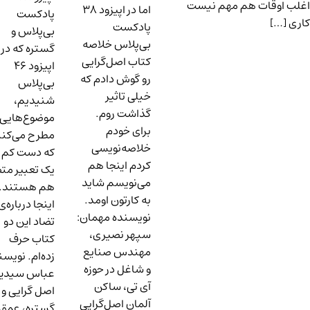
 اوقات هم مهم نیست
اما در اپیزود ۳۸
پادکست
 […]
پادکست
بی‌پلاس و
‌بی‌پلاس خلاصه
گستره که در
کتاب اصل‌گرایی
اپیزود ۴۶
رو گوش دادم که
بی‌پلاس
خیلی تاثیر
شنیدیم،
گذاشت روم.
موضوع‌هایی را
برای خودم
مطرح می‌کنند
خلاصه‌نویسی
که دست کم به
کردم اینجا هم
یک تعبیر متضاد
می‌نویسم شاید
هم هستند.
به کارتون اومد.
اینجا درباره‌ی
نویسنده مهمان:
تضاد این دو
سپهر نصیری،
کتاب حرف
مهندس صنایع
زده‌ام. نویسنده:
و شاغل در حوزه
عباس سیدین
آی تی، ساکن
اصل گرایی و
آلمان اصل‌گرایی
گستره، عمق یا