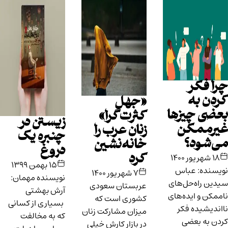
چرا فکر
کردن به
«جهلِ
بعضی چیزها
کثرت‌گرا»
زیستن در
غیرممکن
زنان عرب را
چنبره یک
می‌شود؟
خانه‌نشین
دروغ
۱۸ شهریور ۱۴۰۰
کرد
۱۵ بهمن ۱۳۹۹
نویسنده: عباس
۷ شهریور ۱۴۰۰
نویسنده مهمان:
سیدین راه‌حل‌های
عربستان سعودی
آرش بهشتی
ناممکن و ایده‌های
کشوری است که
بسیاری از کسانی
نااندیشیده فکر
میزان مشارکت زنان
که به مخالفت
کردن به بعضی
در بازار کارش خیلی