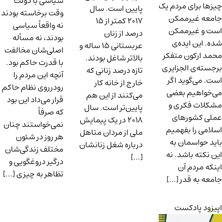
سیاسی با دولت
چیزها برای مردم یک
پایین است. سال
وقت برخاسته بودند
جامعه غیرممکن
۲۰۱۷ کمتر از ۱۵
نه واقعاً‌ سیاسی
است و غیرممکن
درصد از زنان
بودند، نه مسأله
شده. این ایده‌ی
عربستانی ۱۵ ساله و
اصلی‌شان مخالفت
محمد ارکون متفکر
بالاتر شاغل بودند.
با قدرت حاکم بود.
برجسته‌ی الجزایری
تازه درصد زنانی که
آنچه این مردم را
است. می‌گوید اگر
خارج از خانه کار
رودرروی نظام حاکم
می‌خواهیم بعضی
می‌کنند از این هم
قرار می‌داد این بود
مشکلات فکری و
پایین‌تر است. سال
که صرفاً
عملی کشورهای
۲۰۱۸ در یک پیمایش
نمی‌خواستند چنان
اسلامی را بفهمیم
ملی از مردان متاهل
هر روز در شئون
باید حواسمان به
درباره شغل زنانشان
مختلف زندگی‌شان
این نکته باشد. نه
[…]
درگیر دروغگویی و
اینکه مردم آن
تظاهر به چیزی […]
جامعه به قدر […]
اپیزود پادکست