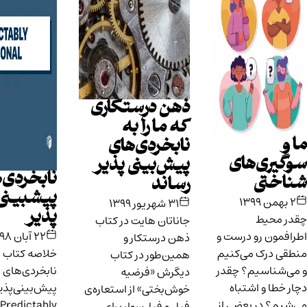
ذهن درستکاری
که ما را به
نابخردی‌های
ی‌های
پیش‌بینی پذیر
نابخردی‌های
تی
رساند
پیشبینی
۳۱ شهریور ۱۳۹۹
پذیر
یط
جاناتان هایت در کتاب
ن رو درست و
۲۲ آبان ۱۳۹۸
#29
ذهن درستکار و
رک می‌کنیم
خلاصه کتاب
همین‌طور در کتاب
اسیم؟ چقدر
نابخردی‌های
دیگرش «فرضیه‌
 و اشتباه
پیش‌بینی‌پذیر (
خوش‌بختی» از استعاره‌ی
در بعضی از
Predictably
فیل و فیل‌سوار برای