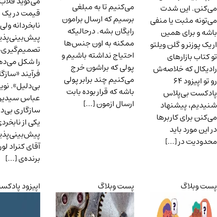
می‌گوید قلاب‌های
می‌کنیم تا به مبلغی
 این شدت
قیمت در یک فرآیند
برسیم که ارسال برامون
مثبت یا منفی
نابخردانه ولی
رایگان بشه. درحالیکه
رای همین
پیش‌بینی‌پذیر
ممکنه به اون جنس‌ها
ر و گلن ویلتو
تصمیم‌گیری‌های ما
احتیاج نداشته باشیم و
بازارهای
را شکل می‌دهند؛
پولی که براشون خرج
 که خلاصه‌ش
فرآیند «سازگاری
می‌کنیم چند برابر پولی
رو تو اپیزود ۶۴
بی‌دلیل». نویسنده:
باشه که قرار بوده بابت
بی‌پلاس
عباس سیدین
ارسال ازمون […]
 پیشنهاد
سازگاری بی‌دلیل،
رای کاربرها
یکی از نابخردی‌های
رد باید
پیش‌بینی‌پذیر ما
 در […]
آقای کنراد لورنز
برنده‌ی […]
اگ
پست وبلاگ
اپیزود پادکست