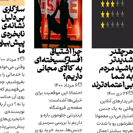
سازگاری
بی‌دلیل
نشانه‌‌ی
نابخردی‌
پیش‌بینی‌پذیر
ما
در
چرا اشتیاق
۲ مرداد ۱۴۰۰
تر
افسارگسیخته‌ای
وقتی می‌خواهیم کالا
 مردم
به کالای مجانی
یا خدماتی را بخریم یا
ا
داریم؟
بفروشیم، چطور
تمادترند
۶ مرداد ۱۴۰۰
می‌فهمیم که قیمت
احتمالا این موقعیت برای
روی آن مناسب است
خیلی‌ها آشناست:
ی آنلاین
یا نه؟ دن آریلی
صفحه‌ی فروشگاه
 یک جنس
نویسنده‌ی
اینترنتی جلومون بازه و
ی‌دن معمولا
«نابخردی‌های
داریم با بررسی سرسری
رو با شدت
پیش‌بینی‌پذیر»
جنس‌ها، سبد خرید رو پر
شتر اعمال