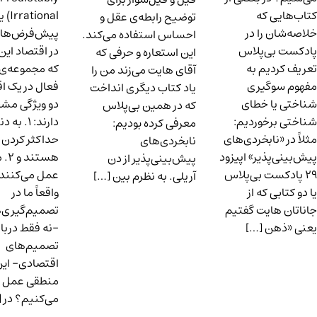
ی که
Irrational) یکی از
توضیح رابطه‌ی عقل و
ن را در
پیش‌فرض‌های اولیه
احساس استفاده می‌کند.
بی‌پلاس
در اقتصاد این است
این استعاره و حرفی که
دیم به
که مجموعه‌ی افراد
آقای هایت می‌زند من را
‌گیری‌
فعال در یک اقتصاد
یاد کتاب دیگری انداخت
یا خطای
دو ویژگی مشخص
که در همین بی‌پلاس
برخوردیم:
دارند: ۱. به دنبال
معرفی کرده بودیم:
«نابخردی‌های
حداکثر کردن سود
نابخردی‌های
‌پذیر» اپیزود
هستند و ۲. منطقی
پیش‌بینی‌پذیر از دن
کست بی‌پلاس
عمل می‌کنند. اما آیا
آریلی. به نظرم بین […]
بی که از
واقعاً ما در
هایت گفتیم
تصمیم‌گیری‌هایمان
هن […]
–نه فقط درباره‌ی
تصمیم‌های
اقتصادی- این قدر
منطقی عمل
می‌کنیم؟ در […]