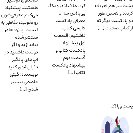
کنجکاوی برانگیز
پشت سر هم تعریف
کرد. ما قبلا در وبلاگ
هستند. پیشنهاد
کردند و همین طور
بی‌پلاس سه تا
می‌کنم معرفی‌شون
دو پادکست دیگر که
معرفی پادکست
رو بخونید، نگاهی به
از کتاب صحبت […]
فارسی کتاب
لیست اپیزودهای
داشتیم: قسمت
منتشر شده
اول پیشنهاد
بیاندازید و اگر
پادکست کتاب و
دوست داشتید در
قسمت دوم
اپ‌های پادگیر
پیشنهاد پادکست
دنبال‌شون کنید.
کتاب […]
نویسنده: گیتی
عاصمی بیشتر
شدن […]
پست وبلاگ