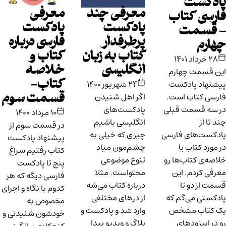
پادکست
معرفی چند
معرفی
فارسی کتاب
پادکست
پادکست
– قسمت
پرطرفدار
فارسی درباره
چهارم
کتاب به زبان
کتاب و
۲۸ خرداد ۱۴۰۱
انگلیسی
خلاصه
این قسمت چهارم
کتاب-
پیشنهاد پادکست
۲۴ شهریور ۱۴۰۰
فارسی کتاب است.
اگر اهل شنیدن
قسمت سوم
در سه قسمت قبلی
پادکست‌های
۱۰ مرداد ۱۴۰۰
چند تا از
انگلیسی باشیم
در قسمت سوم از
پادکست‌های فارسی
چیزی که خیلی به
پیشنهاد پادکست‌
در مورد کتاب یا
چشم‌مون میاد
کتاب رفتیم سراغ
خلاصه‌ی کتاب‌ها رو
تنوع موضوعی
پنج تا پادکست
معرفی کردم. این
محتواست. مثلا
فارسی دیگه که هر
قسمت از دو تا
درباره کتاب می‌شه
کدوم با نگاه و اجرای
پادکستی می‌گم که
از درهای مختلفی
مخصوص به
یک کتاب مشخص
وارد شد و پادکست و
خودشون شنیدنی و
رو در اپیزودهای
بلاگ و ویدیو پیدا