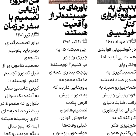
من امروز:
بدبینی به
باورهای ما
ارزیابی
موقع؛ ابزاری
چسبنده‌تر از
تصمیم‌ با
کنار
واقعیت
سفر در زمان
خوشبینی
هستند
۸ تیر ۱۴۰۱
۳۱ مرداد ۱۴۰۱
۱۳ تیر ۱۴۰۱
برای تصمیم‌گیریِ
در خوشبینی فوایدی
چی میشه که یه
بهتر باید بتونیم
هست بی‌تردید اما
چیزی رو باور
نتیجه‌ی
وقتی پای
می‌کنیم؟ نویسنده:
تصمیم‌هامون رو از
تصمیم‌گیری به
بهجت بندری همه‌ی
قبل تصور و تجسم
میون میاد نمیشه
ما یک مجموعه
کنیم. نویسنده:
همه‌چیز رو سپرد به
باورهایی داریم که
گیتی عاصمی سفر
خوش‌بینی و پیش
به صورت پیش
به آینده یک سوال
رفت. شاید دنیای
فرض پشت
تکراری که معمولا در
خیالی ما اینطوری
تصمیم‌هامون
بیشتر مصاحبه‌های
کار کنه که به
جاخوش کردن.
کاری پرسیده میشه
هرچیزی فکر
خیلی وقت‌ها
اینه که پنج سال
می‌کنیم همون
حواسمون بهشون
دیگه خودت رو کجا