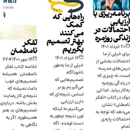
برنامه‌ریزی با
راه‌هایی که
ارزیابی
کمک
احتمالات در
می‌کنند
زندگی روزمره
بهتر تصمیم
تفکر
۲۰ خرداد ۱۴۰۱
بگیریم
نامطمئن
برای خیلی از ما
۱۶ خرداد ۱۴۰۱
۱۴ مهر ۱۴۰۰
#67
احتمالات بخشی از
خیلی از ما به‌طور
خلاصه کتاب تفکر
درس‌های مدرسه
ناخودآگاه
نامطمئن همیشه
است، نه چیزی که
تصمیم‌هایی که
تصمیم‌های خوب
در زندگی روزمره
می‌گیریم رو بر
باعث نمیشه که
به‌کار بیاید. اما انی
اساس نتیجه‌ای که
نتیجه‌ی کار رضایت
دوک در کتاب «تفکر
دارن ارزیابی
بخش باشه. درباره‌ی
نامطئن» نشان
می‌کنیم نه اینکه
تصمیم‌های بد هم
می‌دهد که توجه به
اون نتیجه چطور به
همینطوره. اگر یه
احتمالات پایه‌ی
دست اومده. اگه
نگاهی به
تمام