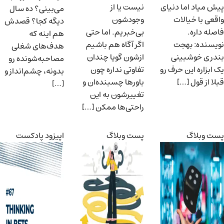
پیش میاد اما دنیای
نیست یا از
می‌بینی؟ ده سال
واقعی با خیالات
وجودشون
دیگه کجا؟ قصدش
فاصله داره.
بی‌خبریم. اما حتی
هم اینه که
نویسنده: بهجت
اگر آگاه هم باشیم
هدف‌های شغلی
بندری خوشبینی
ازشون گویا چندان
مصاحبه‌شونده رو
یک ابزاره این حرف رو
تفاوتی نداره چون
بدونه، چشم‌انداز و
قبلا از قول […]
باورها چسبنده‌ان و
[…]
تغییرشون به این
راحتی‌ها ممکن […]
پست وبلاگ
پست وبلاگ
اپیزود پادکست