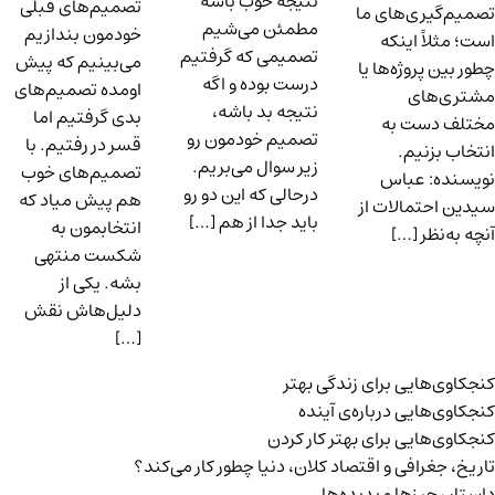
نتیجه خوب باشه
تصمیم‌های قبلی
تصمیم‌گیری‌های ما
مطمئن می‌شیم
خودمون بندازیم
است؛ مثلاً اینکه
تصمیمی که گرفتیم
می‌بینیم که پیش
چطور بین پروژه‌ها یا
درست بوده و اگه
اومده تصمیم‌های
مشتری‌های
نتیجه بد باشه،
بدی گرفتیم اما
مختلف دست به
تصمیم خودمون رو
قسر در رفتیم. با
انتخاب بزنیم.
زیر سوال می‌بریم.
تصمیم‌های خوب
نویسنده: عباس
درحالی که این دو رو
هم پیش میاد که
سیدین احتمالات از
باید جدا از هم […]
انتخابمون به
آنچه به‌نظر […]
شکست منتهی
بشه. یکی از
دلیل‌هاش نقش
[…]
کنجکاوی‌هایی برای زندگی بهتر
کنجکاوی‌هایی درباره‌ی آينده
کنجکاوی‌هایی برای بهتر کار کردن
تاریخ،‌ جغرافی و اقتصاد کلان، دنیا چطور کار می‌کند؟
داستان چیزها و پدیده‌ها