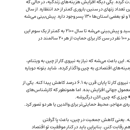
ت کرده. یکی دیگه افزایش هزینه‌های زندگیه، در حالی که
 تعداد زنهای در سنین باروری کمتر از حد انتظاره. از سال
۱۹۸۰ که زوج‌ها به داشتن فقط یک فرزند محدود شدن، خیلی از اونها تمایل به فرزند پسر داشتن و بنابراین حالا به ازای هر ۱۰۰ دختر ۱۲۰ و تو بعضی استان‌ها ۱۳۰ پسر وجود داره. پیش‌بینی می‌شه
این کاهش سریع قراره تاثیر عمیقی بر اقتصاد چین و همینطور اقتصاد دنیا بذاره. جمعیت در سن کار چین سال ۲۰۱۴ به اوج خودش رسید و پیش‌بینی می‌شه تا سال ۲۱۰۰ به کمتر از یک سوم این
اوج برسه. انتظار اینه که جمعیت سالمندان چین (۶۵ سال و بالاتر) بیشتر و بیشتر بشه و از جمعیت کاری چین عبور کنه. در حال حاضر ۱۰۰ نفر در سن کار برای حمایت از هر ۲۰ سالمند در
این باعث می‌شه که نیاز به نیروی کار از چین به ویتنام،
ینه‌های اقتصادی به چین واگذار کرده، شاید بتونه دوباره
در سال ۲۰۲۱، سهم چین از تولید ناخالص داخلی جهانی ۱۸.۵ درصد و سهمش از جمعیت در سن کار جهانی ۱۹.۲ درصد بود. حالا قراره که نیروی کار تا پایان قرن به ۶.۱ درصد کاهش پیدا کنه. یکی از
د معمول جهانی افزایش بده. اما همونطور که کارشناس‌های
چیزی که چین الان درگیرشه.
هاجر، محیط حمایتی‌تر برای والدین یا هر دو تصور کرد.
ا بشه. یعنی کاهش جمعیت در چین، باعث پا گرفتن
رقابت کنن. بنابراین باید در کنار موفقیت تو اقتصاد