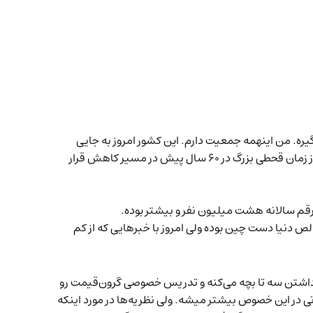
یره. من اینهمه جمعیت دارم. این کشور امروز به جایی
رسیده که کم شدن جمعیتش نه تنها تهدید جدی برای خودش، که تاثیرگذار در کل جهانه. امسال (۲۰۲۲) جمعیت چین برای اولین‌‌‌بار از زمان قحطی بزرگ در ۶۰ سال پیش در مسیر کاهش قرار
۲ قرن گذشته ۱۸ قرن تولید ناخالص دنیا دست چین بوده ولی امروز با خبرهایی که از کم
. چین حالا تشویق به داشتن سه تا بچه می‌کنه و تدریس خصوصی گرون‌قیمت رو
ی در این خصوص بیشتر میشه. ولی نظریه‌ها در مورد اینکه