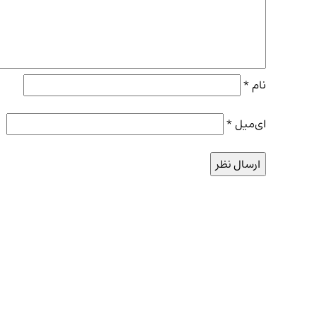
نام
*
ای‌میل
*