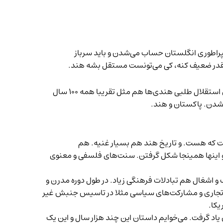
راطوری انگلستان حساب می‌شدن و باید سرباز
نقدر ضعیف کنه، کی می‌تونست مستقل بشه هند.
انگلیس جنگ رو برد ولی دیگه اون چیزی که ازش مونده بود توان مستعمره‌داری در اطراف دنیا نداشت دنیا هم عوض شده بود. صدای استقلال طلبی هندی‌ها هم مثل تقریبا همه ۱۰۰ سال
هاست که هست. و تاریخ هند هم بسیار غنیه. هم
 اینها همینجا شکل گرفتن. سنت‌های فلسفی و معنوی
و اشغال هم تبادلات فرهنگی زیاد. در طول دوره مدرن و
بط تجاری و مشارکت‌های سیاسی مثلا در تاسیس جنبش غیر
یکا.
م ساعت، ۴۰ دقیقه، چقدر می‌شه از تاریخ این سرزمین یاد گرفت. می‌خوایم داستان این چند هزار سال و این یک