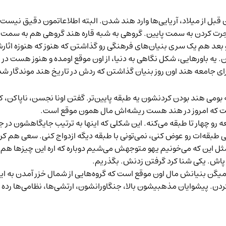
ال بعد از شکل‌گیری این تمدن، در حدود ۱۰ تا ۱۵ قرن قبل از میلاد، آریایی‌ها وارد هند شدن. البته
هاجرت کردن به سمت پایین. گروهی به شبه قاره هند گروهی هم به سمت ایرا
بعد هم یک سری بنیان‌های فرهنگی رو گذاشتن که هنوز که هنوزه اثار
 احتماعی. از ۳۵۰۰ سال پیش. فکر کن. یه باورهایی، شکل نگاهی به دنیا، از اون موقع اومد
ی جامعه هند اون روز بنیان گذاشتن که ردش در تاریخ هند موندگار 
ه بومی هند بودن کردنشون یه طبقه پایین‌تر. گفتن اونا نجسن، ناپاکن، 
ت که امروز در هند هست ریشه‌اش مال همون موقع است.
 چهار تا طبقه می‌کنه. این شکلی که اینها به ترتیب جایگاهشون در جامعه
طبقه‌ات رو عوض کنی، نمی‌تونی با طبقه دیگه ازدواج کنی. سعی هم کرد
 این که می‌خونیم یهو متوجهش می‌شیم دوباره که اره این چیزها هم 
 پاش. یکی شنا کرد گرفتن زدنش. بگذریم.
یگن بنیانش مال اون موقع است که گروه‌هایی از شمال خزر آمدن به ای
ن. پیشوایان مذهبیشون بالا، جنگاورانشون، ارتشی‌ها، نظامی‌ها رده دوم 