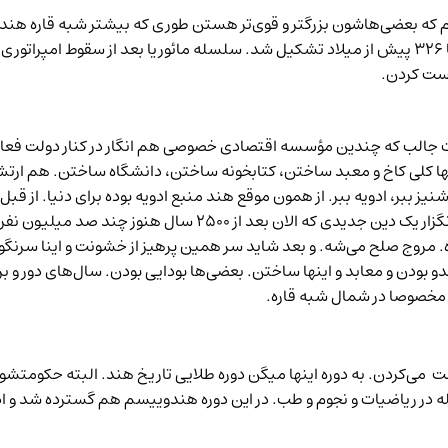
ریم که بعضی‌هاشون بزرگتر و قوی‌تر هستن طوری که بیشتر شبه قاره هند
«مائوریا» (Maurya Empire) بودن مثلا. بین سال‌های ۲۰۰ تا ۳۲۶ پیش از میلاد تشکیل شد. سلسله م
رست کردن.
فاوت جالب که چندین مؤسسه اقتصادی خصوصی هم انگار در کنار دولت فعا
نها کلی کاخ و معبد ساختن، کتابخونه ساختن، دانشگاه ساختن. هم ار
امد. شاهزاده‌ای که پشت پا به قدرت و مال دنیا زد و شد بنیانگزار
یره. مروج صلح می‌شه. و بعد شاید سر همین پرهیز از خشونت و اینا سر
دو بودن و معابد و اینها ساختن. بعضی‌ها بودایی بودن. سال‌های دور 
 مخصوصا در شمال شبه قاره.
ی ۴ و ۵ میلادی مثلا امپراطوری‌های Gupta حکومت می‌کردن. به دوره اینها میگن دوره طلایی تاریخ
جمله در ریاضیات و نجوم و طب. در این دوره هندوییسم هم گسترده شد