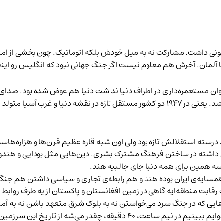
ونی داشت. مشارکت نه به میل خودش بلکه اتوماتیک. چون بخشی از امپ
 آلمان. آخرش هم معلوم نیست اگر جنگ جهانی نبود که انگلیس رو ای
ولد شدن. پاکستان و هند.
 هند درسته استقلالش تازه بود ولی اون شبه قاره عظیم قرن‌ها و هزاره‌
داشته در ساختن فرهنگ مشترک بشری. دین‌هایی مثل بودایی و هندو
ه همین برای همه دنیا جای جالبیه هند.
 همسایه‌ی ایران بوده هند و هم رابطه‌ی تجاری و سیاسی داشتن هم جنگ 
رقابت منطقه‌ایه گاهی در زمین افغانستان و پاکستان از یه طرف روا
هایی که در جنگ سرد می‌خواستن نه به بلوک شرق متعهد باشن نه به آمر
می‌خوایم نگاهی بکنیم به تاریخ هند. این نگاه اولمونه. می‌خوایم ببینیم در نی