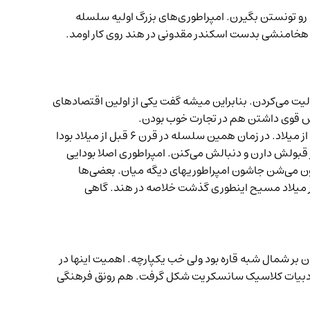
 رو تونستن بگیرن. امپراطوری‌های بزرگ اولیه سلسله
ائوریا بعد از سقوط امپراتوری هخامنشی بدست اسکندر مقدونی در هند روی کار اومد.
لیت می‌کردن. بنابراین میشه گفت یکی از اولین اقتصادهای
تش قوی داشتن هم در تجارت خوب بودن.
تجارت با روومی‌ها و یونانی‌های اروپا شروع شد زنجبیل ببر، گشنیز ببر، ادویه ببر. از همون موقع هند منبع ادویه بوده برای دنیا. از قبل از میلاد. در زمان همین سلسله در قرن ۶ قبل از میلاد بودا
 یک دین جدیدی که الان بعد از ۲۵۰۰ سال هنوز چند صد میلیون نفر قبولش دارن و دنبالش می‌کنن. امپراطوری اصلا بودایی
نگون می‌شن جاشون امپراطوریهای دیگه میان. بعضی‌ها
و بر میلاد مسیح اینطوری گذشت خلاصه در هند. گاهی
 هند. البته حکومتشون بر شمال شبه قاره بود ولی خب یکپارچه. اهمیت اینها در
 و ادبیات کلاسیک سانسکریت شکل گرفت. هم رونق فرهنگی