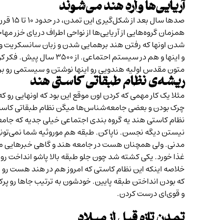
آریایی‌ها وارد هند می‌شوند
صدها س
همزمان گروه‌هایی از آریایی‌ها از نواحی اطراف دریای خزر م
شدن اونها که رفتن هند برهمایی شدن و زبان سانسکریت و 
و اینها و هم در سیستم
متون مقدس اولیه هندویی رو اینها نوشتن و سیستمی رو برا
ریشه‌ی نظام طبقاتی کاستی هند
مثلا یک کار مهمی که کردن اون موقع این بود که اونهایی رو ک
چرک بودن و بعضی جامعه‌شناس‌ها میگن نظام طبقاتی کاس
نظام کاستی هند یه گروه بندی اجتماعی خیلی جدیه که جامعه رو
نیستن دیگه نجسن. ناپاکن. طبقه هم موروثیه شما نمی‌تونی 
مدنی. ولی همچنان هست در جامعه هند و گاهی خبرهایی مثل
غذا خورد. یکی کشته شد چون جلو طبقه بالا پاشو انداخت رو
خلاصه اینکه این نظام کاستی که امروز هم در هند هست رو م
که بودن انداختن طبقه پایین. خودشون به ترتیب جاها رو پرکرد
و قوی‌ای درست کردن.
تمدن‌ تازه قبل از میلاد