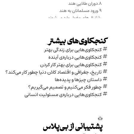
دوران طلایی هند
ورود مسلمانان به هند
ژنرال‌های مغول وارد می‌شوند
امپراتوری گورکانیان با دوام‌تر از صفویه
تاج محل و ادبیات فارسی
اکبرشاه اسپانسر هنرمندان
کنجکاوی‌های بیشتر
اوج ثروت و شکوه گورکانیان
کنجکاوی‌هایی برای زندگی بهتر
اوج اقتدار صفوی
کنجکاوی‌هایی درباره‌ی آينده
دعوا بر سر قندهار و روابط هند با ایران
کنجکاوی‌هایی برای بهتر کار کردن
حمله نادرشاه و افول گورکانیان
تاریخ،‌ جغرافی و اقتصاد کلان دنیا چطور کار می‌کند؟
هند افتاد دست بریتانیا
داستان چیزها و پدیده‌ها
کمپانی هند شرقی بریتانیا درست شد
چطور فکر می‌کنیم و تصمیم می‌گیریم؟
بریتانیا از اول نرفت برای اشغال هند
کنجکاوی‌هایی درباره‌ی مسئولیت انسانی
ارتباط نواب محلی با کمپانی هند شرقی
شروع جنبش‌های استقلال طلبی هند
هند بخشی از امپراتوری بریتانیا شد
مهاتما گاندی به هند برگشت
لحظه تاسیس هند
پشتیبانی از بی‌پلاس