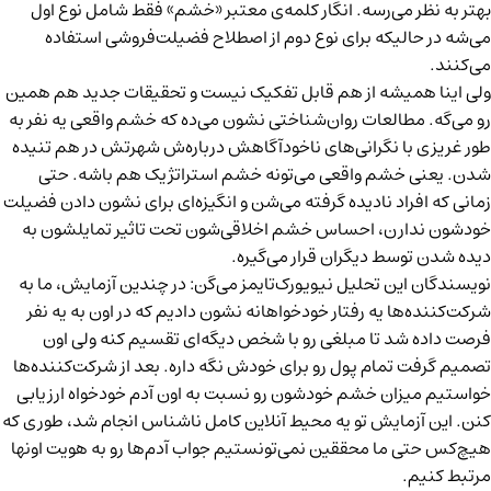
بهتر به نظر می‌رسه. انگار کلمه‌ی معتبر «خشم» فقط شامل نوع اول
می‌شه در حالیکه برای نوع دوم از اصطلاح فضیلت‌فروشی استفاده
می‌کنند.
ولی اینا همیشه از هم قابل تفکیک نیست و تحقیقات جدید هم همین
رو می‌گه. مطالعات روان‌شناختی نشون می‌ده که خشم واقعی یه نفر به
طور غریزی با نگرانی‌های ناخودآگاهش درباره‌ش شهرتش در هم تنیده
شدن. یعنی خشم واقعی می‌تونه خشم استراتژیک هم باشه. حتی
زمانی که افراد نادیده گرفته می‌شن و انگیزه‌ای برای نشون دادن فضیلت
خودشون ندارن، احساس خشم اخلاقی‌شون تحت تاثیر تمایلشون به
دیده شدن توسط دیگران قرار می‌گیره.
نویسندگان این
تحلیل نیویورک‌تایمز
می‌گن: در چندین آزمایش، ما به
شرکت‌کننده‌ها یه رفتار خودخواهانه نشون دادیم که در اون به یه نفر
فرصت داده شد تا مبلغی رو با شخص دیگه‌ای تقسیم کنه ولی اون
تصمیم گرفت تمام پول رو برای خودش نگه داره. بعد از شرکت‌کننده‌ها
خواستیم میزان خشم خودشون رو نسبت به اون آدم خودخواه ارزیابی
کنن. این آزمایش تو یه محیط آنلاین کامل ناشناس انجام شد، طوری که
هیچ‌کس حتی ما محققین نمی‌تونستیم جواب آدم‌ها رو به هویت اونها
مرتبط کنیم.