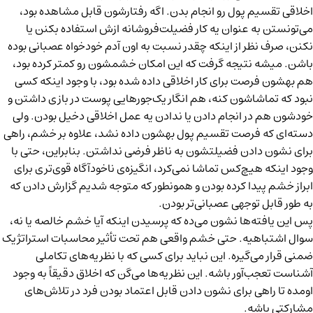
اخلاقی تقسیم پول رو انجام بدن. اگه رفتارشون قابل مشاهده بود،
می‌تونستن به عنوان یه کار فضیلت‌فروشانه ازش استفاده بکنن یا
نکنن، صرف نظر از اینکه چقدر نسبت به اون آدم خودخواه عصبانی بوده
باشن. میشه نتیجه گرفت که این امکان خشمشون رو کمتر کرده بود،
هم بهشون فرصت برای کار اخلاقی داده شده بود، با وجود اینکه کسی
نبود که تماشاشون کنه، هم انگار یک‌جورهایی پوست در بازی داشتن و
خودشون هم در انجام دادن یا ندادن یه عمل اخلاقی دخیل بودن. ولی
دسته‌ای که فرصت تقسیم پول بهشون داده نشد، علاوه بر خشم، راهی
برای نشون دادن فضیلتشون به ناظر فرضی نداشتن. بنابراین، حتی با
وجود اینکه هیچ‌کس تماشا نمی‌کرد، انگیزه‌ی ناخودآگاه قوی‌تری برای
ابراز خشم پیدا کرده بودن و همونطور که متوجه شدیم گزارش دادن که
به طور قابل توجهی عصبانی‌تر بودن.
پس این یافته‌ها نشون می‌ده که پرسیدن اینکه آیا خشم خالصه یا نه،
سوال اشتباهیه. حتی خشم واقعی هم تحت تأثیر محاسبات استراتژیک
ضمنی قرار می‌گیره. این نباید برای کسی که با نظریه‌های تکاملی
آشناست تعجب‌آور باشه. این نظریه‌ها می‌گن که اخلاق دقیقاً به وجود
اومده تا راهی برای نشون دادن قابل اعتماد بودن فرد در تلاش‌های
مشارکتی باشه.