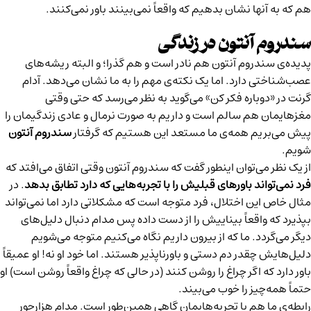
هم که به آنها نشان بدهیم که واقعاً نمی‌بینند باور نمی‌کنند.
سندروم آنتون در زندگی
پدیده‌ی سندروم آنتون هم نادر است و هم گذرا؛ و البته ریشه‌های
عصب‌شناختی دارد. اما یک نکته‌ی مهم را به ما نشان می‌دهد. آدام
گرنت در «
دوباره فکر کن
» می‌گوید به نظر می‌رسد که حتی وقتی
مغزهایمان هم سالم است و داریم به صورت نرمال و عادی زندگیمان را
پیش می‌بریم همه‌ی ما مستعد این هستیم که گرفتار
سندروم آنتون
شویم.
از یک نظر می‌توان اینطور گفت که سندروم آنتون وقتی اتفاق می‌افتد که
فرد نمی‌تواند باورهای قبلیش را با تجربه‌هایی که دارد تطابق بدهد
. در
مثال خاص این اختلال، فرد متوجه است که مشکلاتی دارد اما نمی‌تواند
بپذیرد که واقعاً بیناییش را از دست داده پس مدام دنبال دلیل‌های
دیگر می‌گردد. ما که از بیرون داریم نگاه می‌کنیم متوجه می‌شویم
دلیل‌هایش چقدر دم دستی و باورناپذیر هستند. اما خود او نه! او عمیقاً
باور دارد که اگر چراغ را روشن کنند (در حالی که چراغ واقعاً روشن است) او
حتماً همه‌چیز را خوب می‌بیند.
رابطه‌ی ما هم با تجربه‌هایمان گاهی همین‌طور است. مدام هزارجور