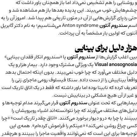
و روشنایی را هم تشخیص نمی‌داد اما باز همچنان باور داشت که
چشم‌هایش خوب می‌بیند. این پدیده بعدها باز هم مشاهده شد و
حتی ردپای گزارش‌هایی از آن در متون تاریخی هم پیدا شد. امروز آن را به
اسم
سندروم آنتون
Anton syndrome
می‌شناسیم؛ به نام دکتر گابریل
آنتون که اولین بار مشخصاً به آن پرداخت.
هزار دلیل برای بینایی
بین اغلب گزارش‌ها از
سندروم آنتون
یا «سندروم انکار فقدان بینایی»
Visual anosognosia
یک ویژگی مشترک وجود دارد. بیمار هزار و یک
دلیل مختلف می‌آورد که چرا خوب نمی‌بیند. بدون اینکه احتمال بدهد
واقعاً بیناییش را از دست داده. سنکا فیسلوف رومی ماجرای زنی را
تعریف کرده که نابینا بوده اما باور داشته که فقط در یک اتاق تاریک است
و غیر از آن هیچ مشکلی در بیناییش نیست.
بیمارهایی که تحت عنوان
سندروم آنتون
قرار می‌گیرند مدام توجیه‌ها و
دلیل‌های مختلف می‌آورند که چرا نتوانسته‌اند اشیاء روبرویشان را
ببینند یا چرا به در و دیوار برخورد می‌کنند. «اتاق چقدر تاریک است» «چرا
کسی چراغ روشن نمی‌کند» «عینکم را فراموش کرده‌ام». همه‌ی این
توجیه‌ها برای این است که نمی‌توانند واقعیت ماجرا را ببینند و هرچقدر