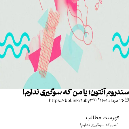
سندروم آنتون؛ یا من که سوگیری ندارم!
•
۲۶ مرداد ۱۴۰۱
https://bpl.ink/1uby3
فهرست مطالب
من که سوگیری ندارم!