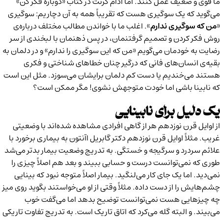
ما قوی و ضعیف عمل کنند. اما
آدام گرنت
در کتاب «دوباره فکر کن»
می‌گوید که یک سوگیری هست که تقریباً همه به آن دچاریم: سوگیری
«
من که سوگیری ندارم
». اغلب ما با خواندن مطالب مختلف درباره‌ی
روش فکر کردن و تصمیم گرفتنمان، در پس ذهنمان با لبخندی از سر
رضایت به خودمان می‌گویم «من که این سوگیری را ندارم» و در دلمان به
بقیه‌ی انسان‌های فانی که درگیر چنان خطاهای شناختی و فکری
هستند می‌خندیم یا دست کم دلمان برایشان می‌سوزد. مثل این است
که نابینا باشی اما خودت متوجهش نشوی! مگر ممکن است؟
یک دلیل برای نابینایی
از اوایل قرن نوزدهم هر از گاهی افرادی مشاهده شده‌اند با وضعیتی
غریب. مثلاً اوایل قرن نوزدهم دکتر گابریل اآنتون به بیماری برخورد با
علائم سردرد و سرگیجه و خستگی. به تدریج وضعیت بیمار بدتر می‌شد
طوری که نمی‌توانست درست و حسابی ببیند و بعد هم اصلاً چیزی را
نمی‌دید. اما یک جای کار می‌لنگید. بیمار اصلاً متوجه نبود که بینایی
چشم‌هایش را از دست داده. مثلاً وقتی از او می‌خواستند بگوید روی میز
چه چیزهایی هست نمی‌توانست توضیح بدهد اما می‌گفت خوب
می‌بیند. و البته گله می‌کرد که اتاق تاریک است. به تدریج تفاوت تاریکی