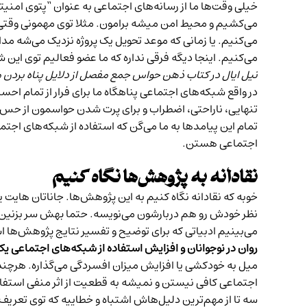
خیلی وقت‌ها ما از رسانه‌های اجتماعی به عنوان “پتوی امنی
می‌کشیم و محیط امن میشه برامون. مثلا توی مهمونی وقتی معذ
می‌کنیم. یا زمانی که موعد تحویل یک پروژه نزدیک می‌شه مدام 
می‌کنیم. اینجا دیگه فرقی نداره که ما عضو فعالیم توی این 
نیل ایال در کتاب
ذهن حواس جمع
مفصل از دلایل پناه بردن 
در واقع شبکه‌های اجتماعی پناهگاه ما برای فرار از تمام ا
تنهایی، ناراحتی، اضطراب و برای پرت شدن حواسمون از حس نا
تمام این پیامدها به ما می‌گن که استفاده از شبکه‌های اجت
اجتماعی هستن.
نقادانه به پژوهش‌ها نگاه کنیم
خوبه که نقادانه نگاه کنیم به این پژوهش‌ها. جاناتان هایت یک 
نظر خودش رو هم دربارشون می‌نویسه. حتما بهش سر بزنین. ت
می‌بینیم ادبیاتی که برای توضیح و تفسیر نتایج پژوهش‌ها
روان در نوجوانان و افزایش استفاده از شبکه‌های اجتماعی یک 
میل به خودکشی یا افزایش میزان افسردگی می‌گذاره. هرچند 
اجتماعی کافی نیستن و نمیشه به قطعیت از اثر منفی استفا
سه تا از مهم‌ترین دلیل‌هاش اشتباه و خطاییه که توی تعریف