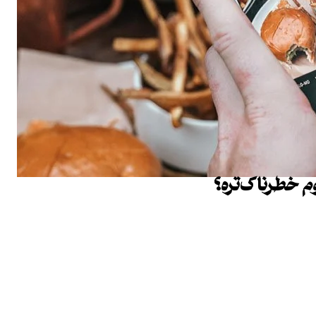
م خطرناک‌تره؟