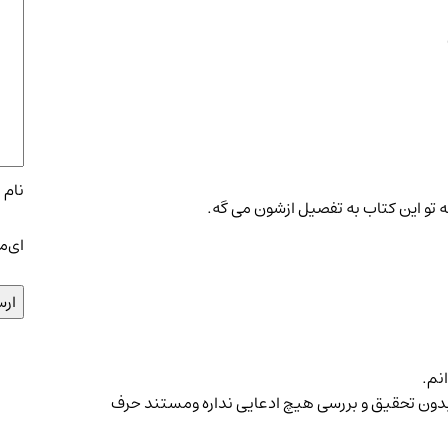
نام
*
ه تو این کتاب به تفصیل ازشون می گه.
ای‌م
نم.
که بدون تحقیق و بررسی هیچ ادعایی نداره ومستند حرف