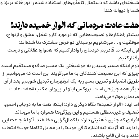
شلخته‌ای باشد که دستمال کاغذی‌های استفاده شده را دور خانه بریزد و
شما را دیوانه کند!
هفت عادت مردمانی که الوار خمیده دارند!
بیشتر راهکارها و نصیحت‌هایی که در مورد کار و شغل، عشق و ازدواج،
موفقیت و … می‌شنویم بر مبنای دو فرض مشترک بنا شده‌اند:
اول اینکه ما قادریم خودمان را وادار کنیم که همواره عقلانی و درست
رفتار کنیم.
دوم اینکه مسیر رسیدن به خوشبختی یک مسیر صاف و مستقیم است.
چیزی که این نصیحت کنندگان به ما می‌گویند این است که می‌توانیم از
طریق انضباط و تمرین بسیار به یک ابرقهرمان تبدیل شویم و بعد از آن
دیگر همه چیز حل است. بروکس اینها را پیروان مکتب «هفت عادت
مردمان موثر» می‌نامد.
اما ایده «الوار خمیده» نگاه دیگری دارد: اینکه همه ما به درجاتی احمق،
ضعیف و غیرمنطقی هستیم و این ویژگی‌ها همواره با ما می‌ماند.
افرادی که چنین ذهنیتی دارند با کمال‌گرایی مخالفند. آنها شجاعت این
را دارند که گزینه «به اندازه کافی خوب» را در مقابل «کاملا خوب» انتخاب
کنند و به آن قانع باشند.