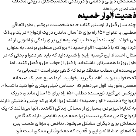
کشمکش درونی و دائمی را در زندگی شخصیت‌های تاریخی مختلف
نشانمان می‌دهد.
ذهنیت الوار خمیده
چند سال قبل از نوشتن کتاب جاده شخصیت، بروکس بطور اتفاقی
مطلبی با عنوان «۱۵ راه برای ۱۵ سال ماندن در یک ازدواج» در یک وبلاگ
می خواند. نویسنده‌ آن مطلب توصیه‌هایی برای زندگی زناشویی ارائه
کرده بود که با ذهنیت «الوار خمیده» بروکس منطبق بودند. به عنوان
مثال احتمالا این توصیه رایج را شنیده‌اید که باید هر دعوا و بحثی که در
طول روز با همسرتان داشته‌اید را قبل از خواب حل و فصل کنید. اما
نویسنده آن مطلب معتقد بوده که گاهی بهتر است «عصبانی به
تخت‌خواب بروید. فقط بگیرید بخوابید. فردا صبح هم یک صبحانه
مفصل بخورید، قول می‌دهم که احساس خیلی بهتری خواهید داشت!».
بروکس می‌گوید نویسنده مطلب «۱۵ راه برای ۱۵ سال ماندن در یک
ازدواج» ذهنیت «الوار خمیده» داشته زیرا افرادی که چنین ذهنیتی دارند
به کنایه‌آمیز بودن بسیاری از مسائل زندگی آگاهند. آنها می‌دانند که یک
ازدواج کامل ممکن نیست زیرا همه مردم نقایصی دارند که گاهی
تحملش برای دیگران مشکل می‌شود. تناقض بامزه‌ای هست بین
نگاه‌های عاشقانه و این واقعیت که معشوقتان ممکن است فرد