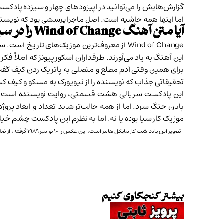
گزارش‌هایش را می‌توانید در اپیزود‌های
چهار
و
سیزده
پادکست 
اما اینها همه حاشیه است. اصل ماجرا پرسشی بود که نویسنده دنبا
آیا متن آهنگ Wind of Change را در سیا نوشته‌اند؟
Wind of Change از معروف‌ترین موزیک‌های تاری
این آهنگ به یاد می‌آورند. طرفداران اسکورپیونز که اصلاً فکر می‌کنن این آهنگ Wind of Change 
تحقیقاتی جذاب که نویسنده را از نیویورک به مسکو و کیف ک
این پادکست سریالی
هشت قسمتی،‌ روایت نویسنده است از ای
پایان جنگ سرد. اما از همه جالب‌تر شاید تعداد و ابعاد 
موزیک کار سیا بوده یا نه. اما به نظرم این پادکست چشم خیل
تصویر این یادداشت کار مایکل هامر است، این عکس را ۱۰ نوامبر ۱۹۸۹ گرفته، از
ضلع
بیشتر کنجکاوی کنیم