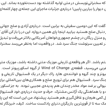
 که سخنرانی‌نویسش در متن اولیه گذاشته بود دست‌نخورده بماند. این 
یوار را بیارین پایین! درباره‌ی جزئیات ماجرای این جمله‌ی چهار کلمه
ن گفت که این دومین سفرش به برلین است. درباره‌ی آزادی و صلح جهان
ال صلح هستید بیایید اینجا پای همین دروازه. این در را باز کن آقای گور
م و منزل ریگان در چشم جمهوری‌خواهان آمریکایی بالاتر می‌رفت و تبدیل
ر در تعیین سرنوشت جنگ سرد شد. در واقعیت اما به‌نظر می‌رسد سخنران
زیک قرن بیستم باشد. اگر هر واقعه‌ی تاریخی موزیک متنی داشته باشد، موز
کسانی که آن روزگار چشم و گوششان به اخبار و موزیک غرب
یونز و چند گروه و خواننده‌ی هارد راک دیگر در یک
فستیوال تاریخی و 
دوره‌ی جنگ سرد. فستیوال هم برای ترویج صلح و همکاری‌های بین‌المللی برای 
الی بر ضد مواد مخدر چندان هم پدیده‌ی عجیبی نبوده. به جز اسکورپیون
 و با هماهنگی یک آژانس مشترک. حرف و حدیث درباره‌ی خود فستیوال 
نبال کمی هیجان و غافل‌گیری هم هستید پیشنهاد من این است که
این پ
W را پتریک ردن کیف به کمک سه تا از قوی‌ترین بازیگران دنیای پادکست ساخت. کیف، 