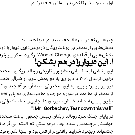
اول بشنویدش تا کمی درباره‌اش حرف بزنیم.
چیزهایی که در این مقدمه شنیدیم اینها هستند.
بخش‌هایی از سخنرانی رونالد ریگان در برلین: این دیوار را د
بخش‌هایی از قطعه‌ی Wind of Change از گروه اسکورپیونز Scorpions: نسیم تغییر
۱. این دیوار را در هم بشکن!
این بخشی از
سخنرانی مشهور
برلین از سال ۱۹۶۱ با دیواری به دو بخش غرب
دیوار را بیاورد پایین. به این سخنرانی البته آن موقع چندا
از سخنرانی‌ها هم در شور و حرارت و خاطره‌سازی به پای
Ich Bin EIn Berliner
برلین پایین آمد انداختش سر زبان‌ها. جایی وسط سخنرانی 
“Mr. Gorbachev, Tear down this wall!”
خواستار برچیدنش شده بود. درخواستی که البته بی‌اثر مان
چشم‌انداز بهبود شرایط واقعی‌تر از قبل بود و اینها نگران