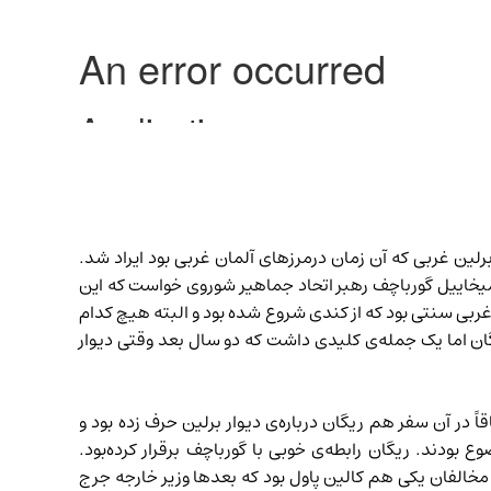
خنرانی دیوار برلین که در برلین غربی که آن زمان درمرزهای آلمان غربی بود ایراد شد.
ا، از میخاییل گورباچف رهبر اتحاد جماهیر شوروی خواست که این
 غربی سنتی بود که از کندی شروع شده بود و البته هیچ کدام
ن اما یک جمله‌ی کلیدی داشت که دو سال بعد وقتی دیوار
کا بود. ریگان البته قبلا هم، در ۱۹۸۲ به برلین سفر کرده بود. اتفاقاً در آن سفر هم ریگان درباره‌ی دیوار برلین حرف زده بود و
ودند. ریگان رابطه‌ی خوبی با گورباچف برقرار کرده‌بود.
ن مخالفان یکی هم
کالین پاول
بود که بعدها وزیر خارجه جرج