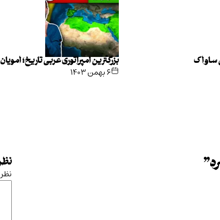
ی ساواک
بزرگترین امپراتوری عربی تاریخ؛ امویان
۶ بهمن ۱۴۰۳
د
”
نظرت
نظر