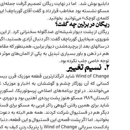
دابلیو بوش شد. اما در نهایت ریگان تصمیم گرفت جمله‌‌ای
مسکو نشسته بود مخاطب قرار داد و گفت آقای گورباچف! این د
کلمه‌ی کوچک
» می‌توانید بخوانید.
ریگان در برلین چه گفت؟
ریگان از پشت دیوار شیشه‌ای ضدگلوله سخنرانی کرد. از ای
شوروی، میخاییل گورباچف گفت: اگر دنبال آزادی هستید، اگر دنب
در سالهای بعد از برچیده‌شدن دیوار برلین، همینطور که مقا
هم در ذهن و باور بسیاری تبدیل به یکی از المان‌های موث
توجه خاصی جلب نکرده بود.
۲. نسیم تغییر
Wind of Change شاید اثرگذار‌ترین قطعه مو
می‌خواندند. در اوج برنامه‌های اصلاحی پرسوتوریکا، اسکورپ
تابستان ۱۹۸۹ مسکو هنوز پشت پرده‌ی آهنین بود و 
شاید برای همین رفتن گروهی راکر غربی به مسکو برای فستیو
دیگر هم در فستیوال شرکت کردند. همه‌ هم البته به دعوت
بخوانید. اما اگر پشت قصه‌ی این فستیوال و این قطعه، د
پادکست سریالی ind of Change