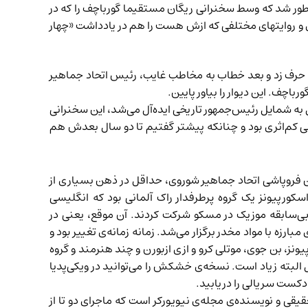
طور شد که وسط سخنرانی ریگان مستقیما گورباچف را که در
‌ای و روایتهای مختلفی که ازش هست
را هم در یادداشت «
چهار
ی حرف زد و بعد خطاب به مخاطب غایب، رئیس اتحاد جماهیر
باچف. این دیوار را بیاور پایین.
 به شمایل رئیس‌جمهور تاریخی ایده‌آل می‌شد، این سخنرانی
ی کم‌اثری بود و چنانکه پیشتر گفتیم تا دو سال بعدش هم
یک متن فروپاشی اتحاد جماهیر شوروی، حداقل در ذهن بسیاری از
ی می‌رسید، قطعه‌ی Wind of Change از گروه اسکورپیونز است. اسکورپیونز یک گروه پرطرفدار راک آلمانی بود که انگلیسی
بی‌سابقه موزیک
در مسکو شرکت کردند. آن موقع، یعنی در
مبارزه با مواد مخدر برگزار می‌شد. زمانه زمانه‌ی تغییر بود و
ز، بن جوی، موتلی کرو و ازی ازبورن و چند هنرمند و گروه
البته زیاد است. نسخه‌ی خشکش را می‌توانید در
ویکی‌پدیا
ادکست سریالی
را دریابید.
خبرنگار تحقیقی و نویسنده‌ی مجله‌ی نیویورکر است که ماجرای دو تا از