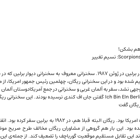
ر هم بشکن!
و تاریخی رونالد ریگان است در برلین در ژوئن ۱۹۸۷. سخنرانی معروف به س
ی و شرقی تقسیم شده بود و در این سخنرانی ریگان، چهلمین رئیس جمهور امریک
ن توجهی نشد، سفر به آلمان غربی و سخنرانی در جمع آمریکادوستان آلمان
گفتن جان اف کندی نرسیده بودند. این سخنرانی ریگا
ریگان گفت
در پایان جنگ سرد رونالد ریگان رئیس جمهور ایالات متحده امری
ده بود. این بار هم گروهی از مشاوران ریگان مخالف طرح صریح موضوع ب
 بودند این تقابل مستقیم موقعیت گورباچف را تضعیف کند. از جمله‌ی ای