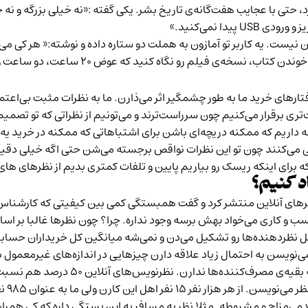
د، حتی با عجایب هفت‌گانه‌ی تاریخ بشر. یکی گفته :«نه خیلی بزرگه و 
دا نمی‌کنید.»
یست. یه کاربر تو آمازون به هملت دو ستاره داده و نوشته:« هر کی می‌گ
ی فیلم رو نگاه کنید که عوض ۲۰ ساعت، دو ساعت وقت هدر بدید.»
 رفتارهای خرید ما به طور چشمگیر اثر می‌ذارن. ما به نظرات مثبت بی‌
و راحت‌تری برقرار می‌کنیم چون سرراست‌ترند و می‌تونیم از نظراتی که ت
ه داریم که ممکنه دریچه‌ای باشن برای اشتباهاتی که ممکنه در خرید 
ارزیابی می‌کنند چون تو این نظرات نواقص برجسته می‌شن حتی اگه خیلی د
رای اینکه ریسک رو بیاریم پایین و تلفات کمتری بدیم از نظرهای های
د کنیم؟
رهای آنلاین منتشر کرد و گفت همبستگی کمی بین کیفیتی که کارشناس‌ه
کسب و کاری می‌خواد بهش برسه وجود نداره. چرا؟ چون نظرها غالبا بر اسا
ل نظردهنده‌ها رو تشکیل می‌دن و نمی‌شه میانگین کل خریداران حساب
می‌نویسن به احتمال زیاد علاقه دارن چیزهایی در اندازه‌های غیرمعم
بچه‌های بیشتری دارن، جوان‌ترند اما ثر
لی ما به عنوان ۹۸۵ نفر دیگه بهشون اعتماد می‌کنیم.