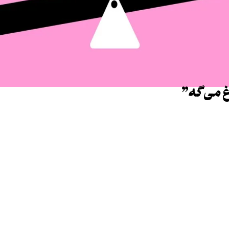
غ می‌گه”