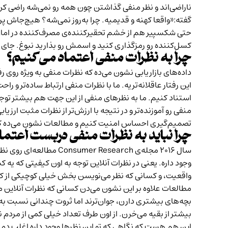
ناراضی‌اند و نظر منفی گذاشتن چون همه رو نمی‌شه راضی کر
گفته:‌«واقعا کهنه و قدیمیه. چرا به‌روز نمی‌شه؟ هیچ‌جاش پریز و ورودی USB پی
حتی شکسپیر هم از خشم تحقیر‌کننده‌ی مصرف‌کننده در امان ن
کسل‌کننده رو رمزگذاری کنید و اسمش رو بذارید نبوغ. جای خوندن کتاب، نسخه‌
چرا به نظرات منفی اعتماد می‌کنیم؟
داده‌های بازاریابی نشون می‌ده که نظرات منفی به ویژه روی
این رفتار عاقلانه‌تریه. ما با نظرات منفی ارتباط ساده‌تر 
استناد کنیم. ما به نظرهای منفی از این جهت هم بیشتر توج
منفی رو آموزنده‌تر و در نتیجه با ارزش‌تر از نظرات مثبت 
تصمیم‌گیری احساس امنیت کنیم و مطالعات نشون می‌ده که ب
چرا نباید به نظرات منفی دربست اعتما
سال ۲۰۱۶ مجله‌ی
Consumer Research
مطالعه‌ای روی نظ
وجود داره. یعنی در نظرات آنلاین توجه به اون کیفیتی که یه 
واقعیت، و کسانی که نظر می‌نویسن بخش خیلی کوچیکی از ک
مطالعات علاوه بر این نشون می‌دن کسانی که نظرات آنلاین 
بیشتر از بقیه می‌خرن. از اون طرف تعداد خیلی کمی از مردم نظر می‌نویسن. از هر هزار نفر ۱۵ نفر اهل این کارن و