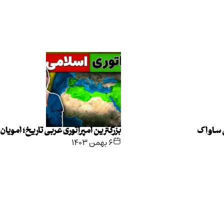
ی ساواک
بزرگترین امپراتوری عربی تاریخ؛ امویان
۶ بهمن ۱۴۰۳