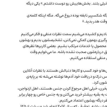
نه خیلی بلند. بخش‌هاییش رو دوست داشتم.» یکی دیگه
ه شکسپیر نابغه بوده دروغ می‌گه. مگه اینکه کلمه‌ی
اعتمادیم و کشیده می‌شیم سمت نظرات منفی و فکر می‌کنیم
و تصمیم‌گیری بهمون کمکی نمی‌کنن، تشخیصشون بدیم و بهشون
یه محصول یا خدمات مرتکب بشیم. بعضی کاربرها نظرهای
قیق درباره‌شون صحبت نشده باشه. ما می‌خوایم وقت
 منفی استفاده می‌کنیم.
ا و خود کسب و کارها دنبالش هستند با نظرات آنلاین
س درک و دریافت خود آدم‌ها نوشته می‌شه نه بر پایه‌ی
شون کرد.
ول بخرن، خیلی اهل مرجوع کردن جنس هستند، اهل ازدواجن،
وت چندانی نسبت به بقیه‌ی مصرف‌کننده‌ها ندارن. نظرنویس‌های آنلاین ۵۰ درصد هم نسبت به بقیه بیشتر خرید می‌کنن و یه جنس خاص رو چهار برابر
این هم هست که نگاهی که تو این نظرها وجود داره اغلب دمدمی‌مزاج و مشروطه. مثلا نظر یه مسافر به این بستگی داره که کی همراهش باشه. تحقیقی که سال ۲۰۱۷ انجام شد و بیشتر از ۱۲۵