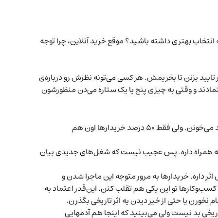
انتخاب بهتری داشته باشید؟ موقع خرید آنلاین، چرا توجه
تایید بزنن تا بخریمش. هر کسی می‌تونه نظرش رو درباره‌ی
Revi می‌نویسن چه کسانی هستند؟ چقدر قابل اعتمادند و وقتی به چیزی پنج یا یک ستاره‌ می‌دن منظورشون
سال ۲۰۱۶، ۸۲ درصد آمریکایی‌ها می‌گن که بعضی‌وقتها یا همیشه نظر‌های آنلاین رو قبل از خرید می‌خونن. ولی فقط ۵۰ درصد خریدارها اون هم
قیقات می‌گن هر ستاره‌ که اضافه می‌شه ۵ تا ۹ درصد افزایش فروش رو به همراه داره. پس عجیب نیست که شغل‌های جدیدی بیان
 داره. خریدارها به مرور متوجه این ماجرا شدن و
داره کسب‌وکارها تو این یکی هم تقلب کنن. این‌قدر اعتماد به
 نخورن یا حتی از خیر دیدن یه اثر تاریخی بگذرن.
تاریخی بد نیست ولی می‌بینید که اینجا هم آدمهایی