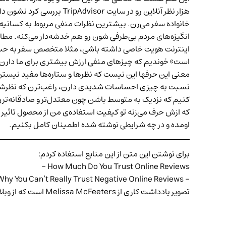
هزار نظر آنلاین رو در سایت
TripAdvisor
بررسی کرد نشون داد 
خانواده سفر می‌رن. بیشترین نظرات منفی مربوط به کسانیه 
انگیزه‌های مردم بی‌طرفی شون رو هم خدشه‌دار می‌کنه. مطالعه‌ی نظرهای کاربران در TripAdvisor نشون می‌ده
اینترنت هویت خاصی داشته باشی، مثلا متخصص سفر به حساب 
است»
خوندیم که چیزهای منفی ارزش بیشتری برای ما دارن
معنی این حرفها این نیست که نظرها و ستاره‌ها مفید نیستن
نسبت به چیزی احساسات شدیدی دارن، راغب‌ترن که نظرشون 
کنیم که نزدیک به متوسط باشن چون معتدل‌تر و صادقانه‌ترن
که ازش حرف می‌زنه تو کیفیت استفاده‌ی من از محصول تاثیری 
اومده و در چه شرایطی نوشته شده اطمینان کامل بکنیم.
برای نوشتن این متن از این منابع استفاده کردم:
How Much Do You Trust Online Reviews –
– Why You Can’t Really Trust Negative Online Reviews
تصویر یادداشت کاری از Melissa McFeeters است که از وبلاگ تد تاک برداشتم