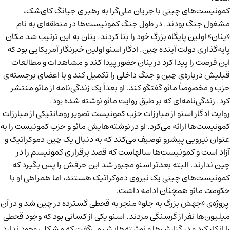
کمونیست‌های چینی با جریان ملی‌گرا به رهبری جیانگ کای‌شک،
مشغول جنگ بودند. در طول جنگ کمونیست‌ها در منطقه‌ای به نام
«ینان» اولین پایگاه بزرگ خود را بنا کردند. ینان به این ترتیب شد مکان
پایه‌گذاری دولت آینده چین. ادگار اسنو اولین خبرنگار آمریکایی بود که
این فرصت را پیدا کرد در ینان حضور پیدا کند و مشاهدات و مطالعات
قبلیش درباره‌ی چین و جنگ داخلی را تکمیل کند و با اعضای برجسته‌ی
حزب و مخصوصاً مائو گفتگو کند. او بعداً یک زندگی‌نامه از مائو منتشر
کرد. زندگی‌نامه‌ای که بر طبق روایت مائو نوشته شده بود.
روایت ادگار اسنو از مبارزات حزب کمونیست تصویر رومانتیکی از مبارزات
کمونیست‌ها ارائه می‌کرد. او در نوشته‌هایش مائو و حزب کمونیست را به
عنوان نیرویی پیشرو توصیف می‌کند که به دنبال یک چین دموکراتیک و
آزاد است و کمونیست‌ها سالهاست که قصد برقراری کمونیسم را در
چین ندارند. البته بعدتر اسنو مجبور شد این حرفش را پس بگیرد که
کمونیست‌های چینی یک نیروی دموکراتیک هستند، اما همراهی او با
حکومت مائو همچنان ادامه داشت.
پروژه‌ی «جهش بزرگ به جلو» منجر به قحطی گسترده در چین شد و در آن
میلیون‌ها نفر از گرسنگی مردند. اسنو یکی از کسانی بود که وجود قحطی
را انکار کرد و در گزارش‌ها و نوشته‌هایش می‌گفت که مشکلی وجود ندارد.