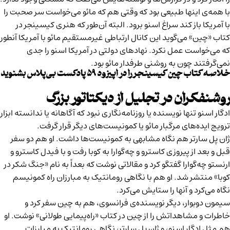
با همه‌ی اینها طبیعی بود که وقتی هم که مائو می‌خواست سر صحبت را
با آمریکا باز کند سراغ اسنو برود. البته آن‌طور که هنری کیسینجر در
کتاب «چین» می‌گوید این کانال ارتباطی غیرمستقیم مائو با آمریکا آنطور
که می‌خواست عمل نکرد. نهادهای دولتی در آمریکا اسنو را جدی
نمی‌گرفتند چون به روشنی طرفدار مائو بود.
خلاصه
کتاب چین کیسینجر
را در اپیزود ۵۹ پادکست بی‌پلاس بشنوید
روشنفکران در تجلیل از دیکتاتور بزرگ
ادگار اسنو تنها نویسنده یا روزنامه‌نگاری نبود که آگاهانه یا ندانسته ابزار
ترویج ایده‌های مرگبار مائو یا کمونیست‌های دیگر قرار گرفت.
ژان پل سارتر هم نگاه مشابهی به کمونیست‌ها داشت. او هم دو سفر
قبل و بعد از پیروزی کاسترو و چه‌گوارا به کوبا رفت و با فیدل کاسترو و
ارنستو چه‌گوارا گفتگو کرد و مقالاتی نوشت که بعداً به نام «جنگ شکر در
کوبا» منتشر شد. او هم با نگاهی رومانتیک به مبارزان راه کمونیسم
نگاه می‌کرد و آنها را ستایش می‌کرد.
سیمون دوبوار، دیگر نویسنده‌ی فرانسوی، هم به چین سفر کرد و
خاطرات و مشاهداتش را از چین در کتاب «راه‌پیمایی طولانی» نوشت. او
هم مثل ادگار اسنو، و ژان پل سارتر، نگاهی رومانتیک به مبارزات