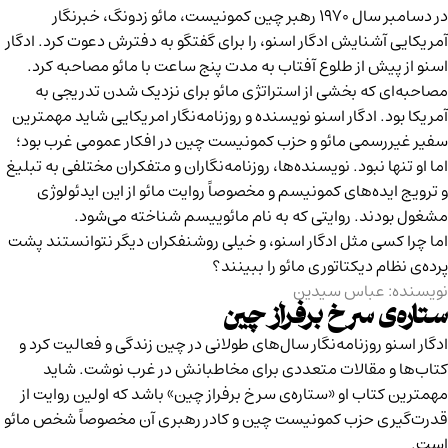
در دسامبر سال ۱۹۷۰ رهبر چین کمونیست، مائو زدونگ، خبرنگار
آمریکایی آشنایش ادگار اسنو، را برای گفتگو به دفترش دعوت کرد. ادگار
اسنو از پیش از طلوع آفتاب به مدت پنج ساعت با مائو مصاحبه کرد.
مصاحبه‌ای که بخشی از استراتژی مائو برای نزدیک شدن تدریجی به
آمریکا بود. ادگار اسنو نویسنده و روزنامه‌نگار امریکایی شاید مهمترین
سفیر غیررسمی مائو و حزب کمونیست چین در افکار عمومی غرب بود؛
اما او تنها نبود. نویسنده‌ها، روزنامه‌نگاران و متفکران مختلفی به تبلیغ
و ترویج ایده‌های کمونیسم و مخصوصاً روایت مائو از این ایدئولوژی
مشغول بودند. روایتی که به نام مائوییسم شناخته می‌شود.
اما چرا کسی مثل ادگار اسنو، و خیلی روشنفکران دیگر نتوانستند پشت
پرده‌ی نظام دیکتاتوری مائو را ببینند؟
نویسنده: عباس سیدین
ستاره‌ی سرخ برفراز چین
ادگار اسنو روزنامه‌نگار سال‌های طولانی در چین زندگی و فعالیت کرد و
کتاب‌ها و مقالات متعددی برای مخاطبانش در غرب نوشت. شاید
مهمترین کتاب او «ستاره‌ی سرخ برفراز چین»‌ باشد که اولین روایت از
قدرت‌گیری حزب کمونیست چین و کادر رهبری آن مخصوصاً شخص مائو
است.