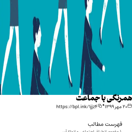
همرنگی با جماعت
•
۲۰ مهر ۱۳۹۹
https://bpl.ink/1jjz4
فهرست مطالب
مفهوم انطباق اجتماعی و انواع آن