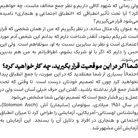
ولی زمانی که شهود کافی داریم و نظر جمع مخالف ماست، چه خواهیم
کرد؟ آیا تحت تأثیر انطباقی که «انطباق اجتماعی و هنجاری» نامیده
می‌شود قرار می‌گیریم؟
به عنوان یک مثال ساده، در نظر بگیریم که من از همان شخصی که قرار
است شریکم بشود، آنقدر شناخت دارم که بدانم این شخص آدم مورد
اعتمادی است و نظر بد سایرین نسبت به او، سوتفاهم است. ولی این
حس را دارم که اگر با او شریک بشوم، اطرافیانم به من هم بدبین
می‌شوند.
شما اگر در این موقعیت قرار بگیرید، چه کار خواهید کرد؟
احتمالاً بسیاری از شما معتقدید که در این صورت، با جمع انطباق پیدا
نخواهید کرد چون که تصمیم خودتان درست است. تا وقتی که تحت
فشار جمع قرار نداشته باشید، گفتن این حرف خیلی آسان است ولی در
عمل و زیر فشار جمع است که تصمیم نهایی شما مشخص می‌شود.
در سال ۱۹۵۱ میلادی، سولومان (سلیمان) اَش (Solomon Asch)،
روانشناس لهستانی-آمریکایی، آزمایشی را طراحی کرد تا میزان انطباق
اجتماعی و هنجاری در افراد و دلایل آن را بسنجد. این آزمایش به
آزمایش اَش مشهور شد.