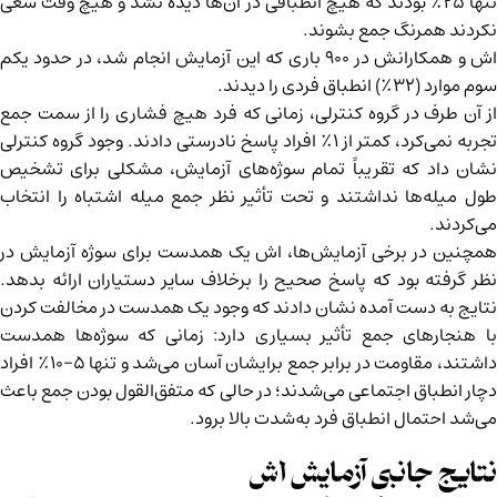
تنها ۲۵٪ بودند که هیچ انطباقی در آن‌ها دیده نشد و هیچ وقت سعی
نکردند همرنگ جمع بشوند.
اش و همکارانش در ۹۰۰ باری که این آزمایش انجام شد، در حدود یکم
سوم موارد (۳۲٪) انطباق فردی را دیدند.
از آن طرف در گروه کنترلی، زمانی که فرد هیچ فشاری را از سمت جمع
تجربه نمی‌کرد، کمتر از ۱٪ افراد پاسخ نادرستی دادند. وجود گروه کنترلی
نشان داد که تقریباً تمام سوژه‌های آزمایش، مشکلی برای تشخیص
طول میله‌ها نداشتند و تحت تأثیر نظر جمع میله اشتباه را انتخاب
می‌کردند.
همچنین در برخی آزمایش‌ها، اش یک همدست برای سوژه آزمایش در
نظر گرفته بود که پاسخ صحیح را برخلاف سایر دستیاران ارائه بدهد.
نتایج به دست آمده نشان دادند که وجود یک همدست در مخالفت کردن
با هنجارهای جمع تأثیر بسیاری دارد: زمانی که سوژه‌ها همدست
داشتند، مقاومت در برابر جمع برایشان آسان می‌شد و تنها ۵-۱۰٪ افراد
دچار انطباق اجتماعی می‌شدند؛ در حالی که متفق‌القول بودن جمع باعث
می‌شد احتمال انطباق فرد به‌شدت بالا برود.
نتایج جانبی آزمایش اش