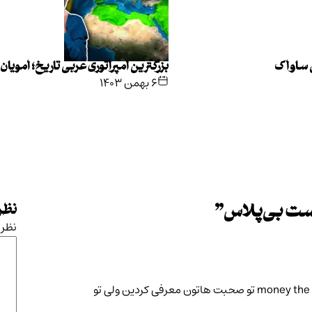
ی ساواک
بزرگترین امپراتوری عربی تاریخ؛ امویان
۶ بهمن ۱۴۰۳
ست بی‌پلاس
”
نظرت
نظر
سلام ببخشید کتاب money the true story of a made-up thing تو صحبت هاتون معرفی کردین ولی تو