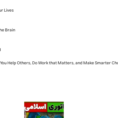
r Lives
he Brain
I
 You Help Others, Do Work that Matters, and Make Smarter Ch