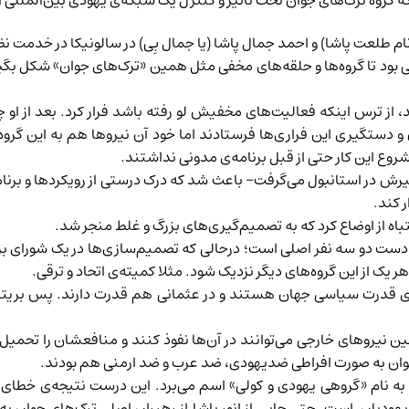
 که گروه ترک‌های جوان تحت تاثیر و کنترل یک شبکه‌ی یهودی بین‌المللی ا
 طلعت پاشا) و احمد جمال پاشا (یا جمال بِی) در سالونیکا در خدمت نظ
بی بود تا گروه‌ها و حلقه‌های مخفی مثل همین «ترک‌های جوان» شکل بگی
 از ترس اینکه فعالیت‌های مخفیش لو رفته باشد فرار کرد. بعد از او چن
 و دستگیری این فراری‌ها فرستادند اما خود آن نیروها هم به این گرو
شروع این کار حتی از قبل برنامه‌ی مدونی نداشتند.
فیرش در استانبول می‌گرفت- باعث شد که درک درستی از رویکردها و برنام
ر کند.
ه از اوضاع کرد که به تصمیم‌گیری‌های بزرگ و غلط منجر شد.
ت دو سه نفر اصلی است؛ درحالی که تصمیم‌سازی‌ها در یک شورای بزرگ
 یک از این گروه‌های دیگر نزدیک شود. مثلا کمیته‌ی اتحاد و ترقی.
 قدرت سیاسی جهان هستند و در عثمانی هم قدرت دارند. پس بریتانیا 
ن نیروهای خارجی می‌توانند در آن‌ها نفوذ کنند و منافعشان را تحمیل
وان به صورت افراطی ضدیهودی، ضد عرب و ضد ارمنی هم بودند.
ن به نام «گروهی یهودی و کولی» اسم می‌برد. این درست نتیجه‌ی خطا
دیان است. حتی جایی از انور پاشا از رهبران اصلی ترک‌های جوان به ع