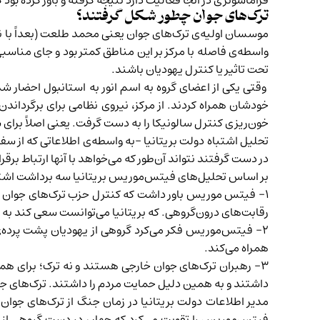
فراماسونری در آنجا فعالیت دارد نتیجه گرفته و باور کرده بود
ترک‌های جوان چطور شکل گرفتند؟
موسسان اولیه‌ی ترک‌های جوان یعنی محمد طلعت (بعداً با نام
واسطه‌ی فاصله با مرکز بر این مناطق کمتر بود و جای مناس
تحت تاثیر یا کنترل یهودیان باشند.
وقتی یکی از اعضای گروه به اسم انور به استانبول احضار شد،
خودشان همراه کردند. از مرکز، نیروی نظامی برای برگرداندن
خون‌ریزی کنترل سالونیکا را به دست گرفت. یعنی اصلاً برای 
تحلیل اشتباه دولت بریتانیا -به واسطه‌ی اطلاعاتی که از س
در دست گرفتند نتواند آن‌طور که می‌خواهد با آنها ارتباط برقرا
بر اساس تحلیل‌های فیتس‌موریس بریتانیا سه برداشت اشتبا
۱- فیتس موریس باور داشت که کنترل حزب ترک‌های جوان دس
رقابت‌های درون‌گروهی. که بریتانیا می‌توانست سعی کند به هر
۲- فیتس‌موریس فکر می‌کرد گروهی از یهودیان پشت پرده‌ی
همراه می‌کند.
۳- رهبران ترک‌های جوان خارجی هستند و نه ترک؛ برای همی
داشتند و به همین دلیل حمایت مردم را داشتند. ترک‌های ج
مدیر اطلاعات دولت بریتانیا در زمان جنگ از ترک‌های جوا
فیتس‌موریس را تقویت می‌کرد که جهان در دست گروهی از یهو