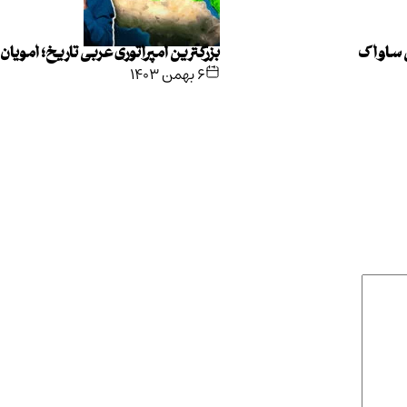
ی ساواک
بزرگترین امپراتوری عربی تاریخ؛ امویان
۶ بهمن ۱۴۰۳