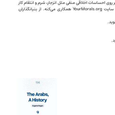
ر روی احساسات اخلاقی منفی مثل انزجار، شرم و انتقام کار
می‌کرد اما کم کم رفت سمت احساسات اخلاقی مثبت مثل تحسین. توی پروژه‌ی تئوری بنیادهای اخلاقی با تیم تحقیقاتی سایت YourMorals.org همکاری می‌کنه. از بنیانگذاران
وید.
.