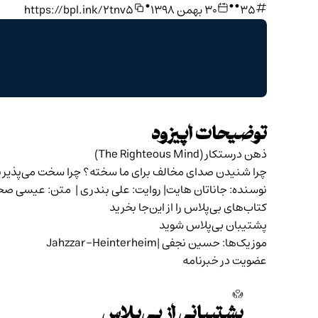
•
•
•
35
۳۰ بهمن ۱۳۹۸
https://bpl.ink/2tnv5
توضیحات اپیزود
ذهن درستکار (The Righteous Mind)
چرا شنیدن صدای مخالف برای ما سخته؟ چرا سخت می‌پذیر
نوسنده:
جاناتان هایت
| روایت: علی بندری | متن: عیسی صحا
کتاب‌های بی‌پلاس را از
این‌جا
بخرید
پشتیبان بی‌پلاس شوید
موزیک‌ها:
حسین نجفی
|Jahzzar-Heinterheim
عضویت در خبرنامه
پشتیبانی از بی‌پلاس