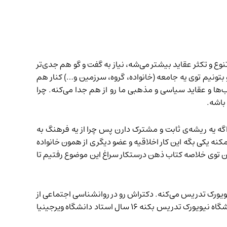
تنوع و تکثر عقاید بیشتر می‌شه، نیاز به گفت و گو هم جدی‌تر
نیم توی یه جامعه (خانواده، گروه، سرزمین و…) کنار هم
‌ها و عقاید سیاسی و مذهبی ما رو از هم جدا می‌کنه. چرا
باشه.
 اگه یه ریشه‌ی ثابت و مشترک دارن پس چرا از یه فرهنگ به
کنه یکی بگه این کار اخلاقیه و عضو دیگری از همون خانواده
توی خلاصه کتاب ذهن درستکار سراغ این موضوع رفتیم تا
ویورک تدریس می‌کنه. دکتراش رو در روانشناسی اجتماعی از
دانشگاه پنسیلوانیا در سال ۱۹۹۲ گرفت برای تحقیقات بعد از دکترا در دانشگاه شیکاگو و در اریسا هند مشغول شد. قبل از اینکه دانشگاه نیویورک تدریس بکنه ۱۶ سال استاد دانشگاه ویرجینیا