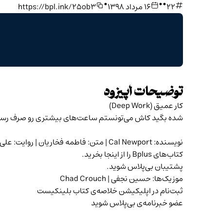
•
•
•
۲۲
۱۶ مرداد ۱۳۹۸
https://bpl.ink/25ob3
توضیحات اپیزود
کار عمیق (Deep Work)
شده بگید کاش می‌تونستم ساعت‌های بیشتری رو صرف رسید
نویسنده:
Cal Newport
| متن: فاطمه فخاریان | روایت: علی
کتاب‌های Bplus را از
اینجا
بخرید.
پشتیبان بی‌پلاس
شوید.
موزیک‌ها:
حسین نجفی
| Chad Crouch
ثبت‌نام در اپلیکیشن خلاصه‌ی کتاب
بلینکیست
عضو
خبرنامه‌ی بی‌پلاس
شوید