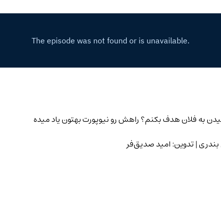
ن به فلان هدف بکنم؟ راهش رو نیوپورت بهتون یاد میده
 بندری | تدوین: امید صدیق‌فر