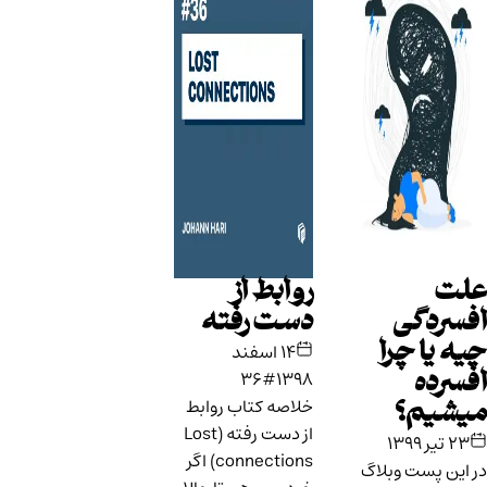
علت
روابط از
افسردگی
دست رفته
چیه یا چرا
۱۴ اسفند
#36
۱۳۹۸
افسرده
خلاصه کتاب روابط
میشیم؟
از دست رفته (Lost
۲۳ تیر ۱۳۹۹
connections) اگر
در این پست وبلاگ