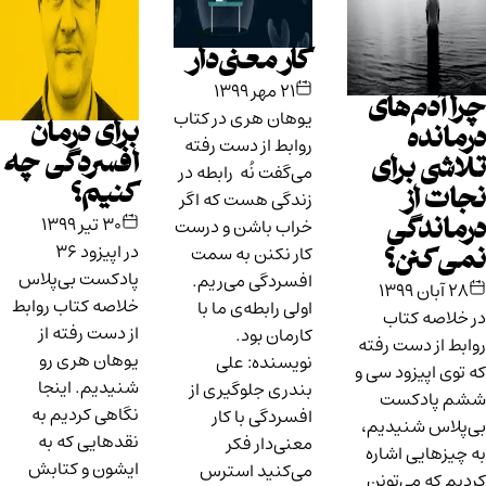
کار معنی‌دار
۲۱ مهر ۱۳۹۹
چرا آدم‌های
یوهان هری در کتاب
برای درمان
درمانده
روابط از دست رفته
افسردگی چه
تلاشی برای
می‌گفت نُه رابطه در
کنیم؟
نجات از
زندگی هست که اگر
۳۰ تیر ۱۳۹۹
خراب باشن و درست
درماندگی
در اپیزود ۳۶
کار نکنن به سمت
نمی‌کنن؟
پادکست بی‌پلاس
افسردگی می‌ریم.
۲۸ آبان ۱۳۹۹
خلاصه کتاب روابط
اولی رابطه‌ی ما با
در خلاصه کتاب
از دست رفته از
کارمان بود.
روابط از دست رفته
یوهان هری رو
نویسنده: علی
که توی اپیزود سی و
شنیدیم. اینجا
بندری جلوگیری از
ششم پادکست
نگاهی کردیم به
افسردگی با کار
بی‌پلاس شنیدیم،
نقدهایی که به
معنی‌دار فکر
به چیزهایی اشاره
ایشون و کتابش
می‌کنید استرس
کردیم که می‌تونن