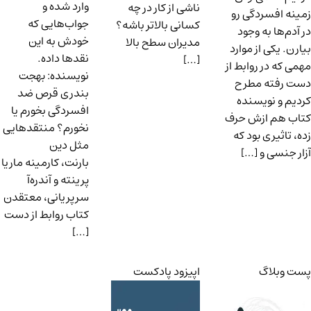
وارد شده و
ناشی از کار در چه
زمینه افسردگی رو
جواب‌هایی که
کسانی بالاتر باشه؟
در آدم‌ها به وجود
خودش به این
مدیران سطح بالا
بیارن. یکی از موارد
نقدها داده.
[…]
مهمی که در روابط از
نویسنده: بهجت
دست رفته مطرح
بندری قرص ضد
کردیم و نویسنده
افسردگی بخورم یا
کتاب هم ازش حرف
نخورم؟ منتقدهایی
زده، تاثیری بود که
مثل دین
آزار جنسی و […]
بارنت، کارمینه ماریا
پرینته و آندره‌آ
سرپریانی، معتقدن
کتاب روابط از دست
[…]
پست وبلاگ
اپیزود پادکست