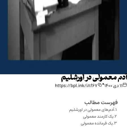
آدم معمولی در اورشلیم
•
۱۱ دی ۱۴۰۰
https://bpl.ink/i8f67
فهرست مطالب
آدم‌های معمولی در اورشلیم
یک کارمند معمولی
یک فرمانده معمولی