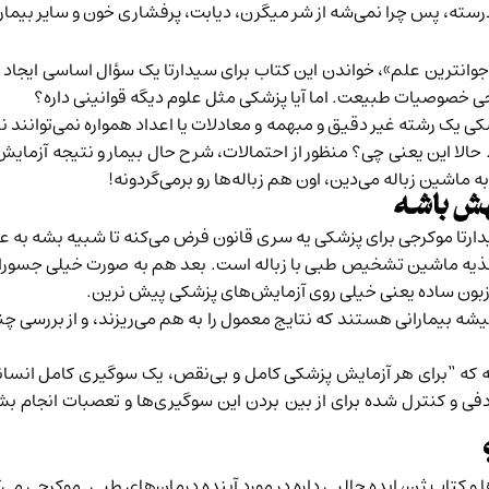
ملا درسته، پس چرا نمی‌شه از شر میگرن، دیابت، پرفشاری خون و سایر ب
«جوانترین علم»، خواندن این کتاب برای سیدارتا یک سؤال اساسی ایجاد 
ی خصوصیات طبیعت. اما آیا پزشکی مثل علوم دیگه قوانینی داره؟
کی یک رشته غیر دقیق و مبهمه و معادلات یا اعداد همواره نمی‌توانند 
 حالا این یعنی چی؟ منظور از احتمالات، شرح حال بیمار و نتیجه آزمایش
ماشین زباله می‌دین، اون هم زباله‌ها رو برمی‌گردونه!
هش باشه
دارتا موکرجی برای پزشکی یه سری قانون فرض می‌کنه تا شبیه بشه به ع
 تغذیه ماشین تشخیص طبی با زباله است. بعد هم به صورت خیلی جسورا
زبون ساده یعنی خیلی روی آزمایش‌های پزشکی پیش نرین.
یشه بیمارانی هستند که نتایج معمول را به هم می‌ریزند، و از بررسی 
ینه که “برای هر آزمایش پزشکی کامل و بی‌نقص، یک سو‌گیری کامل انسان
 و کنترل شده برای از بین بردن این سو‌گیری‌ها و تعصبات انجام ب
و کتاب ژن، ایده جالبی داره در مورد آینده درمان‌های طبی. موکرجی می‌گ