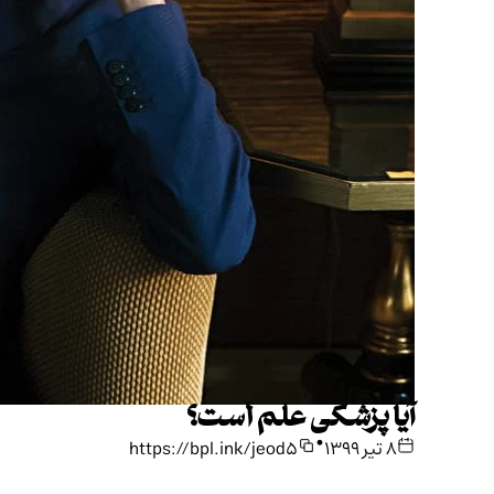
آیا پزشکی علم است؟
•
۸ تیر ۱۳۹۹
https://bpl.ink/jeod5