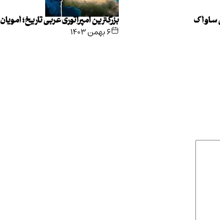
ی ساواک
بزرگترین امپراتوری عربی تاریخ؛ امویان
۶ بهمن ۱۴۰۳