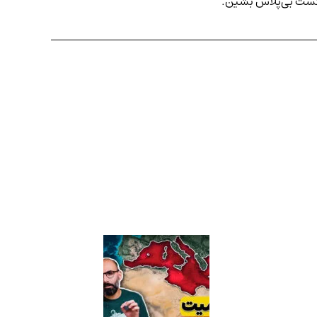
کست بی‌پلاس
بشین.