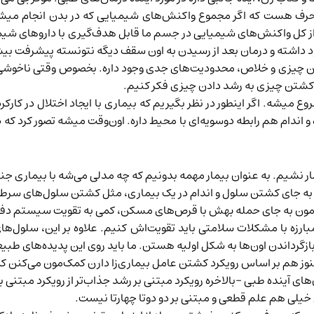
 با قرص تحت تاثیر قرار داد! به‌عبارت دیگه، فقط ۲۵٪ از کل واکنش‌های شیمیایی در جسم ما قابل
ود داشته و درمان بعد از رسیدن به اون سقف دیگه نتونسته پیشرفت بی
 چیزی و خلاص، محدودیت‌های جدی وجود داره. بخصوص وقتی ناخوشی از
ای کشتن چیزی به رشد دادن چیزی فکر کنیم.
وع میشه. اگر اینطور در نظر بگیریم که بیماری با ایجاد اختلال در کارکر
یره و اندام هم رابطه دوسویه‌ای با محیط داره. اون‌وقت میشه تصور کرد ک
 نشیم. به عنوان بیمار مهمه بدونیم که چه مدلی می‌شه با بیماری جنگید
 به جای کشتن سلول و اندام در یک بیماری، مثل کشتن سلول‌های سرطانی،
اغمون به جای حمله بهش با قرص‌های مسکن، کمی به تقویت سیستم دفا
زه با مشکلات سلامتی باید تقویت‌اش کنیم. علاوه بر این، سلول‌های
 بازگرداندن اون‌ها به شکل اولیه هستن. ما باید روی این پدیده‌های طبی
نوز هم بر اساس رویکرد کشتن عامل بیماری‌زا دارن کمک‌مون می‌کنن که
ای آینده طبی –بالاخره رویکرد مبتنی بر رشد جذاب‌تر از رویکرد مبتنی ب
یلی هم علم قطعی و مبتنی بر دو دو‌تا چهار‌تا نیست.