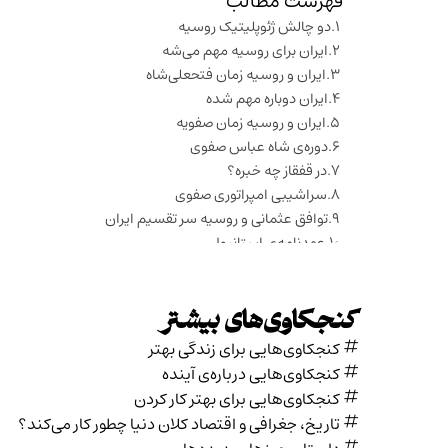
فهرست مطالب
دو چالش ژئوپلیتیک روسیه
ایران برای روسیه مهم می‌شه
ایران و روسیه زمان فتحعلی‌شاه
ایران دوباره مهم شده
ایران و روسیه زمان صفویه
دوره‌ی شاه عباس صفوی
در قفقاز چه خبره؟
سراشیبی امپراتوری صفوی
توافق عثمانی و روسیه سر تقسیم ایران
عهدنامه‌ی استانبول
قفقاز در زمان کریمخان زند
جذابیت منطقه قفقاز
ایران و روسیه، قفقاز رو برای چی می‌خواستن
کنجکاوی‌های بیشتر
قفقاز دوره‌ی آقامحمدخان قاجار
کنجکاوی‌هایی برای زندگی بهتر
قبل از جنگ‌های ایران و روس دنیا در چه وضعیه؟
کنجکاوی‌هایی درباره‌ی آينده
فتحعلی شاه جانشین عمو
کنجکاوی‌هایی برای بهتر کار کردن
مهم‌ترین ولایت تبریز دست ممتازترین شازده
تاریخ،‌ جغرافی و اقتصاد کلان دنیا چطور کار می‌کند؟
تثبیت حکومت قاجار