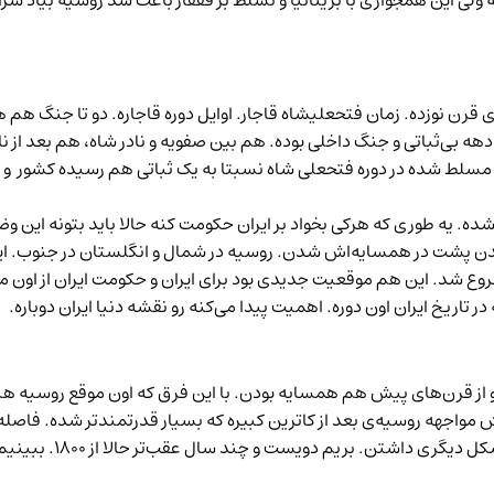
ولی این همجواری با بریتانیا و تسلط بر قفقاز باعث شد روسیه بیاد سراغ 
ای قرن نوزده. زمان فتحعلیشاه قاجار. اوایل دوره قاجاره. دو تا جنگ
ه بی‌ثباتی و جنگ داخلی بوده. هم بین صفویه و نادر شاه، هم بعد از نادر
ان مسلط شده در دوره فتحعلی شاه نسبتا به یک ثباتی هم رسیده کشور 
شده. یه طوری که هرکی بخواد بر ایران حکومت کنه حالا باید بتونه این و
 اومدن پشت در همسایه‌اش شدن. روسیه در شمال و انگلستان در جنوب. ای
وع شد. این هم موقعیت جدیدی بود برای ایران و حکومت ایران از اون موق
تاریخ ایران اون دوره. اهمیت پیدا می‌کنه رو نقشه دنیا ایران دوباره.
ن و از قرن‌های پیش هم همسایه بودن. با این فرق که اون موقع روسیه هنو
 مواجهه روسیه‌ی بعد از کاترین کبیره که بسیار قدرتمندتر شده. فاصله ه
 و چند سال عقب‌تر حالا از ۱۸۰۰. ببینیم اوایل صفویه داستان ایران و روسیه چه بود.