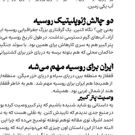
آب یکی زمین.
دو چالش ژئوپلیتیک روسیه
یعنی چی؟ نگاه کنین. یک گرفتاری بزرگ جغرافیایی روسیه این
آزاد، آب‌های گرم دسترسی نداشت. در طول تاریخ روسیه می‌
پتر کبیر هم یه سری کارهاش برای همین بود. با سوئد جنگید ک
حاکمان محلی که هم بتونه برسه به دریای خزر برای کشتیر
ایران برای روسیه مهم می‌شه
قفقاز به منطقه بین دریای سیاه و دریای خزر میگن. منطقه‌ای
از همینجا هم ایران برای روسیه مهم شد. هم به خاطر قفقاز و ه
هند از شمال غربی بود. همیشه.
وصیت پتر کبیر
یه داستانی رو شاید شنیده باشیم که پتر کبیر وصیت کرده بو
در منبع جدی‌ ندیدم که تاییدش کنن. یه نقلی هست که یه نم
احمد اشرف توی مقاله
توهم توطئه
توضیح می‌ده که چرا این 
البته جدا از این داستان اون چیزی که می‌دونیم اینه که روس