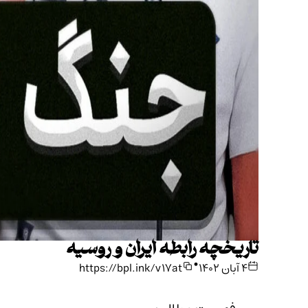
تاریخچه رابطه ایران و روسیه
•
۴ آبان ۱۴۰۲
https://bpl.ink/v17at