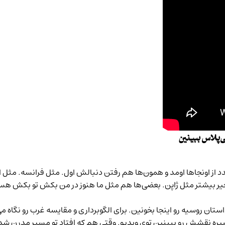
ی‌پلاس ببینین
از اونجاها اومد و همون‌ها هم رفتن دنبالش اول. مثل فرانسه. مثل ان
یر بیشتر مثل ژاپن. بعضی‌ها هم مثل ما هنوز در من بکش تو بکش هست
ستان روسیه رو اینجا بخونین.
برای الگوبرداری و مقایسه غرب رو نگاه م
کبیره نقشش رو ببینین توی ویدیو. وقتی هم که افتاد تو مسیر مدرن ش