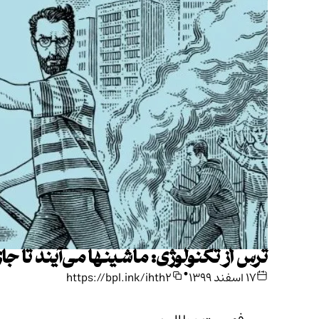
ترس از تکنولوژی: ماشینها می‌آیند تا جای 
•
۱۷ اسفند ۱۳۹۹
https://bpl.ink/ihth2