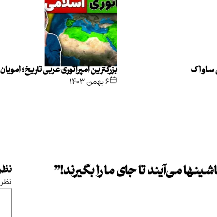
ی ساواک
بزرگترین امپراتوری عربی تاریخ؛ امویان
۶ بهمن ۱۴۰۳
ینها می‌آیند تا جای ما را بگیرند!
”
نظرت
نظر