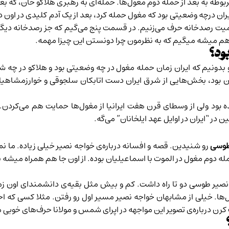
طه به بعد از حمله دوم مغول‌ها. حمله‌ای به رهبری هلاکو خان، که بعد
 درچه وضعیتی بود که مغول حمله کرد، بعد از یک آدم کلیدی در اون
همیت رصدخانه حرف می‌زنیم. در قسمت پنج می‌گیم که جز رصدخانه دیگ
میشه میگیم که به نظرمون چرا دونستن این چیزا مهمه.
ود؟
 بدونیم که ایران زمان حمله مغول در چه وضعیتی بود و هلاکو در چه شرا
 بود، بخش‌هایی از شرق ایران دست اتابکان سلجوقی و خوارزمشاهیان
ود ولی از وسطای قرن هفت ایرانیا از مغول‌ها حمایت هم می‌کردن. در
 در “ایران در اوایل عهد ایلخانان” می‌گه.
طوسی
رو شنیدین. قصه و افسانه درباره‌ی خواجه نصیر خیلی زیاده. ما ن
ه دوم مغول در الموت با اسماعیلیان بوده. از اون جا هم همراه میشه با
جه نصیر طوسی دو تا راه داشت. کم و بیش مثل بقیه‌ی دانشمندای اون زما
ول‌ها. خیلی از مشابهان خواجه نصیر مسیر اول رو رفتن. مثلا کسی که 
ن درباره‌ی تصویر این مواجهه در اپرای شمس و مولانا حرف‌های خوبی می