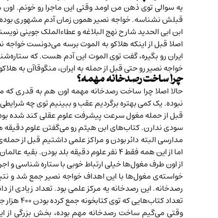
یه سوالی توی ذهن من اومد وقتی این ماجرا رو خونم. اون ه
قبلش نشناسه. خواجه نصیر همون زمان آدم مشهوری بوده و گ
ابن ابی الحدید
شارح نهج البلاغه و
عطاءالملک جوینی
نویسند
اصلا قبل از اینکه هلاکو به الموت برسه می‌دونست خواجه ن
ایران رو بگیره، گفت توی الموت این آدم هست. که ستاره‌ش
خواجه نصیر رو حتی قبل از حمله به ایران، منگوقاآن به هلاکو 
چرا ساخت رصدخانه مهمه؟
حالا اصلا چرا ساخت رصدخانه مهمه اون هم به قدری که من
نبوده. یک کمی بهتره برگردیم عقب و ببینیم توی چه شرایطی
قبل از حمله مغول سرعت پیشرفت علوم عقلی کند شده بود. ا
سودی ندارن. کتاب‌های
ابن هیثم
رو می‌گفتن علوم دقیقه‌ 
اما از این همه فقط ۴ نفر علوم دقیقه بلد بودن. بقیه عالمان دین بودن و ادبا.
از اون طرف مغول‌ها خیلی ارتباط خوبی با ستاره شناسی و اجر
خواسته‌ی مغول‌ها با این اهداف خواجه نصیر جمع شد و نتی
رصدخانه. این رصدخانه یه مرکز علمی بود. تعداد زیادی از د
تعداد کتاب‌هایی که توی کتابخونه جمع کرده بودن ۴۰۰ هزار جلد بوده. ۴۰۰ هزار جلد توی هیچ کتابخونه‌‌ای بعد از حکومت اسلامی جمع نشده بود.
وقتی می‌گیم ساخت رصدخانه مهم بوده، بخش بزرگی از این 