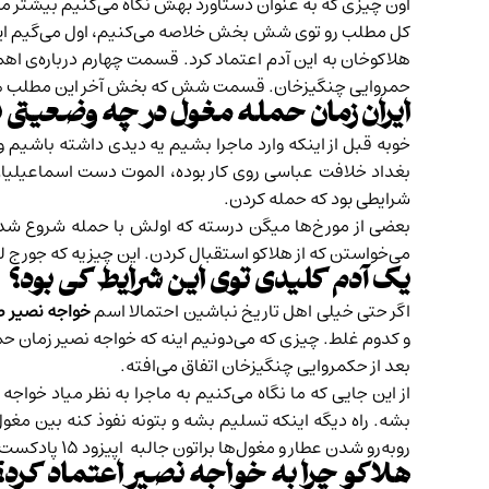
اون چیزی که به عنوان دستاورد بهش نگاه می‌کنیم بیشتر مربو
کل مطلب رو توی شش بخش خلاصه می‌کنیم، اول می‌گیم ایران
هلاکوخان به این آدم اعتماد کرد. قسمت چهارم درباره‌ی ا
حمروایی چنگیزخان. قسمت شش که بخش آخر این مطلب هم 
ایران زمان حمله مغول در چه وضعیتی ب
خوبه قبل از اینکه وارد ماجرا بشیم یه دیدی داشته باشیم و
بغداد خلافت عباسی روی کار بوده، الموت دست اسماعیلیان
شرایطی بود که حمله کردن.
بعضی از مورخ‌ها میگن درسته که اولش با حمله شروع شده ب
می‌خواستن که از هلاکو استقبال کردن. این چیزیه که جورج لین
یک آدم کلیدی توی این شرایط کی بود؟
اگر حتی خیلی اهل تاریخ نباشین احتمالا اسم
خواجه نصیر 
و کدوم غلط. چیزی که می‌دونیم اینه که خواجه نصیر زمان حمل
بعد از حکمروایی چنگیزخان اتفاق می‌افته.
از این جایی که ما نگاه می‌کنیم به ماجرا به نظر میاد خوا
بشه. راه دیگه اینکه تسلیم بشه و بتونه نفوذ کنه بین مغ
روبه‌رو شدن عطار و مغول‌ها براتون جالبه
اپیزود ۱۵
پادکست کر
هلاکو چرا به خواجه نصیر اعتماد کرد؟