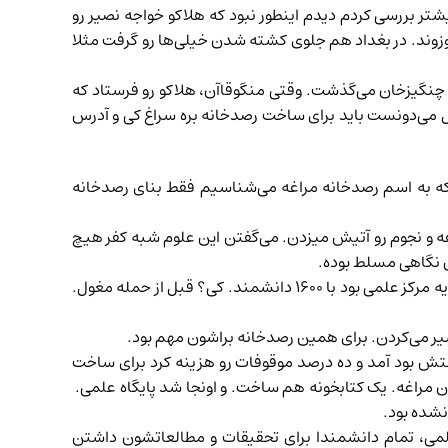
تر بررسی کردم دیدم اینطور نبود که هلاکو خواجه نصیر رو
زوند. در بغداد هم جلوی کشته شدن خیلی‌ها رو گرفت مثلا
گ چنگیزخان می‌گذشت. وقتی منگوقاآن، هلاکو رو فرستاد که
ل می‌دونست باید برای ساخت رصدخانه بره سراغ کی و آدرس
 که به اسم رصدخانه مراغه می‌شناسیم فقط بنای رصدخانه
ه و نجوم رو آتیش میزدن. می‌گفتن این علوم شبه کفر هیچ
 نگاهی مسلط بوده.
مدارسی البته دائر بودن و مراکز علمی داشتیم قبل از حمله‌ی مغول‌ها اما توشون علوم مذهبی، نقلی و ادبی می‌گفتن. مثلا نیشابور یه مرکز علمی بود با ۱۶۰۰ دانشمند. کی؟ قبل از حمله مغول.
فسیر می‌کردن. برای همین رصدخانه براشون مهم بود.
تش بود آمد و ده‌ درصد موقوفات رو هزینه کرد برای ساخت
ون مراغه. یک کتابخونه هم ساخت. و اونجا شد پایگاه علمی.
علمی، تمام دانشمندا برای تحقیقات و مطالعاتشون داشتن