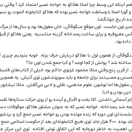
م اینکه این وسط چرا اصلا هلاکو به خواجه نصیر اعتماد کرد؟ وقتی بیش
ویا اصلا با وساطت خواجه نصیر بوده که هلاکو کتابخونه الموت رو نسو
ه تاریخ جهانگشا.
صیر اون جاست. اون موقع منگوقاآن، خان مغول‌ها بود و سال‌ها از مر
ناس معروفیه و برای ساخت رصدخانه گزینه مناسبیه. یعنی هلاکو از قب
داده بود.
گوقاآن از همون اول با هلاکو دربارش حرف بزنه. خوبه بدونیم چیزی
 ساخته شد؟ پولش از کجا اومد؟ و کیا جمع شدن اون جا؟
ز قرن پنج وقتی مثلا محمود غزنوی حاکم بود خیلی از کتاب‌های فلسف
هستن و مصیبتند برای جامعه و باید سوزوندشون توی آتیش. یه همچین
ام آسمانی داشتن. کلا بخت و اقبال و آینده رو از روی حرکت ستاره‌ها ت
جه شد رصدخانه. خواجه نصیر که به عنوان مشاور هلاکو، موقوفات دس
انشمندای اون دوره که زنده مونده بودن رو خواجه نصیر جمع کرد و بردش
اهمیت به خاطر دوره‌ایه که این اتفاق توش افتاده. توی این مرکز 