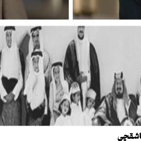
خاشقچی