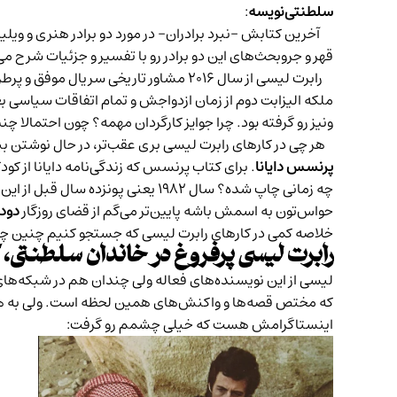
سلطنتی‌نویسه
:
آخرین کتابش -نبرد برادران- در مورد دو برادر هنری و و
قهر و جروبحث‌های این دو برادر رو با تفسیر و جزئیات شرح م
ملکه الیزابت دوم از زمان ازدواجش و تمام اتفاقات سیاسی بعد
ونیز رو گرفته بود. چرا جوایز کارگردان مهمه؟ چون احتمالا چ
هر چی در کارهای رابرت لیسی بری عقب‌تر، در حال نوشتن بی
پرنسس دایانا
. برای کتاب پرنسس که زندگی‌نامه دایانا از ک
چه زمانی چاپ شده؟ سال ۱۹۸۲ یعنی پونزده سال قبل از این که دایانا در اون تصادف همراه با دوست پسرش
حواس‌تون به اسمش باشه پایین‌تر می‌گم از قضای روزگار
دودی
خلاصه کمی در کارهای رابرت لیسی که جستجو کنیم چنین چیزه
رابرت لیسی پرفروغ در خاندان سلطنتی،
لیسی از این نویسنده‌های فعاله ولی چندان هم در شبکه‌های
که مختص قصه‌ها و واکنش‌های همین لحظه است. ولی به هر 
اینستاگرامش هست که خیلی چشمم رو گرفت: