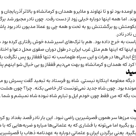
ومده بود تو و تا نهاوند و ملایر و همدان و کرمانشاه و بالاتر آذربایجان و
دوند. اما همه اینها دوباره خیلی زود از دست رفت. چون نادر مجبور شد ب
کومتش رو برگشتنش رو به تحت و همه چی رو عملا مدیون نادر بود پاشد
نادر نادر.
است به خرج داده بود. هم با ترک‌های اسیر شده خوش رفتاری کرده بود ه
ینها که اینها هم مثل غرب ایران در طول دوران صفوی محل دعوا و اختلا
اغ ابدالی‌ها در هرات و این سپاه طهماسب نه تنها قفقاز رو پس نگرفت بلک
رد که همدان و کرمانشاه رو بهت می‌دیم قفقاز رو بی خیال شو اینهم پ
سید
دیگه معلومه اینکاره نیستی. شاه رو فرستاد به تبعید گفت پسرش رو 
باقی مونده بود. چون شاه جدید نمی‌تونست کار خاصی بکنه. چرا؟ چون ه
 بگه که من فقط چون خودم ایل و تبارم شاه نبوده شاه نمیشم و شما رو 
بیت مرزها سر همون قصرشیرین راضی نبود. این بار نادر قصد بغداد رو کرد
 بغداد رو بگیره اما می‌تونه با فشاری که به عثمانی‌ها میاره و ضربه‌هایی که
یره. یعنی برگردن ایران و عثمانی دوباره به عهدنامه ذهاب یا
قصرشیری