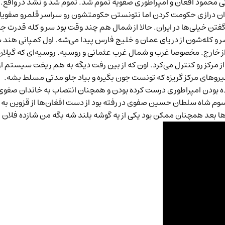
حمود افغان و امپراطوری صفویه تموم شد. تموم شد و نشد در وافع. 
 درازی حکومت کردن اما نتونستن حکومتشون رو سراسر قلمرو صفویان
ن‌ خیلی‌ها در ایران. حالا از شمال هم چند وقت بود سر و کله قدرت جدی
ر و کله‌شون از دریای عمان و خلیج فارس پیدا می‌شه. اول کمپانی هند ش
خارج. مخصوصا غرب و شمال غرب عثمانی و روسیه. روسیه‌ای که گیلان رو
یز از مرکز رو کنترل می‌کرد. اون که از بین رفت دیگه به هم ریخت سیست
نیروهای مرکز گریزه که تونست جون بگیره و بیاد جلو مدتی مسلط بشه.
رده بودن امپراطوری درست کرده بودن و همچنان انتصاب به خاندان صف
 شاه سلطان حسین صفوی در رفته بود از دست افغان‌ها از قزوین به تبر
ا بعد همچنان ممکن بود یکی از یه گوشه بلند شه بگه من شازده فل