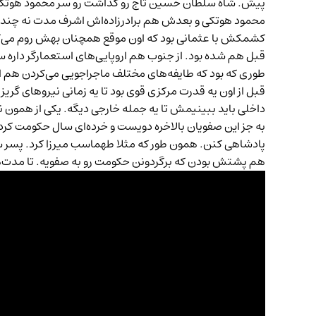
پیش. شاه سلطان حسین تاج رو گذاشت رو سر محمود هوتکی م
محمود هوتکی و بعدش هم برادرزاده‌اش اشرف مدت نه چندان
کشمکش با عثمانی بود که‌ اون‌ موقع همچنان بهش روم‌ می‌گفت
قبل هم شده بود. از جنوب هم اروپایی‌های استعمارگر داره س
طوری که بود که طایفه‌های مختلف ماجراجویی می‌کردن هم از 
قبل از اون یه قدرت مرکزی قوی بود تا یه زمانی نیروهای گر
داخلی باید ببینیمش تا یه جمله خارجی دیگه. یکی از همون 
به جز این صفویان بالاخره دویست و خرده‌ای سال حکومت ک
پادشاهی کنن. همون طور که مثلا طهماسب میرزا کرد. پسر سوم
هم پشتش بودن که برگردونن حکومت رو به صفویه. تا مدت‌ه