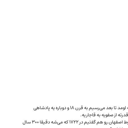
دو قرن و اندی صفویان در ایران حکومت کردن، قرن هفده اما قرن بی‌ثباتی بود. صفویه فروپاشید، افشاریه اومد، افشاریه رفت، زندیه اومد تا بعد می‌رسیم به قرن ۱۸ و دوباره یه پادشاهی
ط اصفهان
رو هم گفتیم در ۱۷۲۲ که می‌شه دقیقا ۳۰۰ سال