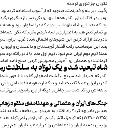
نکردن جز تئوری توطئه.
رقیب دیرینه و قدرتمند صفویه که از آشوب استفاده کرده بود و ا
بودن در خاک ایران. نادر همه اینها رو یکی پس از دیگری برگر
بجنگه بعد این شاه طهماسب دوم که در اصفهان بود و همه ج
رو تمام کنم هم یه اعتباری واسه خودم بخرم که نگن همه‌اش 
نادر بعد از آزاد کردن این شهرهای اشغال شده غرب ایران، سی
بعد این طهماسب رفت قفقاز گرجستان و داغستان و ایروان و ا
عملا تیم دوم ایران هم نبود، تیم اول هم با نادر رفته بود سر
کرمانشاه و همدان رو. آخرش مجبورش کردن صلح نامه امضا ک
شاه تبعید شد و یک نوزاد به سلطنت ر
نادر که خبردار شد سریع برگشت اصفهان گفت بابا جون شما 
نادر بر ایران عملا تثبیت شد و دیگه از صفویه فقط نامی 
ماهه‌اش رو گذاشت سر جاش و دیگه از این واضح‌تر نمی‌تونست
جنگ‌های ایران و عثمانی و عهدنامه‌ی مفقود زهاب
بعدش نادر چه کرد؟ راه افتاد به غرب و این دفعه دیگه به تث
(۱۷۳۵–۱۷۳۰) که تو جزئیاتش نریم. نادر توش نمی‌تونه
رو پس بده به ایران و ادعاهاش رو درباره غرب ایران هم پس بگ