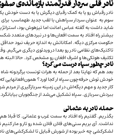
نادر قلی سردار قدرتمند بازمانده‌ی صف
نادر رقباش رو یا به کمک رقبای دیگرش یا به دست خودش یکی 
سوم به عنوان سردار سپاهش با لقب جدید طهماسب برای پیرو
شاید داشت به گفته عباس امانت اما تیزهوش بود، استراتژیست
بیشتر راه افتاد به سمت افعان‌ها و در نبردهای متعدد شکستش
حکومت مرکزی دیگه. امکاناتش به اندازه حریف نبود حداقل او
تاکتیک‌های نظامی نادر رو بعدا در ویدئوی دیگری می‌گیم. و
تکلیف هوتکی‌ها و اشرف افغان رو مشخص کرد. حالا البته هم
نادر چطور سپاه درست می‌کرد؟
بعد هم که نهایتا بعد از حمله به هرات تونست برگردونه شاه
خودش توش حرفه‌چون سپاه ار کجا اورد؟ همون‌افعانهایی که شک
کار جدید و‌ مهم دیگه‌اش در این زمینه سربازگیری از مردم شهر 
ببردش سربازی. سپاه تشکیل می‌شد از جنگجویان بیابانگرد. ع
حمله نادر به عثمانی
بگذریم. گفتیم راه افتاد به سمت غرب و عثمانی. کا قبلا ه
لشکرکشی چه خبر بوده از شورش قبایل تا لشکرکشی‌های نادر