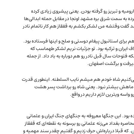
 ارومیه و تبریز رو گرفته بودن. یعنی پیشروی زیادی کرده
رگرده به سمت شرق بره مشهد اونجا در مقابل حمله ابدالی‌ها
 گفت وقتشه من لشکر بکشم به قفقاز هم کار ناتمام نادر
م برای استانبول پیغام دوستی و صلح و اینها فرستاده بود.
ف ایران و ترکیه بود. تو جزئیات نریم لشکر طهماسب که
ه فتوحات سال قبل نادر رو هم دوباره به باد داد. از جمله
ذیرفت و برگشت اصفهان.
می‌کنیم شاه خودم هم میشم نایب السلطنه. اینطوری قدرت
شت ماهش بیشتر نبود. یعنی شاه رو برداشت پسر هشت
واسه ویترین لازم داریم در واقع.
ه بود. ابن جنگها معروفه به
جنگهای
جنگ ایران و عثمانی
 با محاصره بغداد می‌زنه عثمانی رو برسونه به نقطه‌ای که قفقاز
ن
. که قبلا درباره‌اش حرف زدیم و گفتیم چقدر سند مهمیه و