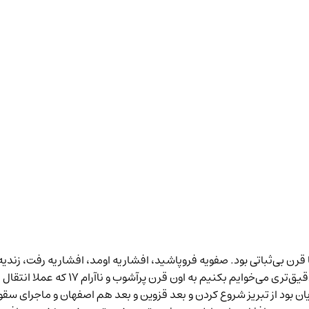
به اون قرن پر‌آشوب و ناآرام ۱۷ که عملا انتقال قدرته از صفویه به قاجاریه.
ماجرای سقو