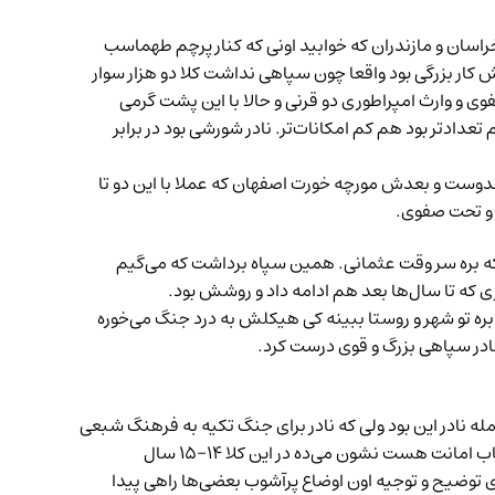
اسان و مازندران که خوابید اونی که کنار پرچم طهماسب
ار بزرگی بود واقعا چون سپاهی نداشت کلا دو هزار سوار
ی و وارث امپراطوری دو قرنی و حالا با این پشت گرمی
ادتر بود هم کم امکانات‌تر. نادر شورشی بود در برابر
اندوست و بعدش مورچه خورت اصفهان که عملا با این دو تا
ج و تحت صفوی.
که بره سر وقت عثمانی. همین سپاه برداشت که می‌گیم‌
 که تا سال‌ها بعد هم ادامه داد و‌ روشش‌ بود.
ه بره تو شهر و‌ روستا ببینه کی هیکلش به درد جنگ می‌خوره
نادر سپاهی بزرگ و قوی درست کرد.
 نادر این بود ولی که نادر برای جنگ تکیه به فرهنگ شبعی
نداشت. آی بریم سنی‌های فلان فلان شده رو‌ تار و‌ مار کنیم نبود. نادر شمشیر می‌زد برای ممالک محصوره‌ ایران. دو نقشه جالبی تو کتاب امانت هست نشون می‌ده در‌ این کلا ۱۴-۱۵ سال
توضیح و توجیه اون اوضاع پرآشوب بعضی‌ها راهی پیدا