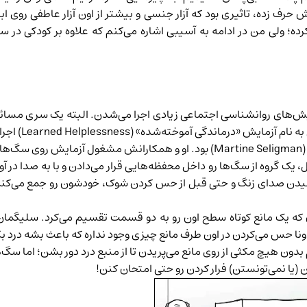
حرف زده، تاثیری بود که آزار جنسی و بیشتر از اون آزار عاطفی روی 
رده؛ ولی من در ادامه به آسیبی اشاره می‌کنم که علاوه بر کودکی در
۶ و ۷۰ میلادی. دوره‌ای که آزمایش‌های روانشناسی اجتماعی زیادی اجرا می‌شدن. البته
دگی آموخته‌شده» (Learned Helplessness) اجرا بشه.
مسئول اجرای آزمایش، روانشناسی به نام مارتین سِلیگمان (Martine Seligman) بود.
، یک گروه از سگ‌ها رو داخل محفظه‌هایی قرار می‌دادن و با به صدا در
 شنیدن صدای زنگ و حتی قبل از حس کردن شوک، خودشون رو جمع می‌کنن
دن که یک مانع کوتاه سطح اون رو به دو قسمت تقسیم می‌کرد. سلیگما
اونا حس می‌کردن در اون طرف مانع چیزی وجود نداره که باعث بشه درد 
دون هیچ مکثی از روی مانع می‌پریدن تا از منبع درد دور بشن؛ اما سگ
یا نمی‌تونستن) فرار کردن رو حتی امتحان کنن!