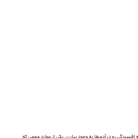
 افسردگی رو در آدم‌ها به وجود بیارن. یکی از موارد مهمی که