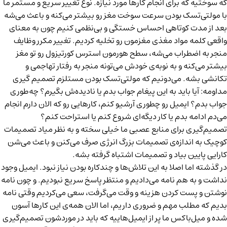
که سوختیه که برای انجام کارها مورد نیازه. نوع تغییر سریع و مستمر ما
با مولتی‌تسک بودن سرعت سوخت مغز رو بیشتر می‌کنه و باعث می‌شه
بعد از مدت کوتاهی احساس خستگی و بی‌نظمی کنیم چون به معنای
واقعی کلمه مواد مغذی مغزمون رو تخلیه کردیم. تغییر مکرر وظایف
منجر به اضطراب می‌شه، سطح هورمون استرس کورتیزول رو تو مغز
بیشتر می‌کنه و به نوبه‌ی خودش می‌تونه منجر به رفتار تهاجمی و
تکانشی بشه. می‌دونیم که مولتی‌تسک بودن مستلزم تصمیم گیری
مداومه: آیا باید به این پیغام جواب بدم یا نادیده‌ش بگیرم؟ چه‌طوری
جواب بدم؟ ایمیل رو چطوری آرشیو کنم، کارهایی رو که الان دارم انجام
می‌دم ادامه بدم یا کار دیگه‌ای شروع کنم یا استراحت کنم؟
تصمیم‌گیری برای منابع عصبی ما خیلی سخته و به نظر میاد تصمیمات
کوچیک به اندازه‌ی تصمیمات بزرگ انرژی صرف می‌کنن و باعث می‌شن
کارایی پایین بیاد و تصمیمات اشتباه گرفته بشه.
در گذشته اما اصلا به این تلاش‌ها و چندکاره بودن نیاز نبود. ایمیل وجود
نداشت و به هم نامه می‌دادیم و منتظر پاسخ سریع نبودیم. و چون نامه
نوشتن و پست کردن هزینه و وقت می‌گرفت، سعی می‌کردیم وقتی نامه
بدیم که مطلب مهم و ضروری داریم، اما الان همه‌ی این کارها آسون
شده و میل‌باکس ما پر از ایمیل‌هاییه که باید در موردشون تصمیم‌گیری