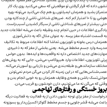
مولتی‌تسک یا چندکاره بودن برای عملکرد شناختی مغز مضره. تحقیقات
نشون داده که قرار گرفتن تو موقعیتی که سعی می‌کنید روی یک کار
متمرکز بشید و همزمان ایمیلتون رو هم چک می‌کنید می‌تونه بهره‌
هوشی رو تا ۱۰ امتیاز کم کنه. ضررهای شناختی ناشی از چندکاره بودن
حتی بیشتر از ضررهای شناختی ناشی از سیگار کشیدن آسیب‌زاست.
یادگیری اطلاعات در حین انجام چند وظیفه باعث می‌شه اطلاعات جدید
به قسمت اشتباه مغز برسه. به عنوان مثال اگه یه دانش‌آموزی
همزمان درس بخونه و تلویزیون تماشا کنه اطلاعات مربوط به تکالیف
مدرسه وارد
جسم مخطط
می‌شه. یعنی بخشی از مغز که به ذخیره‌ی
مهارت‌های جدید اختصاص داره نه واقعیت‌ها و ایده‌ها. بدون حواس
پرتی تلویزیون، اطلاعات وارد هیپوکامپ می‌شن، جایی که به روش‌های
مختلف سازماندهی و طبقه‌بندی می‌شن و بازیابی رو آسون‌تر می‌کنه.
عصب‌شناس‌هایی که در این زمینه کار کردن می‌گن مردم نمی‌تونن
مولتی‌تسک باشن و همه‌ی وظایف همزمان رو به خوبی انجام بدن و
وقتی که می‌گن نه ما می‌تونیم، دارن خودشون رو فریب می‌دن.
بروز خستگی و رفتارهای تهاجمی
درخواست از مغز برای توجه نشون دادن از یه فعالیت به فعالیت دیگه
باعث می‌شه قشر جلویی و جسم مخطط گلوکز اکسیژن‌دار رو بسوزونه