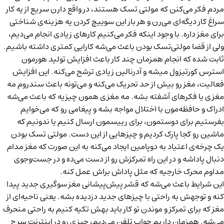
مردم فکر می‌کنن که مولتی تسک هستند، در واقع دارن سریع از یه کار
سراغ کار دیگه‌ای می‌رن و هر بار این سوییچ کردن یه هزینه‌ی شناختی
برای مغز داره. با وجود اینکه فکر می‌کنیم کارهای زیادی انجام می‌دیم،
ولی از قضا مولتی‌تسک بودن باعث می‌شه کارایی کمتری داشته باشیم.
ثابت شده که انجام همزمان چند کار باعث افزایش تولید هورمون
استرس
کورتیزول
میشه و آدرنالین زیادی ترشح می‌کنه. این افزایش
فعالیت، مغز رو بیش از حد تحریک می‌کنه و می‌تونه باعث سندروم
مه
مغزی
یا فکرهای آشفته بشه. مه مغزی همون چیزیه که باعث می‌شه
ادراک و حافظه‌مون با اختلال مواجه بشه و پیغامی رو که می‌خوایم
بفرستیم برای دوستمون، برای رییسمون ارسال کنیم یا ندونیم که
ماشین رو کجا پارک کردیم و چیزهایی از این دست. مولتی تسک بودن
یک چرخه‌ی اعتیاد به دوپامین ایجاد می‌کنه به این صورت که مغز مدام
دنبال پاداشه و در این راه تمرکزش رو از دست می‌ده و در جست‌وجوی
مداوم محرک خارجیه که مثل پاداش براش عمل کنه.
این شرایط باعث می‌شه که
قشر پیش‌پیشانی مغز
سوگیری جدید پیدا
کنه و توجهش به راحتی با چیزهای جدید دزدیده بشه. یعنی ناحیه‌ای از
مغز که برای تمرکز و موندن تو کار باید بهش تکیه کنیم به راحتی منحرف
می‌شه. همزمان داریم جواب تلفن می‌دیم، چیزی رو در اینترنت سرچ