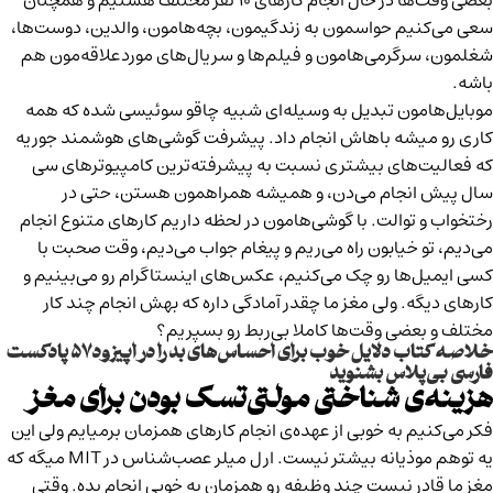
بعضی‌ وقت‌ها در حال انجام کارهای ۱۰ نفر مختلف هستیم و همچنان
سعی می‌کنیم حواسمون به زندگیمون، بچه‌ها‌مون، والدین، دوست‌ها،
شغلمون، سرگرمی‌هامون و فیلم‌ها و سریال‌های موردعلاقه‌مون هم
باشه.
موبایل‌هامون تبدیل به وسیله‌ای شبیه چاقو سوئیسی شده که همه‌
کاری رو میشه باهاش انجام داد. پیشرفت گوشی‌های هوشمند جوریه
که فعالیت‌های بیشتری نسبت به پیشرفته‌ترین کامپیوترهای سی
سال پیش انجام می‌دن، و همیشه همراهمون هستن، حتی در
رختخواب و توالت. با گوشی‌هامون در لحظه داریم کارهای متنوع انجام
می‌دیم، تو خیابون راه می‌ریم و پیغام جواب می‌دیم، وقت صحبت با
کسی ایمیل‌ها رو چک می‌کنیم، عکس‌های اینستاگرام رو می‌بینیم و
کارهای دیگه. ولی مغز ما چقدر آمادگی داره که بهش انجام چند کار
مختلف و بعضی‌ وقت‌ها کاملا بی‌ربط رو بسپریم؟
خلاصه کتاب دلایل خوب برای احساس‌های بد را در اپیزود ۵۷ پادکست
فارسی بی‌پلاس بشنوید
هزینه‌ی شناختی مولتی‌تسک بودن برای مغز
فکر می‌کنیم به خوبی از عهده‌ی انجام کارهای همزمان برمیایم ولی این
یه توهم موذیانه بیشتر نیست. ارل میلر عصب‌شناس در MIT میگه که
مغز ما قادر نیست چند وظیفه رو همزمان به خوبی انجام بده. وقتی