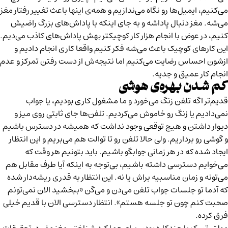
می‌کنیم، ایمیل‌ها رو نگاه می‌ندازیم و همه‌ی اینها باعث تغییر رفتار مغز
می‌شه. مغز دنبال پاداشه و به جای اینکه با پاداش‌های بزرگ راضیش
کنیم، در عوض با انجام هزار کار کوچیکتر بهش پاداش‌های کاذب می‌دیم.
این کارهای کوچیک باعث می‌شه فکر کنیم واقعا کاری انجام دادیم و
ازشون احساس رضایت می‌کنیم اما
نتیجه‌ش از دست رفتن تمرکز و عدم
انجام کار عمیق و جدیه.
کم شدن بهره‌ی هوشی
قدیم‌تر اگه تلفن زنگ می‌خورد و ما مشغول کاری بودیم، یا جواب
نمی‌دادیم یا زنگ رو خاموش می‌کردیم. تلفن‌ها جای ثابتی روی میز و
دیوار داشتن و هیچ توقعی وجود نداشت که همیشه در دسترس باشیم
و گوشی رو برداریم. ولی حالا تلفن رو تا توالت هم می‌بریم و این انتظار
ایجاد شده که در هر زمانی جوابگو باشیم. باید بتونیم هر وقت که
می‌خوایم دسترسی داشته باشیم، بی‌توجه به اینکه آیا طرف مقابل هم
می‌تونه و زمان مناسبیه براش یا نه. این انتظار به قدری ریشه‌دار شده
که آدما تو جلسات جواب تلفن می‌دن و می‌گن «ببخشید الان نمی‌تونم
صحبت کنم چون تو جلسه هستم». انتظار دسترسی الان با قدیم خیلی
فرق کرده.