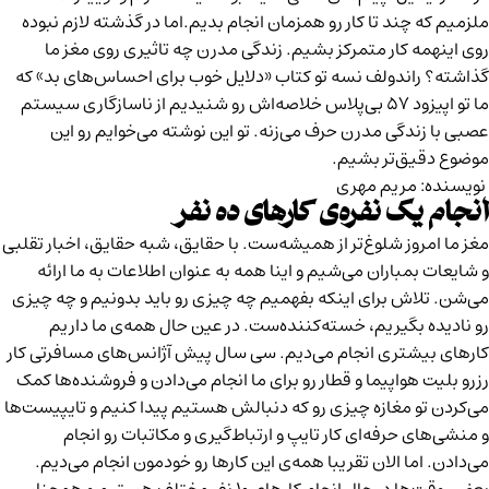
ملزمیم که چند تا کار رو همزمان انجام بدیم.اما در گذشته لازم نبوده
روی اینهمه کار متمرکز بشیم. زندگی مدرن چه تاثیری روی مغز ما
گذاشته؟ راندولف نسه تو کتاب «دلایل خوب برای احساس‌های بد» که
ما تو
اپیزود ۵۷ بی‌پلاس
خلاصه‌اش رو شنیدیم از ناسازگاری سیستم
عصبی با زندگی مدرن حرف می‌زنه. تو این نوشته می‌خوایم رو این
موضوع دقیق‌تر بشیم.
نویسنده: مریم مهری
انجام یک ‌نفره‌ی کارهای ده نفر
مغز ما امروز شلوغ‌تر از همیشه‌ست. با حقایق، شبه حقایق، اخبار تقلبی
و شایعات بمباران می‌شیم و اینا همه به عنوان اطلاعات به ما ارائه
می‌شن. تلاش برای اینکه بفهمیم چه چیزی رو باید بدونیم و چه چیزی
رو نادیده بگیریم، خسته‌کننده‌ست. در عین حال همه‌ی ما داریم
کارهای بیشتری انجام می‌دیم. سی سال پیش آژانس‌های مسافرتی کار
رزرو بلیت هواپیما و قطار رو برای ما انجام می‌دادن و فروشنده‌ها کمک
می‌کردن تو مغازه چیزی رو که دنبالش هستیم پیدا کنیم و تایپیست‌ها
و منشی‌های حرفه‌ای کار تایپ و ارتباط‌گیری و مکاتبات رو انجام
می‌دادن. اما الان تقریبا همه‌ی این کارها رو خودمون انجام می‌دیم.