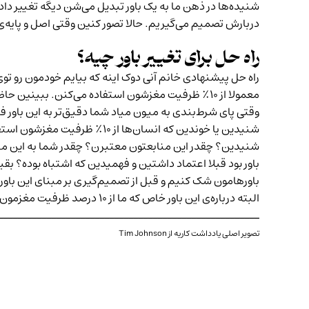
شنیده‌ها در ذهن ما به یک باور تبدیل می‌شن دیگه تغییر د
دربارش تصمیم‌ می‌گیریم. حالا تصور کنین وقتی اصل و پایه‌
راه حل برای تغییر باور چیه؟
راه حل پیشنهادی خانم آنی دوک اینه که بیایم خودمون رو ت
معمولا از ۱۰٪ ظرفیت مغزشون استفاده می‌کنن. ببینین حاضرین روی این باورتون شرط ببندین؟ اگر من شمارو توی این موقعیت قرار بدم و ازتون بپرسم حاضری شرط ببندی چی؟
وقتی پای شرط‌بندی به میون میاد شما دقیق‌تر به این باور فک
شنیدین یا خوندین که انسان‌ها
شنیدین؟ چقدر این منابعتون معتبرن؟ چقدر شما به این منا
باور بود قبلا اعتماد داشتین و فهمیدین که اشتباه بوده؟ بق
باورهامون شک کنیم و قبل از تصمیم‌گیری بر مبنای این با
البته درباره‌ی این باور خاص که ما از ۱۰ درصد ظرفیت مغزمون استفاده می‌کنیم باید بهتون بگم که بهتره شرط نبندین.
ــــــــــــــــــــــــــــــــــــــــــــــــــــــ
تصویر اصلی یادداشت کاریه از
Tim Johnson