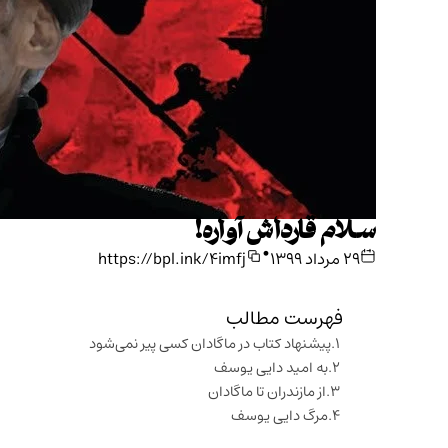
سلام قارداش آواره!
•
۲۹ مرداد ۱۳۹۹
https://bpl.ink/4imfj
فهرست مطالب
پیشنهاد کتاب در ماگادان کسی پیر نمی‌شود
به امید دایی یوسف
از مازندران تا ماگادان
مرگ دایی یوسف