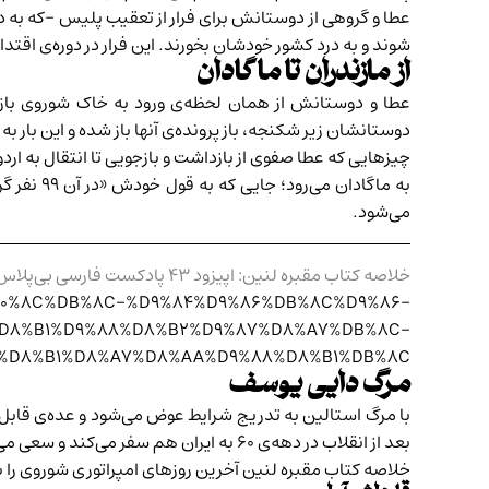
عطا و گروهی از دوستانش برای فرار از تعقیب پلیس -که به 
شوند و به درد کشور خودشان بخورند. این فرار در دوره‌ی اقتدا
از مازندران تا ماگادان
عطا و دوستانش از همان لحظه‌ی ورود به خاک شوروی بازداش
دوستانشان زیر شکنجه، باز پرونده‌ی آنها باز شده و این بار به اتهام جاسوسی به ۱۰ سال زند
چیزهایی که عطا صفوی از بازداشت و بازجویی تا انتقال به ارد
به ماگاد
می‌شود.
خلاصه کتاب مقبره لنین: اپیزود ۴۳ پادکست فارسی بی‌پلاس
E2%80%8C%DB%8C-%D9%84%D9%86%DB%8C%D9%86-
D8%B1%D9%88%D8%B2%D9%87%D8%A7%DB%8C-
%D8%B1%D8%A7%D8%AA%D9%88%D8%B1%DB%8C/
مرگ دایی یوسف
با مرگ استالین به تدریج شرایط عوض می‌شود و عده‌ی قابل ت
بعد از انقلاب در دهه‌ی ۶۰ به ایران هم سفر می‌کند و سعی می‌کند تا ماندگار شود اما اینجا هم با مشکلات فراوانی روبرو است.
خلاصه کتاب
مقبره لنین آخرین روزهای امپراتوری شوروی
را 