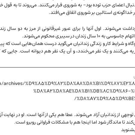
دنبال اعضای حزب توده بود- به شوروی فرار می‌کنند. می‌روند تا به ق
ر خداگونه‌ی استالین بر شوروی اتفاق می‌افتد.
ت می‌شوند. اول آنها را برای عبور غیرقانونی از مرز به دو سال زند
ان در سیبری محکوم می‌شوند.
وگاه و شرایط کار و زندگی زندانیان می‌گوید درست همان‌هایی است که پی
ان می‌رود؛ جایی که به قول خودش «در آن ۹۹ نفر گریه می‌کنند و یک نفر می‌خندد، و آن یک نفر ه
t.com/archives/%D9%85%D9%82%D8%A8%D8%B1%D9%87%
%D8%A2%D8%AE%D8%B1%DB%8C%D9%86-%
%D8%A7%D9%85%D9%BE
وجهی از زندانیان آزاد می‌شوند. عطا هم یکی از آنها است. او در نهایت
بشنوید