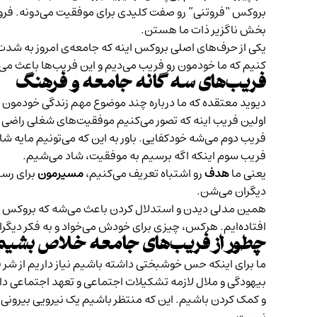
بروکس “فروتنی” رو صفت کلیدی برای موفقیت می‌دونه. فروت
بخش ناگزیر ذات ما هستن.
یکی از حرف‌های اصلی بروکس اینه که جامعه‌ی امروز به شدت ب
کنیم که ما خودمون رو فریب می‌دیم و این فریب‌ها باعث می
فریب‌های سه گانه جامعه و فرهنگ
دیوید معتقده که ما درباره چند موضوع مهم زندگی خودمون ر
اولین فریب اینه که تصور می‌کنیم موفقیت‌های شغلی راضی 
فریب دوم می‌شه خودکفا‌یی. باور به این که می‌تونیم مایه ش
فریب سوم اینکه اگه برسیم به موفقیت، شاد می‌شیم.
یعنی ما
هدف
رو اشتباه تعریف می‌کنیم،
مسیرمون
برای رسی
دیگران می‌شن.
همین مدلی دیدن و استدلال کردن باعث می‌شه که بروکس بحران
افتاده‌ایم. هرکس، چیزی برای خودش می‌خواد و به فکر دیگر
چطور از فریب‌های جامعه خلاص بشیم
ما برای اینکه حس خوشبختی داشته باشیم نیاز داریم از شر ف
بیهودگی و ملال لازمه تشکیلات اجتماعی و تعهد اجتماعی داشت
و کمک کردن باشیم. این‌ که منتظر باشیم یک نیرویی بیرونی 