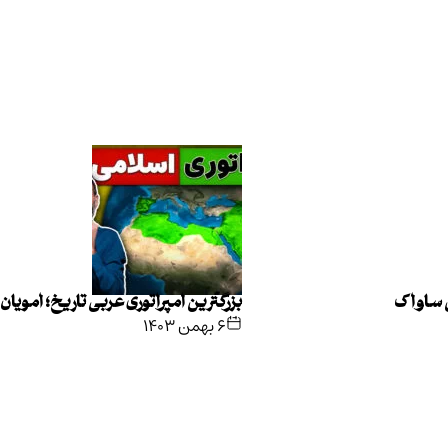
ی ساواک
بزرگترین امپراتوری عربی تاریخ؛ امویان
۶ بهمن ۱۴۰۳