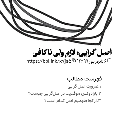
اصل گرایی: لازم ولی ناکافی
•
۶ شهریور ۱۳۹۹
https://bpl.ink/x7js5
فهرست مطالب
ضرورت اصل گرایی
پارادوکس موفقیت در اصل‌گرایی چیست؟
از کجا بفهمیم اصل کدام است؟