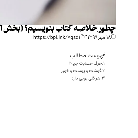
چطور خلاصه کتاب بنویسیم؟ (بخش او
•
۱۸ مهر ۱۳۹۹
https://bpl.ink/7qsd1
فهرست مطالب
حرف حسابت چیه؟
گوشت و پوست و خون
هر گلی بویی داره