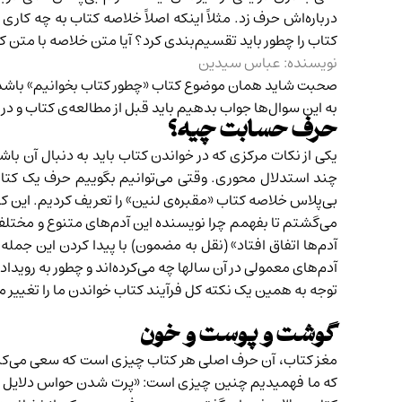
درباره‌اش حرف زد. مثلاً اینکه اصلاً خلاصه‌ کتاب به چه کا
کتاب را چطور باید تقسیم‌بندی کرد؟ آیا متن خلاصه‌ با متن 
نویسنده: عباس سیدین
صحبت شاید همان موضوع کتاب «چطور کتاب بخوانیم» باشد 
به این سوال‌ها جواب بدهیم باید قبل از مطالعه‌ی کتاب و در
حرف حسابت چیه؟
یکی از نکات مرکزی که در خواندن کتاب باید به دنبال آن ب
بی‌پلاس خلاصه کتاب
«مقبره‌ی لنین»‌
را تعریف کردیم. ا
ین کت
می‌گشتم تا بفهمم چرا نویسنده این آدم‌های متنوع و مختلف
آدم‌ها اتفاق افتاد» (نقل به مضمون) با پیدا کردن این جمل
آدم‌های معمولی در آن سالها چه می‌کرده‌اند و چطور به روید
توجه به همین یک نکته کل فرآیند کتاب خواندن ما را تغیی
گوشت و پوست و خون
مغز کتاب، آن حرف اصلی هر کتاب چیزی است که سعی می‌کنیم
که ما فهمیدیم چنین چیزی است: «پرت شدن حواس دلایل درون