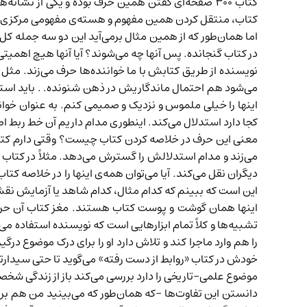
کتاب ۳۰۰ صفحه‌ای گفتن همین حرف بوده و یکی از نشا
کتاب، منتقل کردن همین مفهوم و هسته‌ی مفهومی مرکزی 
اما همان‌طور که از همین مثال برمی‌آید این دو سه جمله ک
در کتاب گنجانده. پس آنها چه می‌شوند؟ آیا آنها هیچ اهمیتی
نویسنده از طریق کتابش با ما خواننده‌ها حرف می‌زند. مث
می‌شود هم احتمال ماندگاریش در ذهن شنونده. . باید استدل
اینها را خیلی ملموس و نزدیک و صمیمی کنم. به عنوان خوان
کجا دارد استدلال می‌کند. اینطوری مدام داریم آن خط ربط اص
معنی این حرف در خلاصه کردن کتاب چیست؟ وقتی دارم کتاب 
می‌زند و مدام استدلالش را گسترش می‌دهد. مثلاً در کتاب 
دیگران نقل می‌کند. آیا می‌توان همه‌ی اینها را در خلاصه‌ 
این است که ببینم که کدام مثال، کدام شاهد یا آزمایش نق
اینها همان گوشت و پوست کتاب هستند. مغز کتاب آن حرف و
تشبیه‌ها و کلاً تمام ابزارهایی است که نویسنده استفاده 
را هم وارد ماجرا کند و تلاش دارد او را برای درک موضوع درگی
خودش در کتاب «
روابط از دست رفته
» می‌گوید تا حتی سیدارت
موضوع علمی-تاریخی را دارد بررسی می‌کند باز از زندگی شخص
دانستن این تفاوت‌ها -که همان‌طور که می‌بینید من هم بر