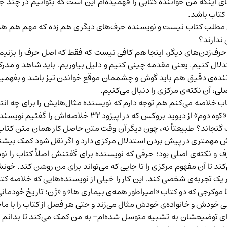
نه‌های اینکه من خواننده کتابی را فهمیده‌ام این است که بتوانیم در چند
کتاب باشد.
ل مطلب کتاب نیست و نویسنده حرف‌های دیگری هم زده که مهم هم هستند
 ندارند؟
ل حرف‌زدن‌های دیگر، اینجا هم کافی نیست که فقط که اصل حرف را ب
ال کنیم. یعنی مقدمه چینی کنیم و دلیل بیاوریم. باید شاهد و مدرک بر
نده‌ی دقیق هم باید گوش و چشممان موقع خواندن تیز باشد و بفهمیم ک
لی، آن نکته‌ی مرکزی را دنبال می‌کنیم.
خلاصه می‌کنم هم توجه دارم که نویسنده مثال‌هایش را برای چه انتخا
«کوه دوم» از دیوید بروکس که در
اپیزود ۳۲
خلاصه‌اش را گفتیم نویسنده 
کتاب گنجاند؟ طبیعتاً نه، چون دیگر آن وقت متن حاصل کار همان متن کتا
ش مهمتری در پیش بردن استدلال مرکزی دارد و اگر نقل شود کمک بیشتر
 نکته‌ی اصلی بود؛ حرفی که نویسنده برای گفتنش اصلاً کتاب را ن
می‌کند تا آن مفهوم مرکزی را تا جایی که می‌تواند برای من روشن کند.
ر یک تجربه‌ی شخصی کند. این کار را خیلی از نویسنده‌هایی که خلاصه‌ کتاب
ا موکرجی که دو کتاب «
امپراطور همه‌ی بیماری ها
» و «
ژن
؛ تاریخ خودمان
ی خودش و خانواده‌ی خودش مثال می‌زند و حتی هر فصل از کتاب را با ما
ای توضیحشان به تشبیه متوسل شده‌ام- به من کمک می‌کند تا بدانم و 